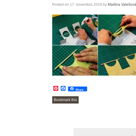
Posted on
17. novembra 2018
by
Martina Valešov
Pinterest
Facebook
Share
Bookmark this
POST
NAVIGATION