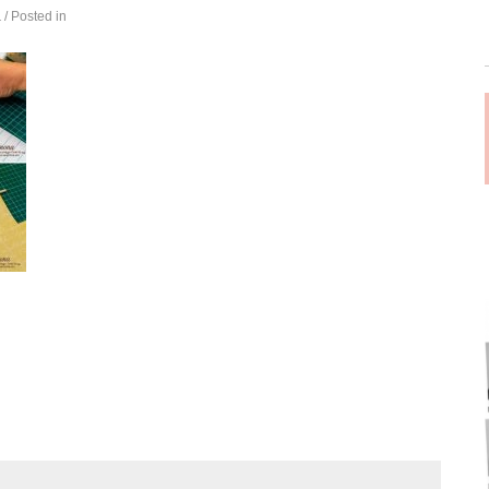
á
/ Posted in