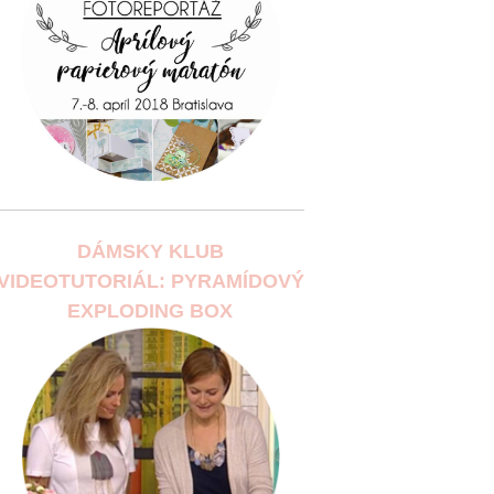
DÁMSKY KLUB
VIDEOTUTORIÁL: PYRAMÍDOVÝ
EXPLODING BOX