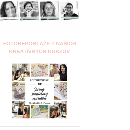
FOTOREPORTÁŽE Z NAŠICH
KREATÍVNYCH KURZOV