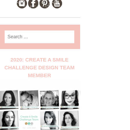
Search
for:
2020: CREATE A SMILE
CHALLENGE DESIGN TEAM
MEMBER