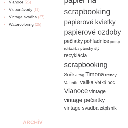
papier na
Vianoce
(26)
Videonávody
scrapbooking
(11)
Vintage svadba
(27)
papierové kvietky
Watercoloring
(25)
papierové ozdoby
pečiatky
pohľadnice
pop-up
pánsky štýl
pohľadnica
recyklácia
scrapbooking
Timona
Soňka
tag
trendy
Valika
Veľká noc
Valentín
Vianoce
vintage
vintage pečiatky
vintage svadba
zápisník
ARCHÍV