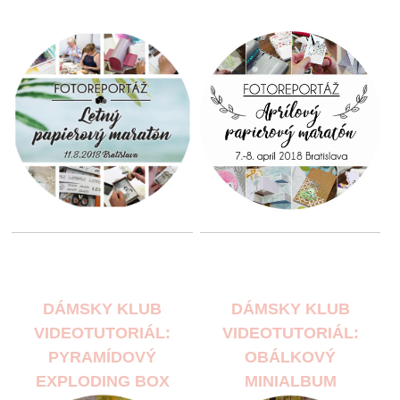
DÁMSKY KLUB
DÁMSKY KLUB
VIDEOTUTORIÁL:
VIDEOTUTORIÁL:
PYRAMÍDOVÝ
OBÁLKOVÝ
EXPLODING BOX
MINIALBUM