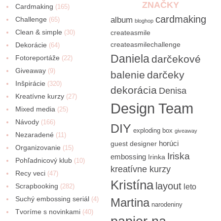
ZNAČKY
Cardmaking
(165)
cardmaking
Challenge
album
(65)
bloghop
Clean & simple
(30)
createasmile
createasmilechallenge
Dekorácie
(64)
Daniela
darčekové
Fotoreportáže
(22)
Giveaway
(9)
balenie
darčeky
Inšpirácie
(320)
dekorácia
Denisa
Kreatívne kurzy
(27)
Design Team
Mixed media
(25)
Návody
(166)
DIY
exploding box
giveaway
Nezaradené
(11)
horúci
guest designer
Organizovanie
(15)
Iriska
embossing
Irinka
Pohľadnicový klub
(10)
kreatívne kurzy
Recy veci
(47)
Kristína
layout
Scrapbooking
(282)
leto
Suchý embossing seriál
(4)
Martina
narodeniny
Tvoríme s novinkami
(40)