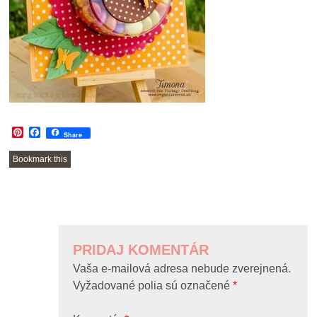
Pinterest
Facebook
Share
Bookmark this
POST
NAVIGATION
PRIDAJ KOMENTÁR
Vaša e-mailová adresa nebude zverejnená.
Vyžadované polia sú označené
*