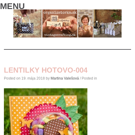
MENU
SKIP
TO
LENTILKY HOTOVO-004
CONTENT
Posted on
19. mája 2018
by
Martina Valešová
/ Posted in