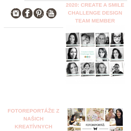
2020: CREATE A SMILE
CHALLENGE DESIGN
TEAM MEMBER
FOTOREPORTÁŽE Z
NAŠICH
KREATÍVNYCH