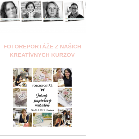
FOTOREPORTÁŽE Z NAŠICH
KREATÍVNYCH KURZOV