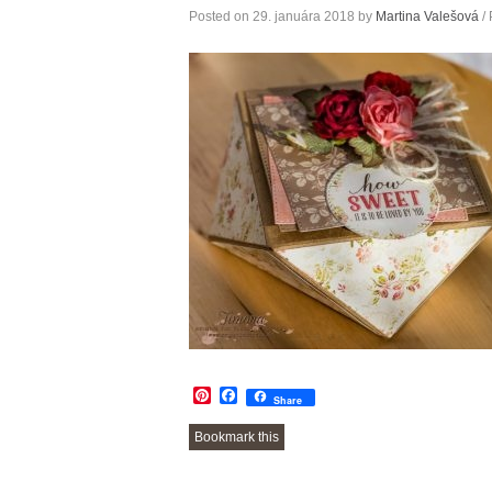
Posted on
29. januára 2018
by
Martina Valešová
/ 
Pinterest
Facebook
Share
Bookmark this