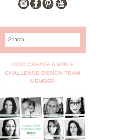
Search
for:
2020: CREATE A SMILE
CHALLENGE DESIGN TEAM
MEMBER