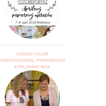
DÁMSKY KLUB
VIDEOTUTORIÁL: PYRAMÍDOVÝ
EXPLODING BOX