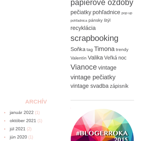
papierové ozdoby
pečiatky
pohľadnice
pop-up
pánsky štýl
pohľadnica
recyklácia
scrapbooking
Timona
Soňka
tag
trendy
Valika
Veľká noc
Valentín
Vianoce
vintage
vintage pečiatky
vintage svadba
zápisník
ARCHÍV
január 2022
(1)
október 2021
(1)
júl 2021
(2)
jún 2020
(1)