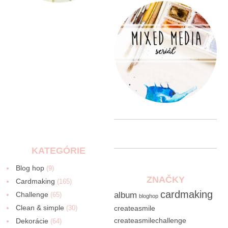
KATEGÓRIE
Blog hop
(9)
ZNAČKY
Cardmaking
(165)
cardmaking
Challenge
album
(65)
bloghop
Clean & simple
(30)
createasmile
createasmilechallenge
Dekorácie
(64)