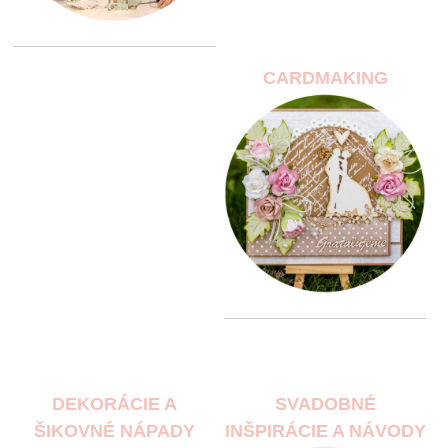
CARDMAKING
DEKORÁCIE A
SVADOBNÉ
ŠIKOVNÉ NÁPADY
INŠPIRÁCIE A NÁVODY