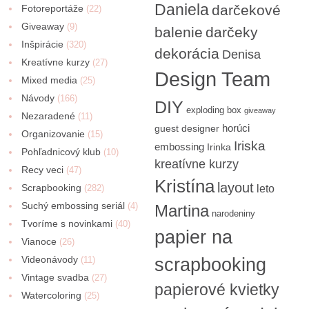
Daniela
darčekové
Fotoreportáže
(22)
Giveaway
(9)
balenie
darčeky
Inšpirácie
(320)
dekorácia
Denisa
Kreatívne kurzy
(27)
Design Team
Mixed media
(25)
Návody
(166)
DIY
exploding box
giveaway
Nezaradené
(11)
horúci
guest designer
Organizovanie
(15)
Iriska
embossing
Irinka
Pohľadnicový klub
(10)
kreatívne kurzy
Recy veci
(47)
Kristína
layout
Scrapbooking
(282)
leto
Suchý embossing seriál
(4)
Martina
narodeniny
Tvoríme s novinkami
(40)
papier na
Vianoce
(26)
Videonávody
scrapbooking
(11)
Vintage svadba
(27)
papierové kvietky
Watercoloring
(25)