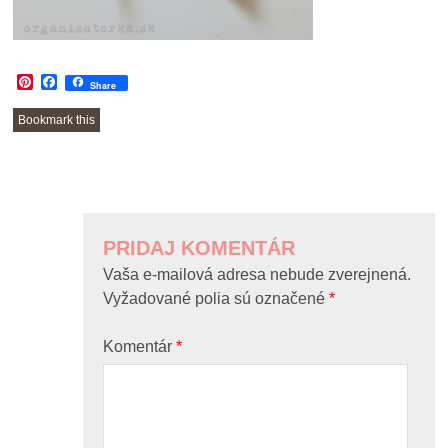
Pinterest
Facebook
Share
Bookmark this
POST
NAVIGATION
PRIDAJ KOMENTÁR
Vaša e-mailová adresa nebude zverejnená.
Vyžadované polia sú označené
*
Komentár
*