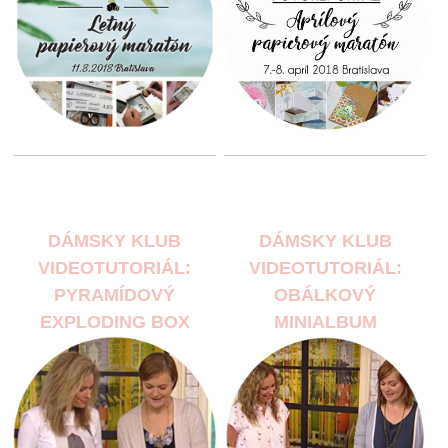
DÁMSKY KLUB
DÁMSKY KLUB
VIDEOTUTORIÁL:
VIDEOTUTORIÁL:
PYRAMÍDOVÝ
OBÁLKOVÝ
EXPLODING BOX
MINIALBUM