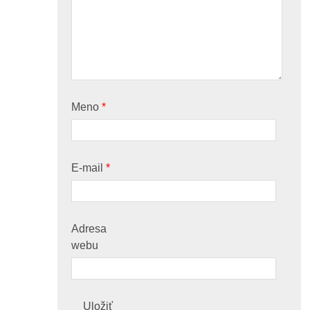
Meno
*
E-mail
*
Adresa
webu
Uložiť