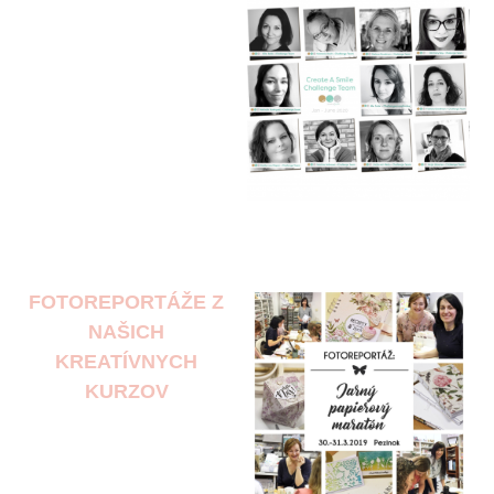
FOTOREPORTÁŽE Z
NAŠICH
KREATÍVNYCH
KURZOV