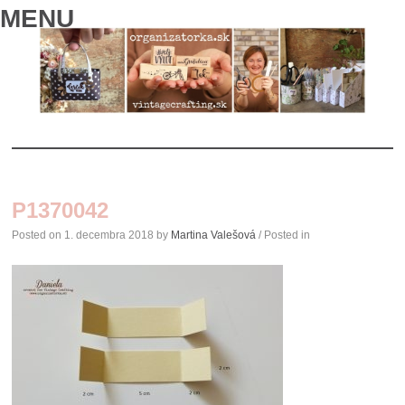
MENU
SKIP
TO
P1370042
CONTENT
Posted on
1. decembra 2018
by
Martina Valešová
/ Posted in