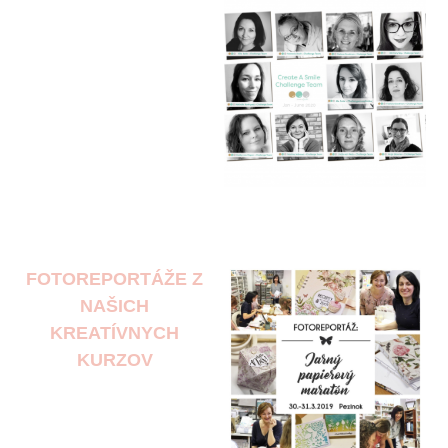
FOTOREPORTÁŽE Z
NAŠICH
KREATÍVNYCH
KURZOV