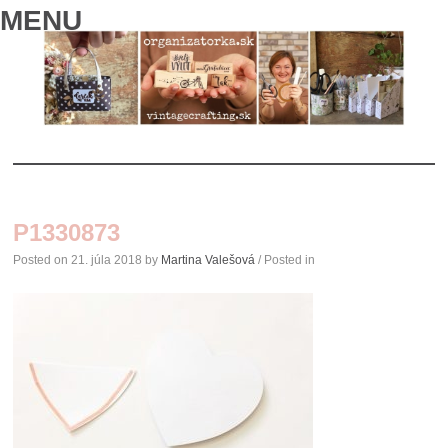
MENU
SKIP
TO
P1330873
CONTENT
Posted on
21. júla 2018
by
Martina Valešová
/ Posted in