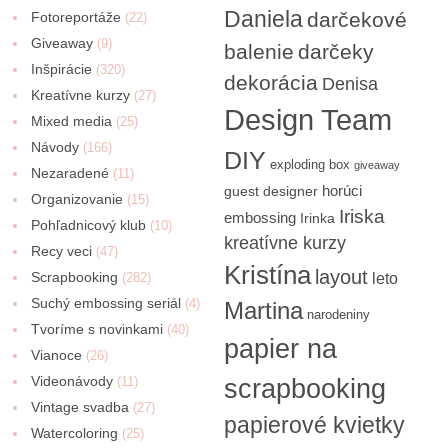
Daniela
darčekové
Fotoreportáže
(22)
Giveaway
(9)
balenie
darčeky
Inšpirácie
(320)
dekorácia
Denisa
Kreatívne kurzy
(27)
Design Team
Mixed media
(25)
Návody
(166)
DIY
exploding box
giveaway
Nezaradené
(11)
horúci
guest designer
Organizovanie
(15)
Iriska
embossing
Irinka
Pohľadnicový klub
(10)
kreatívne kurzy
Recy veci
(47)
Kristína
layout
Scrapbooking
(282)
leto
Suchý embossing seriál
(4)
Martina
narodeniny
Tvoríme s novinkami
(40)
papier na
Vianoce
(26)
Videonávody
scrapbooking
(11)
Vintage svadba
(27)
papierové kvietky
Watercoloring
(25)