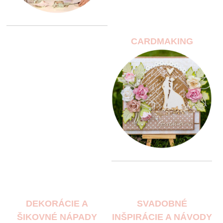
CARDMAKING
DEKORÁCIE A
SVADOBNÉ
ŠIKOVNÉ NÁPADY
INŠPIRÁCIE A NÁVODY