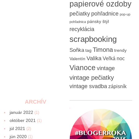
papierové ozdoby
pečiatky
pohľadnice
pop-up
pánsky štýl
pohľadnica
recyklácia
scrapbooking
Timona
Soňka
tag
trendy
Valika
Veľká noc
Valentín
Vianoce
vintage
vintage pečiatky
vintage svadba
zápisník
ARCHÍV
január 2022
(1)
október 2021
(1)
júl 2021
(2)
jún 2020
(1)