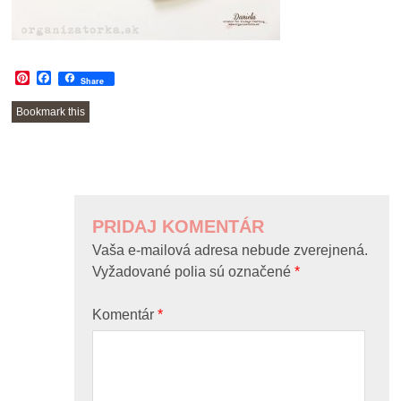
Pinterest
Facebook
Share
Bookmark this
POST
NAVIGATION
PRIDAJ KOMENTÁR
Vaša e-mailová adresa nebude zverejnená.
Vyžadované polia sú označené
*
Komentár
*