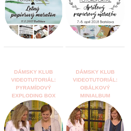
DÁMSKY KLUB
DÁMSKY KLUB
VIDEOTUTORIÁL:
VIDEOTUTORIÁL:
PYRAMÍDOVÝ
OBÁLKOVÝ
EXPLODING BOX
MINIALBUM