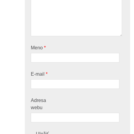
Meno
*
E-mail
*
Adresa
webu
Uložiť