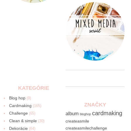
KATEGÓRIE
Blog hop
(9)
ZNAČKY
Cardmaking
(165)
cardmaking
Challenge
album
(65)
bloghop
Clean & simple
(30)
createasmile
createasmilechallenge
Dekorácie
(64)