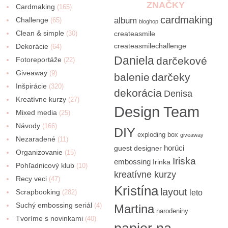
ZNAČKY
Cardmaking
(165)
cardmaking
Challenge
album
(65)
bloghop
Clean & simple
(30)
createasmile
createasmilechallenge
Dekorácie
(64)
Daniela
darčekové
Fotoreportáže
(22)
Giveaway
(9)
balenie
darčeky
Inšpirácie
(320)
dekorácia
Denisa
Kreatívne kurzy
(27)
Design Team
Mixed media
(25)
Návody
(166)
DIY
exploding box
giveaway
Nezaradené
(11)
horúci
guest designer
Organizovanie
(15)
Iriska
embossing
Irinka
Pohľadnicový klub
(10)
kreatívne kurzy
Recy veci
(47)
Kristína
layout
Scrapbooking
(282)
leto
Suchý embossing seriál
(4)
Martina
narodeniny
Tvoríme s novinkami
(40)