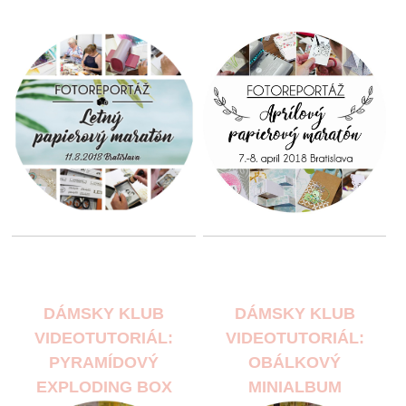
DÁMSKY KLUB
DÁMSKY KLUB
VIDEOTUTORIÁL:
VIDEOTUTORIÁL:
PYRAMÍDOVÝ
OBÁLKOVÝ
EXPLODING BOX
MINIALBUM