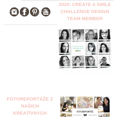
2020: CREATE A SMILE
CHALLENGE DESIGN
TEAM MEMBER
FOTOREPORTÁŽE Z
NAŠICH
KREATÍVNYCH