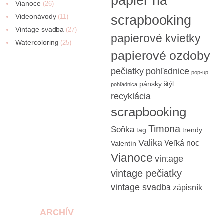
papier na
Vianoce
(26)
Videonávody
scrapbooking
(11)
Vintage svadba
(27)
papierové kvietky
Watercoloring
(25)
papierové ozdoby
pečiatky
pohľadnice
pop-up
pánsky štýl
pohľadnica
recyklácia
scrapbooking
Timona
Soňka
tag
trendy
Valika
Veľká noc
Valentín
Vianoce
vintage
vintage pečiatky
vintage svadba
zápisník
ARCHÍV