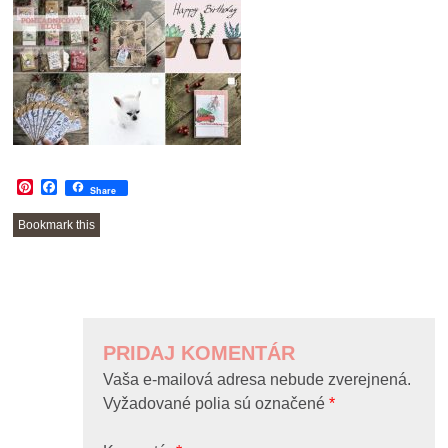
Pinterest
Facebook
Share
Bookmark this
POST
NAVIGATION
PRIDAJ KOMENTÁR
Vaša e-mailová adresa nebude zverejnená.
Vyžadované polia sú označené
*