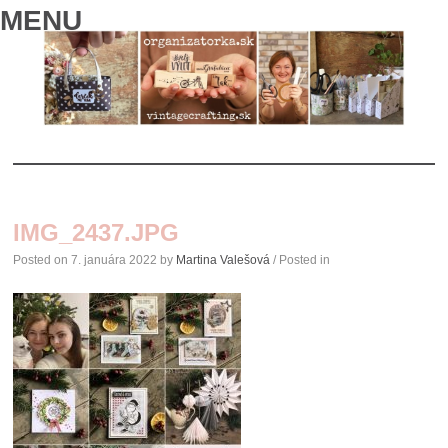
MENU
SKIP
TO
IMG_2437.JPG
CONTENT
Posted on
7. januára 2022
by
Martina Valešová
/ Posted in