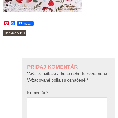
Pinterest
Facebook
Share
Bookmark this
POST
NAVIGATION
PRIDAJ KOMENTÁR
Vaša e-mailová adresa nebude zverejnená.
Vyžadované polia sú označené
*
Komentár
*