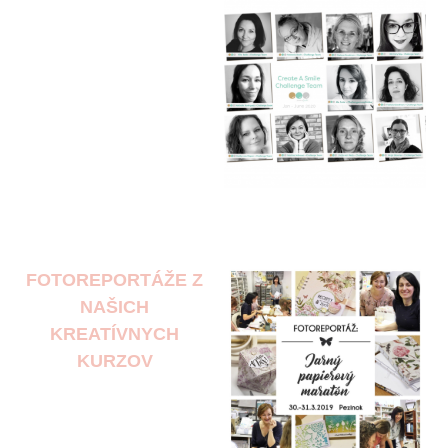
FOTOREPORTÁŽE Z
NAŠICH
KREATÍVNYCH
KURZOV