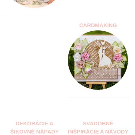
CARDMAKING
DEKORÁCIE A
SVADOBNÉ
ŠIKOVNÉ NÁPADY
INŠPIRÁCIE A NÁVODY