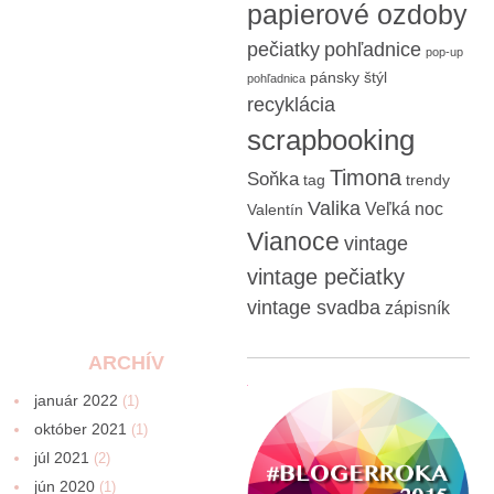
papierové ozdoby
pečiatky
pohľadnice
pop-up
pánsky štýl
pohľadnica
recyklácia
scrapbooking
Timona
Soňka
tag
trendy
Valika
Veľká noc
Valentín
Vianoce
vintage
vintage pečiatky
vintage svadba
zápisník
ARCHÍV
január 2022
(1)
október 2021
(1)
júl 2021
(2)
jún 2020
(1)