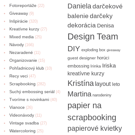
Daniela
darčekové
Fotoreportáže
(22)
Giveaway
(9)
balenie
darčeky
Inšpirácie
(320)
dekorácia
Denisa
Kreatívne kurzy
(27)
Design Team
Mixed media
(25)
Návody
(166)
DIY
exploding box
giveaway
Nezaradené
(11)
horúci
guest designer
Organizovanie
(15)
Iriska
embossing
Irinka
Pohľadnicový klub
(10)
kreatívne kurzy
Recy veci
(47)
Kristína
layout
Scrapbooking
(282)
leto
Suchý embossing seriál
(4)
Martina
narodeniny
Tvoríme s novinkami
(40)
papier na
Vianoce
(26)
Videonávody
scrapbooking
(11)
Vintage svadba
(27)
papierové kvietky
Watercoloring
(25)