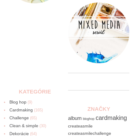
KATEGÓRIE
Blog hop
(9)
ZNAČKY
Cardmaking
(165)
cardmaking
Challenge
album
(65)
bloghop
Clean & simple
(30)
createasmile
createasmilechallenge
Dekorácie
(64)