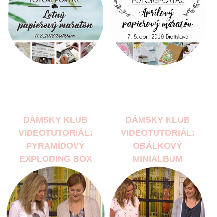
DÁMSKY KLUB
DÁMSKY KLUB
VIDEOTUTORIÁL:
VIDEOTUTORIÁL:
PYRAMÍDOVÝ
OBÁLKOVÝ
EXPLODING BOX
MINIALBUM