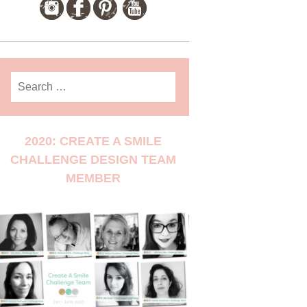
Search
for:
2020: CREATE A SMILE
CHALLENGE DESIGN TEAM
MEMBER