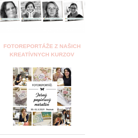
FOTOREPORTÁŽE Z NAŠICH
KREATÍVNYCH KURZOV