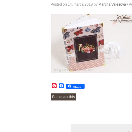
Posted on
14. marca 2018
by
Martina Valešová
/ P
Pinterest
Facebook
Share
Bookmark this
POST
NAVIGATION