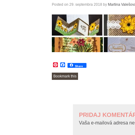
Posted on
29. septembra 2018
by
Martina Valešov
Pinterest
Facebook
Share
Bookmark this
POST
NAVIGATION
PRIDAJ KOMENTÁ
Vaša e-mailová adresa ne