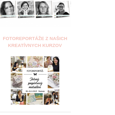
FOTOREPORTÁŽE Z NAŠICH
KREATÍVNYCH KURZOV