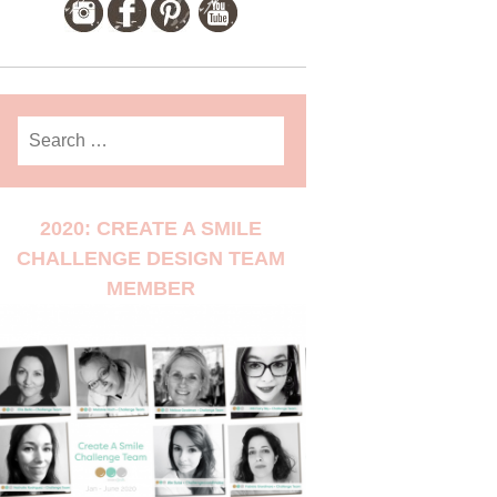
Search
for:
2020: CREATE A SMILE
CHALLENGE DESIGN TEAM
MEMBER