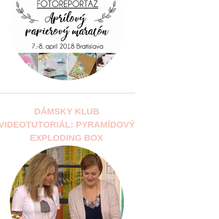
DÁMSKY KLUB
VIDEOTUTORIÁL: PYRAMÍDOVÝ
EXPLODING BOX