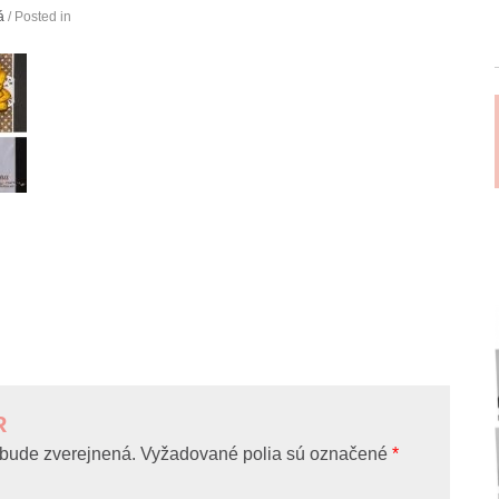
á
/ Posted in
R
bude zverejnená.
Vyžadované polia sú označené
*