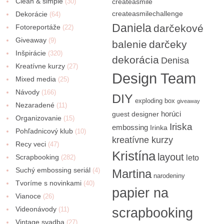
Clean & simple
(30)
createasmile
createasmilechallenge
Dekorácie
(64)
Daniela
darčekové
Fotoreportáže
(22)
Giveaway
(9)
balenie
darčeky
Inšpirácie
(320)
dekorácia
Denisa
Kreatívne kurzy
(27)
Design Team
Mixed media
(25)
Návody
(166)
DIY
exploding box
giveaway
Nezaradené
(11)
horúci
guest designer
Organizovanie
(15)
Iriska
embossing
Irinka
Pohľadnicový klub
(10)
kreatívne kurzy
Recy veci
(47)
Kristína
layout
Scrapbooking
(282)
leto
Suchý embossing seriál
(4)
Martina
narodeniny
Tvoríme s novinkami
(40)
papier na
Vianoce
(26)
Videonávody
scrapbooking
(11)
Vintage svadba
(27)