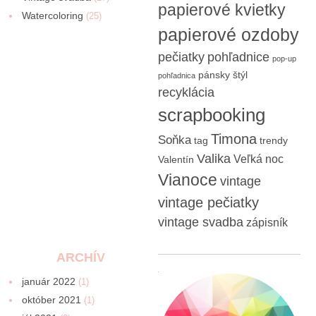
papierové kvietky
Watercoloring
(25)
papierové ozdoby
pečiatky
pohľadnice
pop-up
pánsky štýl
pohľadnica
recyklácia
scrapbooking
Timona
Soňka
tag
trendy
Valika
Veľká noc
Valentín
Vianoce
vintage
vintage pečiatky
vintage svadba
zápisník
ARCHÍV
január 2022
(1)
október 2021
(1)