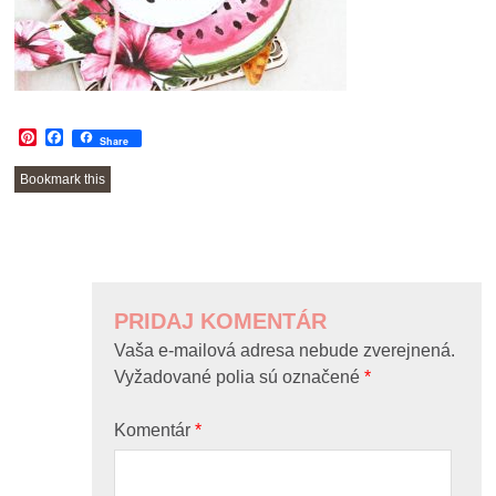
Pinterest
Facebook
Share
Bookmark this
POST
NAVIGATION
PRIDAJ KOMENTÁR
Vaša e-mailová adresa nebude zverejnená.
Vyžadované polia sú označené
*
Komentár
*