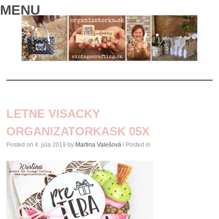
MENU
SKIP
TO
LETNE VISACKY
CONTENT
ORGANIZATORKASK 05X
Posted on
4. júla 2019
by
Martina Valešová
/ Posted in