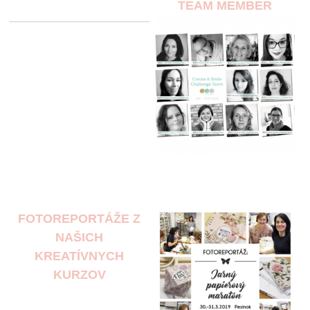
TEAM MEMBER
FOTOREPORTÁŽE Z
NAŠICH
KREATÍVNYCH
KURZOV