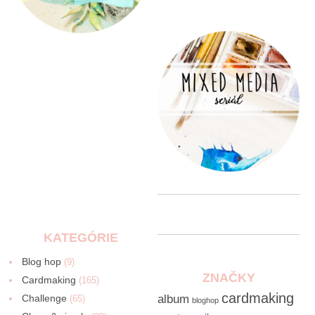
KATEGÓRIE
Blog hop
(9)
ZNAČKY
Cardmaking
(165)
cardmaking
Challenge
album
(65)
bloghop