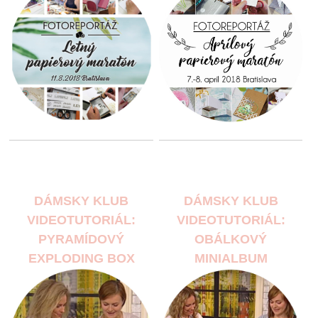
DÁMSKY KLUB
DÁMSKY KLUB
VIDEOTUTORIÁL:
VIDEOTUTORIÁL:
PYRAMÍDOVÝ
OBÁLKOVÝ
EXPLODING BOX
MINIALBUM