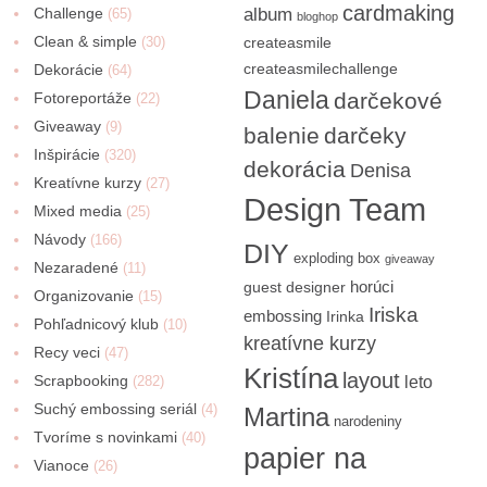
cardmaking
Challenge
album
(65)
bloghop
Clean & simple
(30)
createasmile
createasmilechallenge
Dekorácie
(64)
Daniela
darčekové
Fotoreportáže
(22)
Giveaway
(9)
balenie
darčeky
Inšpirácie
(320)
dekorácia
Denisa
Kreatívne kurzy
(27)
Design Team
Mixed media
(25)
Návody
(166)
DIY
exploding box
giveaway
Nezaradené
(11)
horúci
guest designer
Organizovanie
(15)
Iriska
embossing
Irinka
Pohľadnicový klub
(10)
kreatívne kurzy
Recy veci
(47)
Kristína
layout
Scrapbooking
(282)
leto
Suchý embossing seriál
(4)
Martina
narodeniny
Tvoríme s novinkami
(40)
papier na
Vianoce
(26)