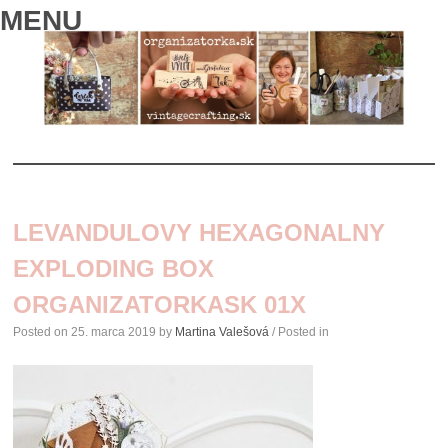
MENU
SKIP
TO
LEVANDULOVY HEXAGONALNY
CONTENT
EXPLODING BOX
ORGANIZATORKASK 01X
Posted on
25. marca 2019
by
Martina Valešová
/ Posted in