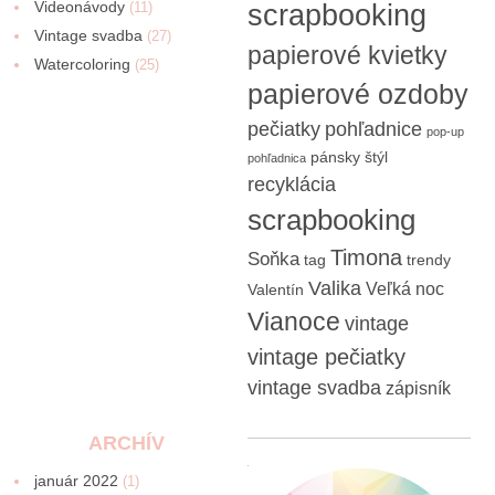
Videonávody
scrapbooking
(11)
Vintage svadba
(27)
papierové kvietky
Watercoloring
(25)
papierové ozdoby
pečiatky
pohľadnice
pop-up
pánsky štýl
pohľadnica
recyklácia
scrapbooking
Timona
Soňka
tag
trendy
Valika
Veľká noc
Valentín
Vianoce
vintage
vintage pečiatky
vintage svadba
zápisník
ARCHÍV
január 2022
(1)