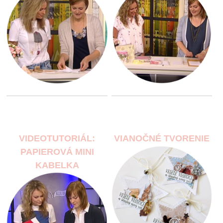
VIDEOTUTORIÁL:
VIANOČNÉ TVORENIE
PAPIEROVÁ MINI
KABELKA