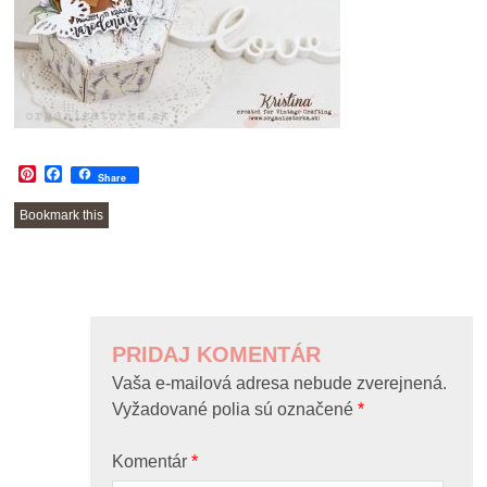
Pinterest
Facebook
Share
Bookmark this
POST
NAVIGATION
PRIDAJ KOMENTÁR
Vaša e-mailová adresa nebude zverejnená.
Vyžadované polia sú označené
*
Komentár
*