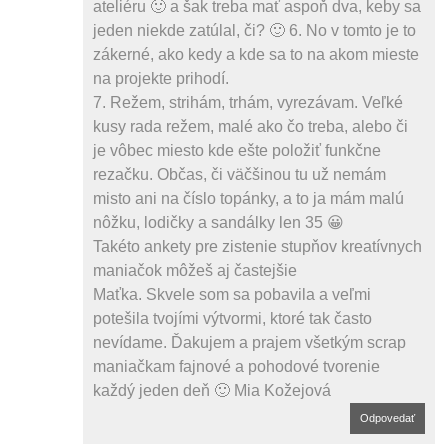
ateliéru 🙂 a šak treba mať aspoň dva, keby sa
jeden niekde zatúlal, či? 🙂 6. No v tomto je to
zákerné, ako kedy a kde sa to na akom mieste
na projekte prihodí.
7. Režem, strihám, trhám, vyrezávam. Veľké
kusy rada režem, malé ako čo treba, alebo či
je vôbec miesto kde ešte položiť funkčne
rezačku. Občas, či väčšinou tu už nemám
misto ani na číslo topánky, a to ja mám malú
nôžku, lodičky a sandálky len 35 😀
Takéto ankety pre zistenie stupňov kreatívnych
maniačok môžeš aj častejšie
Maťka. Skvele som sa pobavila a veľmi
potešila tvojími výtvormi, ktoré tak často
nevídame. Ďakujem a prajem všetkým scrap
maniačkam fajnové a pohodové tvorenie
každý jeden deň 🙂 Mia Kožejová
Odpovedať