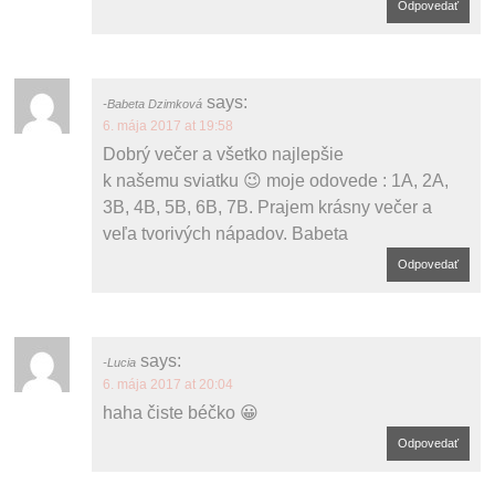
Odpovedať
says:
Babeta Dzimková
6. mája 2017 at 19:58
Dobrý večer a všetko najlepšie
k našemu sviatku 😉 moje odovede : 1A, 2A,
3B, 4B, 5B, 6B, 7B. Prajem krásny večer a
veľa tvorivých nápadov. Babeta
Odpovedať
says:
Lucia
6. mája 2017 at 20:04
haha čiste béčko 😀
Odpovedať