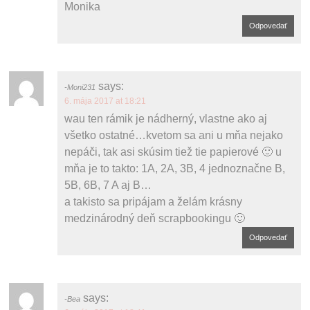
Monika
Odpovedať
says:
Moni231
6. mája 2017 at 18:21
wau ten rámik je nádherný, vlastne ako aj
všetko ostatné…kvetom sa ani u mňa nejako
nepáči, tak asi skúsim tiež tie papierové 🙂 u
mňa je to takto: 1A, 2A, 3B, 4 jednoznačne B,
5B, 6B, 7 A aj B…
a takisto sa pripájam a želám krásny
medzinárodný deň scrapbookingu 🙂
Odpovedať
says:
Bea