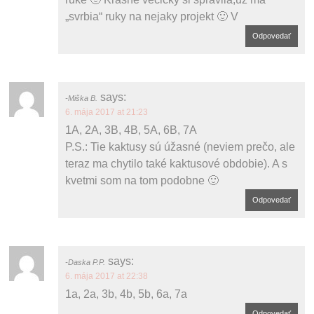
„svrbia“ ruky na nejaky projekt 🙂 V
Odpovedať
says:
Miška B.
6. mája 2017 at 21:23
1A, 2A, 3B, 4B, 5A, 6B, 7A
P.S.: Tie kaktusy sú úžasné (neviem prečo, ale
teraz ma chytilo také kaktusové obdobie). A s
kvetmi som na tom podobne 🙂
Odpovedať
says:
Daska P.P.
6. mája 2017 at 22:38
1a, 2a, 3b, 4b, 5b, 6a, 7a
Odpovedať