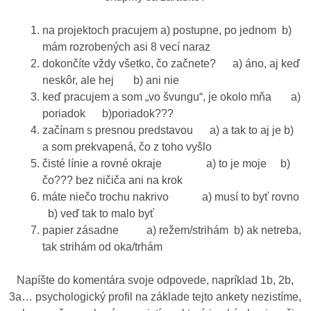
na projektoch pracujem a) postupne, po jednom b)
mám rozrobených asi 8 vecí naraz
dokončíte vždy všetko, čo začnete? a) áno, aj keď
neskôr, ale hej b) ani nie
keď pracujem a som „vo švungu“, je okolo mňa a)
poriadok b)poriadok???
začínam s presnou predstavou a) a tak to aj je b)
a som prekvapená, čo z toho vyšlo
čisté línie a rovné okraje a) to je moje b)
čo??? bez ničiča ani na krok
máte niečo trochu nakrivo a) musí to byť rovno
b) veď tak to malo byť
papier zásadne a) režem/strihám b) ak netreba,
tak strihám od oka/trhám
Napíšte do komentára svoje odpovede, napríklad 1b, 2b,
3a… psychologický profil na základe tejto ankety nezistíme,