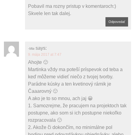
Pobavil ma rozny pristup v komentaroch:)
Skvele len tak dalej.
Odpovedať
says:
Mia
9. mája 2017 at 7:47
Ahojte 🙂
Martinka vždy ma poteší príspevok od teba a
keď môžeme vidieť niečo z tvojej tvorby.
Parádne kúsky a ten kvetinový rámik je
Čaaarovný 🙂
A ako je to so mnou, ach jaj 😀
1. Samozrejme, že pracujem na projektoch tak
postupne, ako som si ich postupne niekoľko
rozpracovala 🙂
2. Akože či dokončím, no minimálne pol
hodinu pred odovzdávkou objednávky, alebo