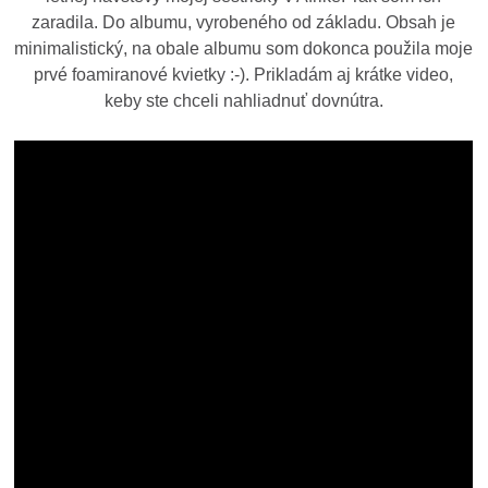
zaradila. Do albumu, vyrobeného od základu. Obsah je
minimalistický, na obale albumu som dokonca použila moje
prvé foamiranové kvietky :-). Prikladám aj krátke video,
keby ste chceli nahliadnuť dovnútra.