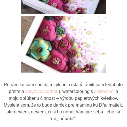
Pri rámiku som spojila recykláciu (starý rámik som ledabolo
pretrela
akrylovou farbou
), watercoloring s
distressmi
a
moju obľúbenú činnosť – výrobu papierových kvietkov.
Myslela som, že to bude darček pre maminu ku Dňu matiek,
ale neviem, neviem, či si ho nenechám pre seba, lebo sa
mi „lúúúúbi“.