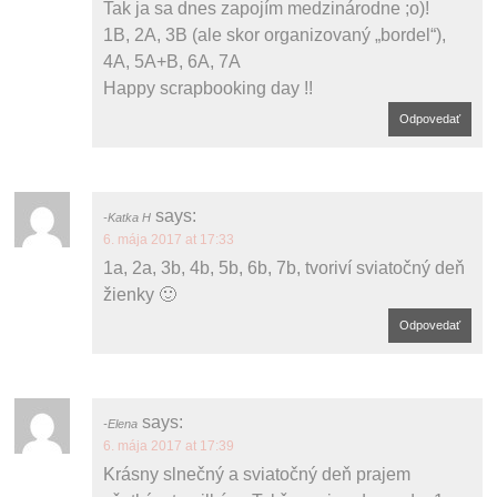
Tak ja sa dnes zapojím medzinárodne ;o)!
1B, 2A, 3B (ale skor organizovaný „bordel“),
4A, 5A+B, 6A, 7A
Happy scrapbooking day !!
Odpovedať
says:
Katka H
6. mája 2017 at 17:33
1a, 2a, 3b, 4b, 5b, 6b, 7b, tvoriví sviatočný deň
žienky 🙂
Odpovedať
says:
Elena
6. mája 2017 at 17:39
Krásny slnečný a sviatočný deň prajem