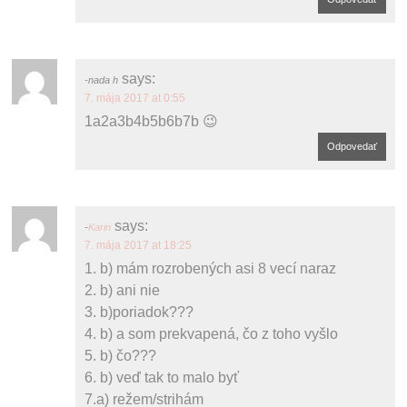
says:
nada h
7. mája 2017 at 0:55
1a2a3b4b5b6b7b 😉
Odpovedať
says:
Karin
7. mája 2017 at 18:25
1. b) mám rozrobených asi 8 vecí naraz
2. b) ani nie
3. b)poriadok???
4. b) a som prekvapená, čo z toho vyšlo
5. b) čo???
6. b) veď tak to malo byť
7.a) režem/strihám