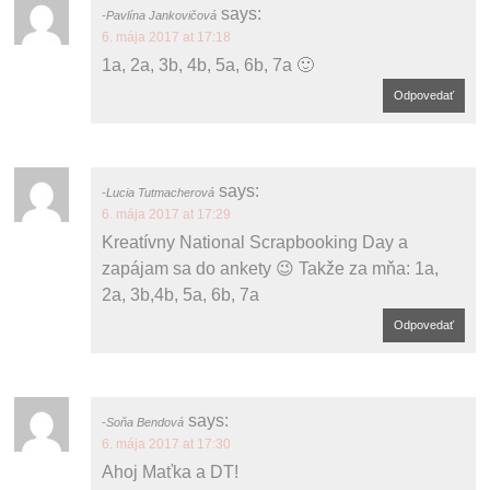
says:
Pavlína Jankovičová
6. mája 2017 at 17:18
1a, 2a, 3b, 4b, 5a, 6b, 7a 🙂
Odpovedať
says:
Lucia Tutmacherová
6. mája 2017 at 17:29
Kreatívny National Scrapbooking Day a
zapájam sa do ankety 😉 Takže za mňa: 1a,
2a, 3b,4b, 5a, 6b, 7a
Odpovedať
says:
Soňa Bendová
6. mája 2017 at 17:30
Ahoj Maťka a DT!