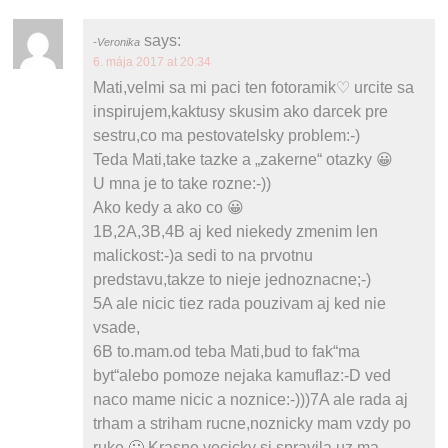
says:
Veronika
6. mája 2017 at 20:34
Mati,velmi sa mi paci ten fotoramik♡ urcite sa
inspirujem,kaktusy skusim ako darcek pre
sestru,co ma pestovatelsky problem:-)
Teda Mati,take tazke a „zakerne“ otazky 😀
U mna je to take rozne:-))
Ako kedy a ako co 😀
1B,2A,3B,4B aj ked niekedy zmenim len
malickost:-)a sedi to na prvotnu
predstavu,takze to nieje jednoznacne;-)
5A ale nicic tiez rada pouzivam aj ked nie
vsade,
6B to.mam.od teba Mati,bud to fak“ma
byt“alebo pomoze nejaka kamuflaz:-D ved
naco mame nicic a noznice:-)))7A ale rada aj
trham a striham rucne,noznicky mam vzdy po
ruke 🙂 Krasne vecicky si spravila,uz ma