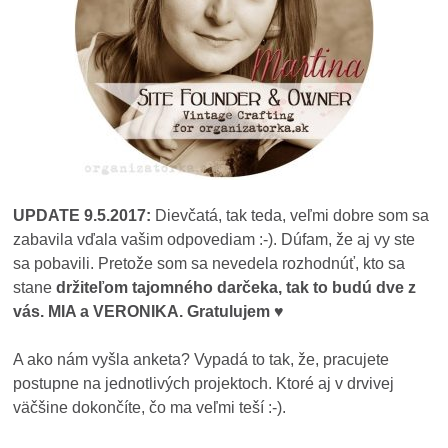
UPDATE 9.5.2017:
Dievčatá, tak teda, veľmi dobre som sa
zabavila vďala vašim odpovediam :-). Dúfam, že aj vy ste
sa pobavili. Pretože som sa nevedela rozhodnúť, kto sa
stane
držiteľom tajomného darčeka, tak to budú dve z
vás. MIA a VERONIKA. Gratulujem ♥
A ako nám vyšla anketa? Vypadá to tak, že, pracujete
postupne na jednotlivých projektoch. Ktoré aj v drvivej
väčšine dokončíte, čo ma veľmi teší :-).