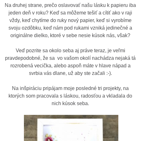
Na druhej strane, prečo oslavovať našu lásku k papieru iba
jeden deň v roku? Keď sa môžeme tešiť a cítiť ako v raji
vždy, keď chytíme do ruky nový papier, keď si vyrobíme
svoju ozdôbku, keď nám pod rukami vzniká jedinečné a
originálne dielko, ktoré v sebe nesie kúsok nás, však?
Veď pozrite sa okolo seba aj práve teraz, je veľmi
pravdepodobné, že sa vo vašom okolí nachádza nejaká tá
rozrobená vecička, alebo aspoň máte v hlave nápad a
svrbia vás dlane, už aby ste začali :-).
Na inšpiráciu pripájam moje posledné tri projekty, na
ktorých som pracovala s láskou, radosťou a vkladala do
nich kúsok seba.