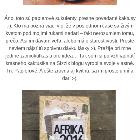
Áno, toto sú papierové sukulenty, presne povedané kaktusy
:-). Kto ma pozná viac, vie, že v poslednom čase sa živým
kvetom pod mojimi rukami nedarí – fakt nerozumiem tomu,
prečo. Asi im dávam veľa, alebo málo starostlivosti. Proste
neviem nájsť tú správnu dávku lásky :-). Prežije pri mne
jedine zamiokulkas a orchidea… Tak som si po vzhliadnutí
krásneho kaktusíka na Sizzix blogu vyrobila svoje vlastné.
Tri. Papierové. A ešte zrovna aj kvitnú, sa im proste u mňa
darí :-).