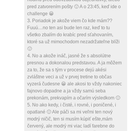
pred zatvorením pošty 🙂 A o 23:45, keď ide o
challenge 😀
3. Poriadok je akože viem čo kde mám??
Fuuú…no ten asi bude len raz, keď to tu
všetko zbalím do krabíc pred sťahovaním,
ktoré sa už mimochodom nezadržateľne blíži
🙂
4. No a akože ináč, jasné že s absolútne
presnou a dokonalou predstavou. A ja môžem
za to, že sa s tým v procese dejú akési
zvláštne veci a už v prvej tretine to občas
vyzerá čudesne 😀 ale akosi to vždy nakoniec
fajnovo dopadne a ja vždy samú seba
prekonám, prekvapím a očarím výsledkom 🙂
5. No ako kedy, i čisté, i rovné, i poničené, i
opatlané 🙂 Ale páči sa mi veľmi ten nový
modrý ničič, ten si musím kúpiť ešte,mám
červený, ale modrý mi viac ladí farebne do