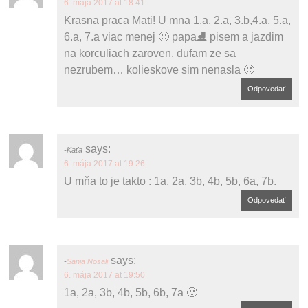
6. mája 2017 at 18:41
Krasna praca Mati! U mna 1.a, 2.a, 3.b,4.a, 5.a,
6.a, 7.a viac menej 🙂 papa⛸ pisem a jazdim
na korculiach zaroven, dufam ze sa
nezrubem… kolieskove sim nenasla 🙂
Odpovedať
says:
Kaťa
6. mája 2017 at 19:26
U mňa to je takto : 1a, 2a, 3b, 4b, 5b, 6a, 7b.
Odpovedať
says:
Sanja Nosalj
6. mája 2017 at 19:50
1a, 2a, 3b, 4b, 5b, 6b, 7a 🙂