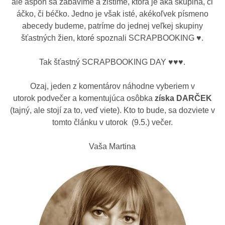
ale aspoň sa zabavíme a zistíme, ktorá je aká skupina, či
áčko, či béčko. Jedno je však isté, akékoľvek písmeno
abecedy budeme, patríme do jednej veľkej skupiny
šťastných žien, ktoré spoznali SCRAPBOOKING ♥.
Tak šťastný SCRAPBOOKING DAY ♥♥♥.
Ozaj, jeden z komentárov náhodne vyberiem v
utorok podvečer a komentujúca osôbka
získa DARČEK
(tajný, ale stojí za to, veď viete). Kto to bude, sa dozviete v
tomto článku v utorok (9.5.) večer.
Vaša Martina