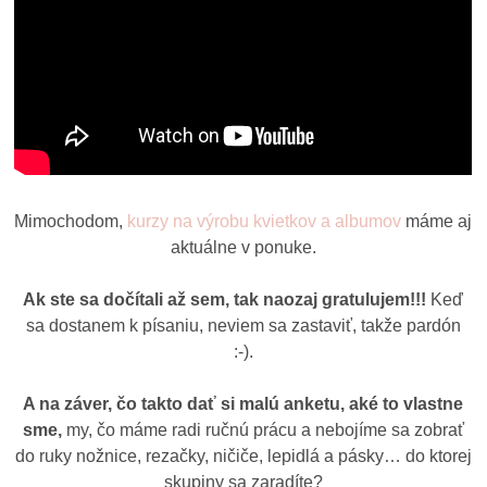
Mimochodom,
kurzy na výrobu kvietkov a albumov
máme aj
aktuálne v ponuke.
Ak ste sa dočítali až sem, tak naozaj gratulujem!!!
Keď
sa dostanem k písaniu, neviem sa zastaviť, takže pardón
:-).
A na záver, čo takto dať si malú anketu, aké to vlastne
sme,
my, čo máme radi ručnú prácu a nebojíme sa zobrať
do ruky nožnice, rezačky, ničiče, lepidlá a pásky… do ktorej
skupiny sa zaradíte?