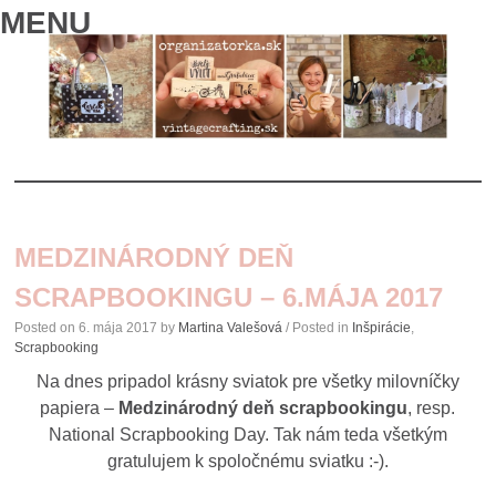
MENU
SKIP
TO
MEDZINÁRODNÝ DEŇ
CONTENT
SCRAPBOOKINGU – 6.MÁJA 2017
Posted on
6. mája 2017
by
Martina Valešová
/ Posted in
Inšpirácie
,
Scrapbooking
Na dnes pripadol krásny sviatok pre všetky milovníčky
papiera –
Medzinárodný deň scrapbookingu
, resp.
National Scrapbooking Day. Tak nám teda všetkým
gratulujem k spoločnému sviatku :-).