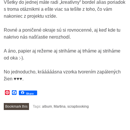
Všetky do jednej máte radi „kreatívny“ bordel alias poriadok
s troma otáznikmi a ešte viac sa tešíte z toho, čo vám
nakoniec z projektu vzíde.
Rovné a poničené okraje sú si rovnocenné, aj keď kde tu
nakrivo nás našťastie nerozhodí.
A áno, papier aj režeme aj striháme aj trháme aj striháme
od oka :-).
No jednoducho, krááááásna vzorka tvorením zapálených
žien ♥♥♥.
Pinterest
Facebook
Share
Bookmark this
Tags:
album
,
Martina
,
scrapbooking
POST