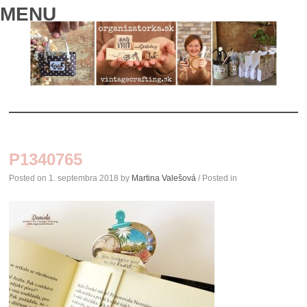
MENU
SKIP
TO
P1340765
CONTENT
Posted on
1. septembra 2018
by
Martina Valešová
/ Posted in