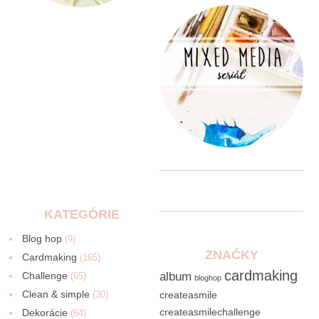
KATEGÓRIE
Blog hop
(9)
ZNAČKY
Cardmaking
(165)
cardmaking
Challenge
album
(65)
bloghop
Clean & simple
(30)
createasmile
createasmilechallenge
Dekorácie
(64)