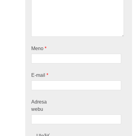
Meno
*
E-mail
*
Adresa
webu
Uložiť