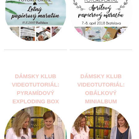
DÁMSKY KLUB
DÁMSKY KLUB
VIDEOTUTORIÁL:
VIDEOTUTORIÁL:
PYRAMÍDOVÝ
OBÁLKOVÝ
EXPLODING BOX
MINIALBUM