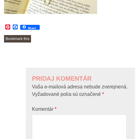
Pinterest
Facebook
Share
Bookmark this
POST
NAVIGATION
PRIDAJ KOMENTÁR
Vaša e-mailová adresa nebude zverejnená.
Vyžadované polia sú označené
*
Komentár
*