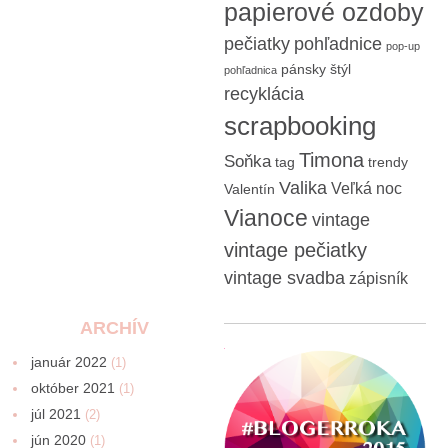
papierové ozdoby
pečiatky
pohľadnice
pop-up
pánsky štýl
pohľadnica
recyklácia
scrapbooking
Timona
Soňka
tag
trendy
Valika
Veľká noc
Valentín
Vianoce
vintage
vintage pečiatky
vintage svadba
zápisník
ARCHÍV
január 2022
(1)
október 2021
(1)
júl 2021
(2)
jún 2020
(1)