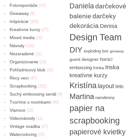
Daniela
darčekové
Fotoreportáže
(22)
Giveaway
(9)
balenie
darčeky
Inšpirácie
(320)
dekorácia
Denisa
Kreatívne kurzy
(27)
Design Team
Mixed media
(25)
Návody
(166)
DIY
exploding box
giveaway
Nezaradené
(11)
horúci
guest designer
Organizovanie
(15)
Iriska
embossing
Irinka
Pohľadnicový klub
(10)
kreatívne kurzy
Recy veci
(47)
Kristína
layout
Scrapbooking
(282)
leto
Suchý embossing seriál
(4)
Martina
narodeniny
Tvoríme s novinkami
(40)
papier na
Vianoce
(26)
Videonávody
scrapbooking
(11)
Vintage svadba
(27)
papierové kvietky
Watercoloring
(25)