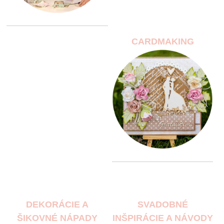
CARDMAKING
DEKORÁCIE A
SVADOBNÉ
ŠIKOVNÉ NÁPADY
INŠPIRÁCIE A NÁVODY