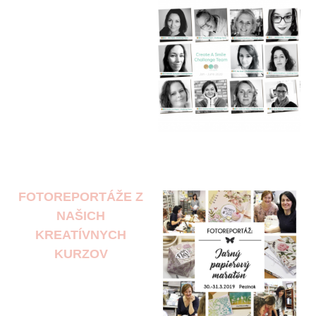
FOTOREPORTÁŽE Z
NAŠICH
KREATÍVNYCH
KURZOV