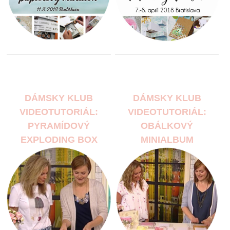
DÁMSKY KLUB
DÁMSKY KLUB
VIDEOTUTORIÁL:
VIDEOTUTORIÁL:
PYRAMÍDOVÝ
OBÁLKOVÝ
EXPLODING BOX
MINIALBUM