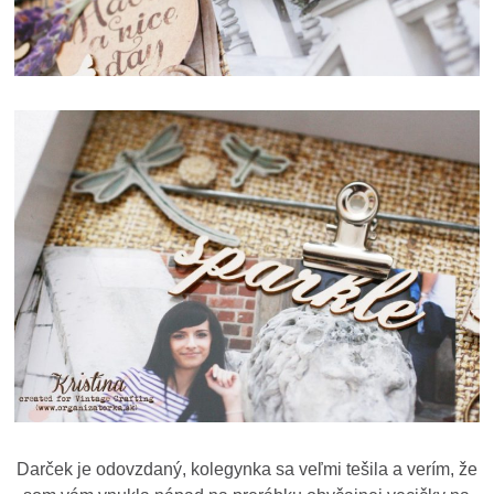
Darček je odovzdaný, kolegynka sa veľmi tešila a verím, že