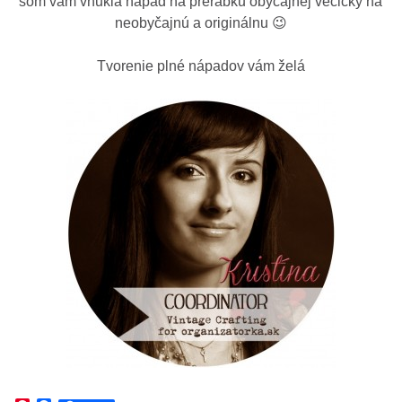
som vám vnukla nápad na prerábku obyčajnej vecičky na
neobyčajnú a originálnu 😉
Tvorenie plné nápadov vám želá