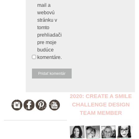
mail a
webovú
stránku v
tomto
prehliadači
pre moje
budúce
komentáre.
2020: CREATE A SMILE
CHALLENGE DESIGN
TEAM MEMBER