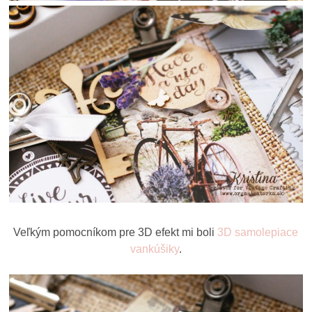
Veľkým pomocníkom pre 3D efekt mi boli
3D samolepiace
vankúšiky
.