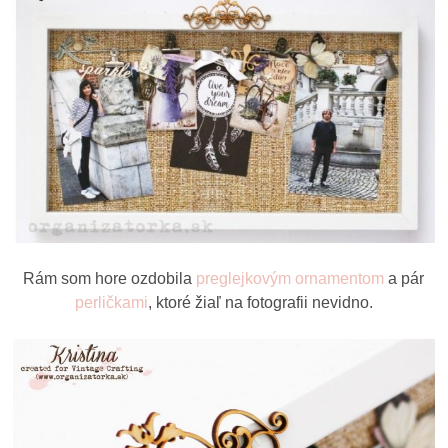
Rám som hore ozdobila
preglejkovým ornamentom
a pár
perličkami
, ktoré žiaľ na fotografii nevidno.