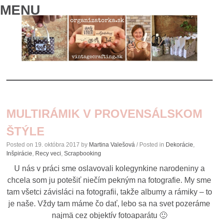
MENU
SKIP
TO
MULTIRÁMIK V PROVENSÁLSKOM
CONTENT
ŠTÝLE
Posted on
19. októbra 2017
by
Martina Valešová
/ Posted in
Dekorácie
,
Inšpirácie
,
Recy veci
,
Scrapbooking
U nás v práci sme oslavovali kolegynkine narodeniny a
chcela som ju potešiť niečím pekným na fotografie. My sme
tam všetci závisláci na fotografii, takže albumy a rámiky – to
je naše. Vždy tam máme čo dať, lebo sa na svet pozeráme
najmä cez objektív fotoaparátu 🙂