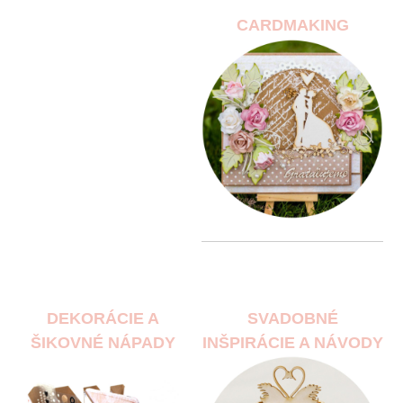
CARDMAKING
DEKORÁCIE A
SVADOBNÉ
ŠIKOVNÉ NÁPADY
INŠPIRÁCIE A NÁVODY