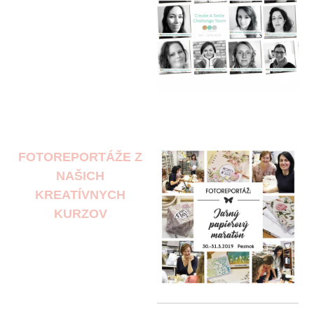
FOTOREPORTÁŽE Z
NAŠICH
KREATÍVNYCH
KURZOV