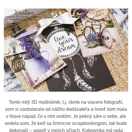
Tento milý 3D multirámik, t.j. rámik na viacero fotografií,
som si zaobstarala od nášho dodávateľa a hneď som mala
v hlave nápad, čo s ním urobím. Je pekný sám o sebe, ale
vedela som, že keď sa šmrncne scrapbookingom, tak bude
dokonalý – aspoň v mojich očiach. Kolegynka má rada