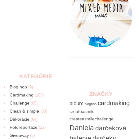
KATEGÓRIE
Blog hop
(9)
ZNAČKY
Cardmaking
(165)
cardmaking
Challenge
album
(65)
bloghop
Clean & simple
(30)
createasmile
createasmilechallenge
Dekorácie
(64)
Daniela
darčekové
Fotoreportáže
(22)
Giveaway
(9)
balenie
darčeky