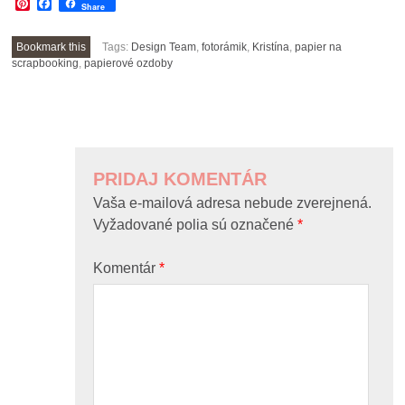
Pinterest
Facebook
Share
Bookmark this
Tags:
Design Team
,
fotorámik
,
Kristína
,
papier na
scrapbooking
,
papierové ozdoby
POST
NAVIGATION
PRIDAJ KOMENTÁR
Vaša e-mailová adresa nebude zverejnená.
Vyžadované polia sú označené
*
Komentár
*