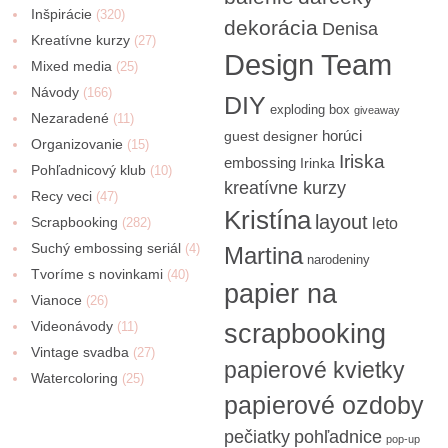
Inšpirácie
(320)
dekorácia
Denisa
Kreatívne kurzy
(27)
Design Team
Mixed media
(25)
Návody
(166)
DIY
exploding box
giveaway
Nezaradené
(11)
horúci
guest designer
Organizovanie
(15)
Iriska
embossing
Irinka
Pohľadnicový klub
(10)
kreatívne kurzy
Recy veci
(47)
Kristína
layout
Scrapbooking
(282)
leto
Suchý embossing seriál
(4)
Martina
narodeniny
Tvoríme s novinkami
(40)
papier na
Vianoce
(26)
Videonávody
scrapbooking
(11)
Vintage svadba
(27)
papierové kvietky
Watercoloring
(25)
papierové ozdoby
pečiatky
pohľadnice
pop-up