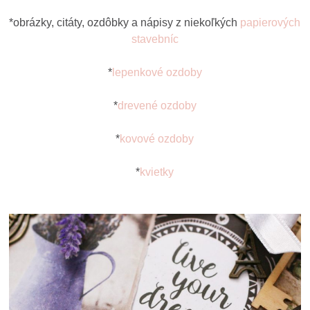
*obrázky, citáty, ozdôbky a nápisy z niekoľkých
papierových
stavebníc
*
lepenkové ozdoby
*
drevené ozdoby
*
kovové ozdoby
*
kvietky