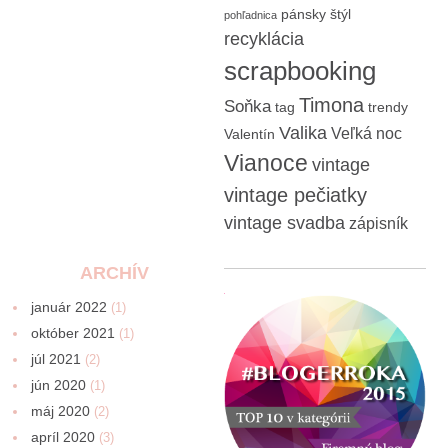
pánsky štýl
pohľadnica
recyklácia
scrapbooking
Timona
Soňka
tag
trendy
Valika
Veľká noc
Valentín
Vianoce
vintage
vintage pečiatky
vintage svadba
zápisník
ARCHÍV
január 2022
(1)
október 2021
(1)
júl 2021
(2)
jún 2020
(1)
máj 2020
(2)
apríl 2020
(3)