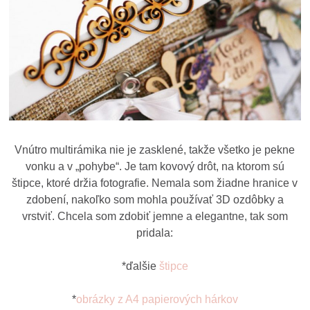
Vnútro multirámika nie je zasklené, takže všetko je pekne
vonku a v „pohybe“. Je tam kovový drôt, na ktorom sú
štipce, ktoré držia fotografie. Nemala som žiadne hranice v
zdobení, nakoľko som mohla používať 3D ozdôbky a
vrstviť. Chcela som zdobiť jemne a elegantne, tak som
pridala:
*ďalšie
štipce
*
obrázky z A4 papierových hárkov