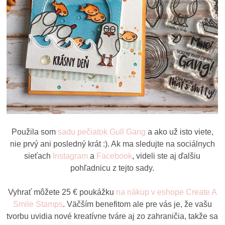
Použila som
sadu pečiatok Gull Gang
a ako už isto viete,
nie prvý ani posledný krát :). Ak ma sledujte na sociálnych
sieťach
Instagram
a
Facebook
, videli ste aj ďalšiu
pohľadnicu z tejto sady.
Vyhrať môžete 25 € poukážku
na nákup v eshope Create A
Smile Stamps
. Väčším benefitom ale pre vás je, že vašu
tvorbu uvidia nové kreatívne tváre aj zo zahraničia, takže sa