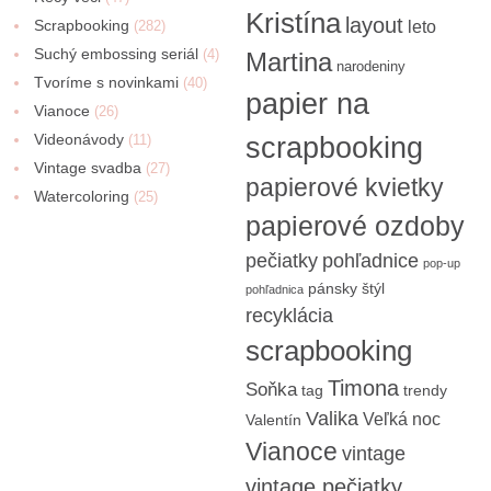
Kristína
layout
Scrapbooking
(282)
leto
Suchý embossing seriál
(4)
Martina
narodeniny
Tvoríme s novinkami
(40)
papier na
Vianoce
(26)
Videonávody
scrapbooking
(11)
Vintage svadba
(27)
papierové kvietky
Watercoloring
(25)
papierové ozdoby
pečiatky
pohľadnice
pop-up
pánsky štýl
pohľadnica
recyklácia
scrapbooking
Timona
Soňka
tag
trendy
Valika
Veľká noc
Valentín
Vianoce
vintage
vintage pečiatky