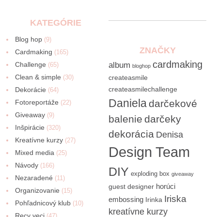
KATEGÓRIE
Blog hop
(9)
ZNAČKY
Cardmaking
(165)
cardmaking
Challenge
album
(65)
bloghop
Clean & simple
(30)
createasmile
createasmilechallenge
Dekorácie
(64)
Daniela
darčekové
Fotoreportáže
(22)
Giveaway
(9)
balenie
darčeky
Inšpirácie
(320)
dekorácia
Denisa
Kreatívne kurzy
(27)
Design Team
Mixed media
(25)
Návody
(166)
DIY
exploding box
giveaway
Nezaradené
(11)
horúci
guest designer
Organizovanie
(15)
Iriska
embossing
Irinka
Pohľadnicový klub
(10)
kreatívne kurzy
Recy veci
(47)