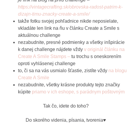
https://vintagecrafting.sk/obrovska-radost-patrim-k-
dizajn-timu-znacky-create-a-smile/
takže fotku svojej pohľadnice nikde neposielate,
vkladáte len link na ňu v článku Create a Smile s
aktuálnou challenge
nezabudnite, presné podmienky a všetky inšpirácie
k danej challenge nájdete vždy
v originál článku na
Create A Smile Stamps –
tu trochu s oneskorením
oproti vyhlásenej challenge
to, či sa na vás usmialo šťastie, zistíte vždy
na blogu
Create A Smile
nezabudnite, všetky krásne produkty tejto značky
kúpite
priamo v ich eshope, s parádnym poštovným
Tak čo, idete do toho?
Do skorého videnia, písania, tvorenia♥