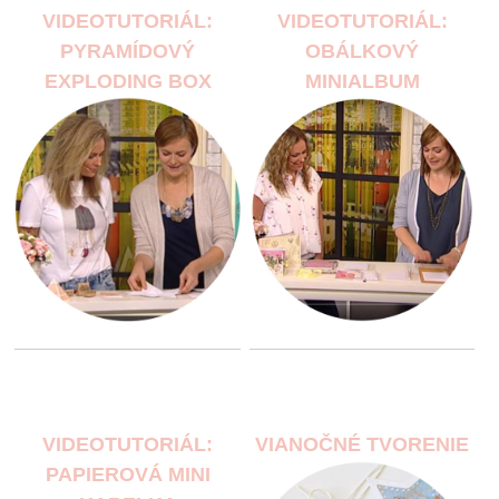
VIDEOTUTORIÁL:
VIDEOTUTORIÁL:
PYRAMÍDOVÝ
OBÁLKOVÝ
EXPLODING BOX
MINIALBUM
VIDEOTUTORIÁL:
VIANOČNÉ TVORENIE
PAPIEROVÁ MINI