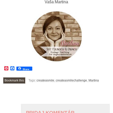
Vaša Martina
Pinterest
Facebook
Share
Bookmark this
Tags:
createasmile
,
createasmilechallenge
,
Martina
POST
NAVIGATION
PRIDAJ KOMENTÁR