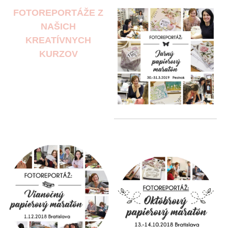
FOTOREPORTÁŽE Z
NAŠICH
KREATÍVNYCH
KURZOV