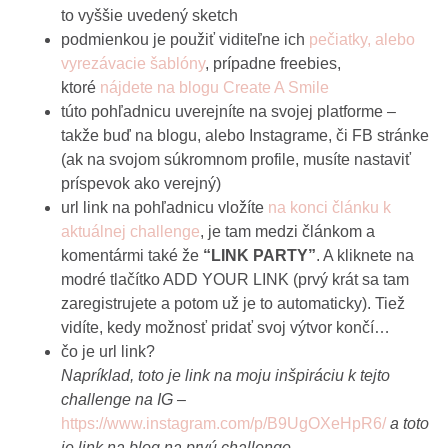
to vyššie uvedený sketch
podmienkou je použiť viditeľne ich
pečiatky, alebo
vyrezávacie šablóny
, prípadne freebies,
ktoré
nájdete na blogu Create A Smile
túto pohľadnicu uverejníte na svojej platforme –
takže buď na blogu, alebo Instagrame, či FB stránke
(ak na svojom súkromnom profile, musíte nastaviť
príspevok ako verejný)
url link na pohľadnicu vložíte
na konci článku k
aktuálnej challenge
, je tam medzi článkom a
komentármi také že
“LINK PARTY”
. A kliknete na
modré tlačítko ADD YOUR LINK (prvý krát sa tam
zaregistrujete a potom už je to automaticky). Tiež
vidíte, kedy možnosť pridať svoj výtvor končí…
čo je url link?
Napríklad, toto je link na moju inšpiráciu k tejto
challenge na IG –
https://www.instagram.com/p/B9UgOXeHpR6/
a toto
je link na blog na prvú challenge –