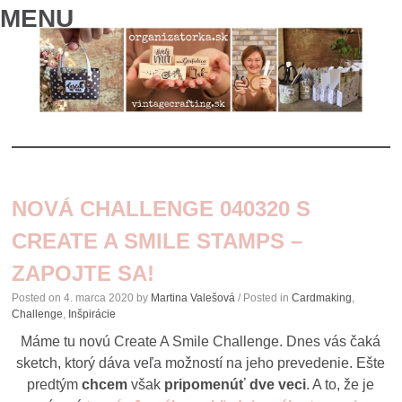
MENU
SKIP
TO
NOVÁ CHALLENGE 040320 S
CONTENT
CREATE A SMILE STAMPS –
ZAPOJTE SA!
Posted on
4. marca 2020
by
Martina Valešová
/ Posted in
Cardmaking
,
Challenge
,
Inšpirácie
Máme tu novú Create A Smile Challenge. Dnes vás čaká
sketch, ktorý dáva veľa možností na jeho prevedenie. Ešte
predtým
chcem
však
pripomenúť dve veci
. A to, že je