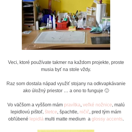
Veci, ktoré používate takmer na každom projekte, proste
musia byť na stole vždy.
Raz som dostala nápad využiť stojany na odkvapkávanie
ako úložný priestor … a ono to funguje 🙂
Vo väčšom a vyššom mám
pravítka
,
veľké nožnice
, malú
lepidlovú pištoľ,
štetce
, špachtle,
ničič
, pred tým mám
obľúbené
lepidlá
multi matte medium a
glossy accents
.