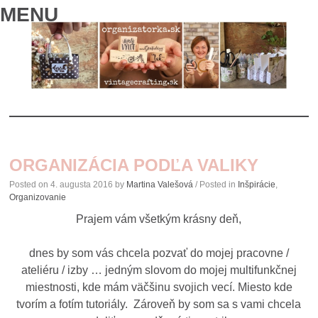
MENU
SKIP
TO
ORGANIZÁCIA PODĽA VALIKY
CONTENT
Posted on
4. augusta 2016
by
Martina Valešová
/ Posted in
Inšpirácie
,
Organizovanie
Prajem vám všetkým krásny deň,
dnes by som vás chcela pozvať do mojej pracovne /
ateliéru / izby … jedným slovom do mojej multifunkčnej
miestnosti, kde mám väčšinu svojich vecí. Miesto kde
tvorím a fotím tutoriály. Zároveň by som sa s vami chcela