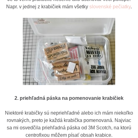
Napr. v jednej z krabičiek mám všetky
slovenské pečiatky
.
2. priehľadná páska na pomenovanie krabičiek
Niektoré krabičky sú nepriehľadné alebo ich mám niekoľko
rovnakých, preto je každá krabička pomenovaná. Najviac
sa mi osvedčila priehľadná páska od 3M Scotch, na ktorú
centrofixou môžem písať obsah krabice.