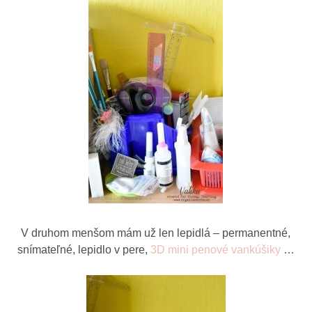
V druhom menšom mám už len lepidlá – permanentné,
snímateľné, lepidlo v pere,
3D mini penové vankúšiky
…