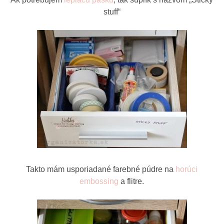
stuff“
Takto mám usporiadané farebné púdre na
horúci
embossing
a flitre.