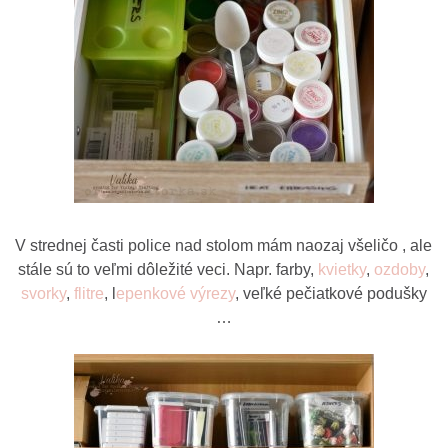
V strednej časti police nad stolom mám naozaj všeličo , ale
stále sú to veľmi dôležité veci. Napr. farby,
kvietky
,
ozdoby
,
svorky
,
flitre
, l
epenkové výrezy
, veľké pečiatkové podušky
…