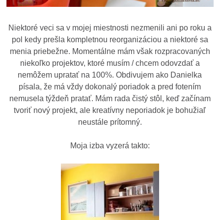
Niektoré veci sa v mojej miestnosti nezmenili ani po roku a
pol kedy prešla kompletnou reorganizáciou a niektoré sa
menia priebežne. Momentálne mám však rozpracovaných
niekoľko projektov, ktoré musím / chcem odovzdať a
nemôžem upratať na 100%. Obdivujem ako Danielka
písala, že má vždy dokonalý poriadok a pred fotením
nemusela týždeň pratať. Mám rada čistý stôl, keď začínam
tvoriť nový projekt, ale kreatívny neporiadok je bohužiaľ
neustále prítomný.
Moja izba vyzerá takto: