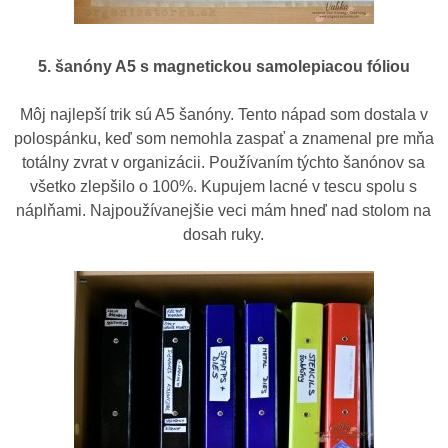
5. šanóny A5 s magnetickou samolepiacou fóliou
Môj najlepší trik sú A5 šanóny. Tento nápad som dostala v
polospánku, keď som nemohla zaspať a znamenal pre mňa
totálny zvrat v organizácii. Používaním týchto šanónov sa
všetko zlepšilo o 100%. Kupujem lacné v tescu spolu s
náplňami. Najpoužívanejšie veci mám hneď nad stolom na
dosah ruky.