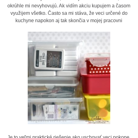
okrúhle mi nevyhovujú. Ak vidím akciu kupujem a časom
využijem všetko. Často sa mi stáva, že veci určené do
kuchyne napokon aj tak skončia v mojej pracovni
Je to veľmi praktické riešenie ako uschovať veci pokope.