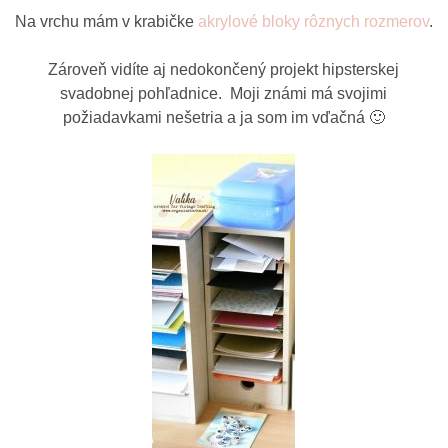
Na vrchu mám v krabičke
akrylové bloky rôznych rozmerov
.
Zároveň vidíte aj nedokončený projekt hipsterskej
svadobnej pohľadnice. Moji známi má svojimi
požiadavkami nešetria a ja som im vďačná 🙂