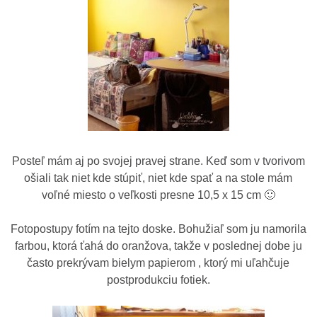
Posteľ mám aj po svojej pravej strane. Keď som v tvorivom
ošiali tak niet kde stúpiť, niet kde spať a na stole mám
voľné miesto o veľkosti presne 10,5 x 15 cm 🙂
Fotopostupy fotím na tejto doske. Bohužiaľ som ju namorila
farbou, ktorá ťahá do oranžova, takže v poslednej dobe ju
často prekrývam bielym papierom , ktorý mi uľahčuje
postprodukciu fotiek.