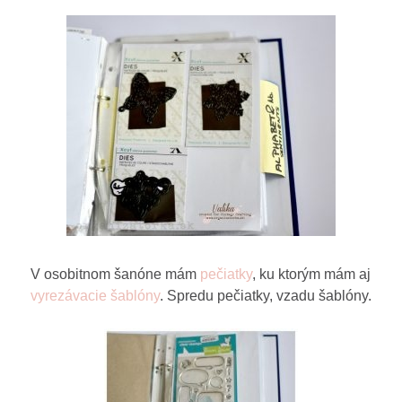
V osobitnom šanóne mám
pečiatky
, ku ktorým mám aj
vyrezávacie šablóny
. Spredu pečiatky, vzadu šablóny.