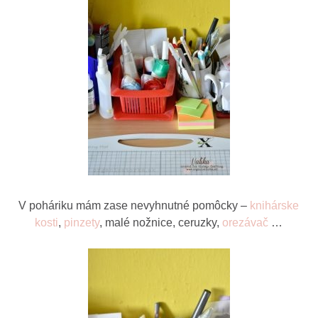
V poháriku mám zase nevyhnutné pomôcky –
knihárske
kosti
,
pinzety
, malé nožnice, ceruzky,
orezávač
…