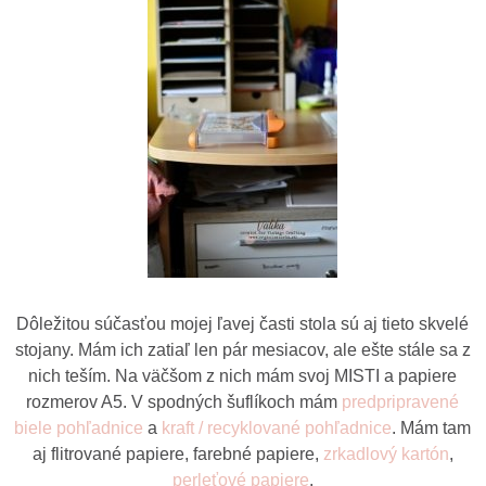
Dôležitou súčasťou mojej ľavej časti stola sú aj tieto skvelé
stojany. Mám ich zatiaľ len pár mesiacov, ale ešte stále sa z
nich teším. Na väčšom z nich mám svoj MISTI a papiere
rozmerov A5. V spodných šuflíkoch mám
predpripravené
biele pohľadnice
a
kraft / recyklované pohľadnice
. Mám tam
aj flitrované papiere, farebné papiere,
zrkadlový kartón
,
perleťové papiere
.