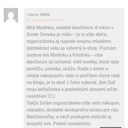
says:
Dagmar
16. apríla 2019 at 11:09
Milá Martinka, ostatné dievčence, 6 rokov v
živote človeka je málo – je to ešte dieťa,
organizátorka aj napriek svojmu mladému
(detskému) veku je výborný e-shop. Poznám
osobne len Martinku a Kristínku – obe
dievčence sú ochotné, milé tvorilky, ktoré rady
pomôžu, poradia, ukážu. Rada v tomto e-
shope nakupujem, rada si prečítam rôzne rady
na blogu, je tu dosť z čoho vyberať, (len žiaľ
moja peňaženka s poslednými slovami určite
nesúhlasí 🙂 )
Takže želám organizátorke ešte veľa nákupov,
nápadov, dostatok dostupného tovaru pre nás
škrečkovačky, a nech postupne oslávite aj
dospelý vek. Pekné narodeniny.