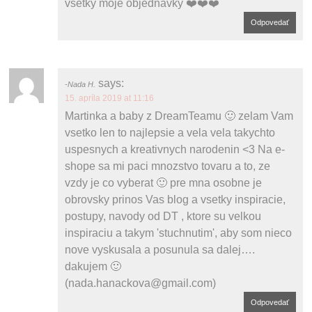
všetky moje objednávky ❤️❤️❤️
Odpovedať
says:
Nada H.
15. apríla 2019 at 11:16
Martinka a baby z DreamTeamu 🙂 zelam Vam
vsetko len to najlepsie a vela vela takychto
uspesnych a kreativnych narodenin <3 Na e-
shope sa mi paci mnozstvo tovaru a to, ze
vzdy je co vyberat 🙂 pre mna osobne je
obrovsky prinos Vas blog a vsetky inspiracie,
postupy, navody od DT , ktore su velkou
inspiraciu a takym 'stuchnutim', aby som nieco
nove vyskusala a posunula sa dalej….
dakujem 🙂
(nada.hanackova@gmail.com)
Odpovedať