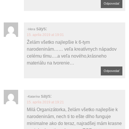
Odpovedať
says:
Viera
15. apríla 2019 at 19:01
Želám všetko najlepšie k 6-tym
narodeninám…… veľa kreatívnych nápadov
celému tímu….a veľa nového,krásneho
materiálu na tvorenie…
Odpovedať
says:
Katarína
15. apríla 2019 at 19:21
Milá Organizátorka, želám všetko najlepšie k
narodeninám, nech ti to ešte dlho funguje
minimalne ako do teraz, najradšej mám krasne