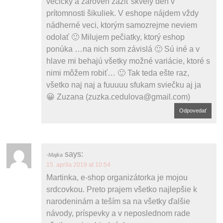
vecičky a zároveň zažiť skvelý deň v
prítomnosti šikuliek. V eshope nájdem vždy
nádherné veci, ktorým samozrejme neviem
odolať 🙂 Milujem pečiatky, ktorý eshop
ponúka …na nich som závislá 🙂 Sú iné a v
hlave mi behajú všetky možné variácie, ktoré s
nimi môžem robiť… 🙂 Tak teda ešte raz,
všetko naj naj a fuuuuu sfukam sviečku aj ja
😀 Zuzana (zuzka.cedulova@gmail.com)
Odpovedať
says:
Majka
15. apríla 2019 at 10:54
Martinka, e-shop organizátorka je mojou
srdcovkou. Preto prajem všetko najlepšie k
narodeninám a teším sa na všetky ďalšie
návody, príspevky a v neposlednom rade