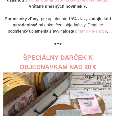
úžasnou
15% narodeninovou zľavou na celý nákup.
Vrátane dnešných noviniek ♥.
Podmienky zľavy:
pre uplatnenie 15% zľavy
zadajte kód
narodeniny6
pri dokončení objednávky. Detailné
podmienky uplatnenia zľavy nájdete
priamo v e-shope
.
♥♥♥
ŠPECIÁLNY DARČEK K
OBJEDNÁVKAM NAD 20 €