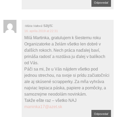
Odpovedať
says:
Mária Vallová
16. apríla 2019 at 22:31
Milá Martinka, gratulujem k šiestemu roku
Organizatorke a želám všetko len dobré v
ďalších rokoch. Nech práca naďalej baví,
prináša radosť a rozdáva ju ďalej v balíkoch
od Vás.
Páči sa mi, že u Vás nájdem všetko pod
jednou strechou, na svoje si prídu začiatočníci
ale aj skúsené scrapperky. Za mňa vyhráva
najviac lepiaca páska, papiere a pomôcky, a
samozrejme neodolám novinkám.
Takže ešte raz – všetko NAJ
maninka17@azet.sk
Odpovedať