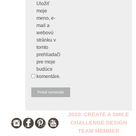
Uložiť
moje
meno, e-
mail a
webovú
stránku v
tomto
prehliadači
pre moje
budúce
komentáre.
2020: CREATE A SMILE
CHALLENGE DESIGN
TEAM MEMBER