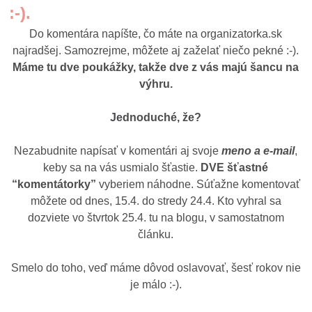
:-).
Do komentára napíšte, čo máte na organizatorka.sk
najradšej. Samozrejme, môžete aj zaželať niečo pekné :-).
Máme tu dve poukážky, takže dve z vás majú šancu na
výhru.
Jednoduché, že?
Nezabudnite napísať v komentári aj svoje
meno a e-mail
,
keby sa na vás usmialo šťastie.
DVE šťastné
“komentátorky”
vyberiem náhodne. Súťažne komentovať
môžete od dnes, 15.4. do stredy 24.4. Kto vyhral sa
dozviete vo štvrtok 25.4. tu na blogu, v samostatnom
článku.
Smelo do toho, veď máme dôvod oslavovať, šesť rokov nie
je málo :-).