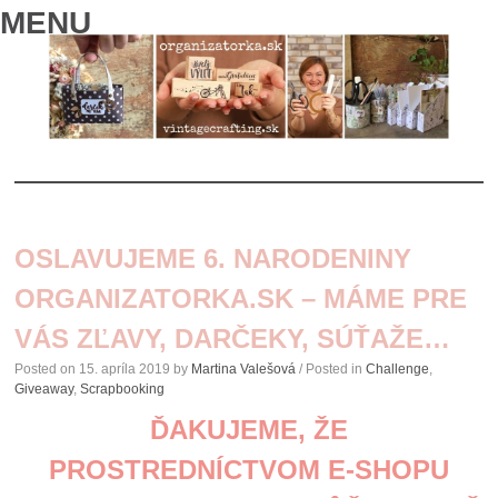
MENU
SKIP
TO
OSLAVUJEME 6. NARODENINY
CONTENT
ORGANIZATORKA.SK – MÁME PRE
VÁS ZĽAVY, DARČEKY, SÚŤAŽE…
Posted on
15. apríla 2019
by
Martina Valešová
/ Posted in
Challenge
,
Giveaway
,
Scrapbooking
ĎAKUJEME, ŽE
PROSTREDNÍCTVOM E-SHOPU