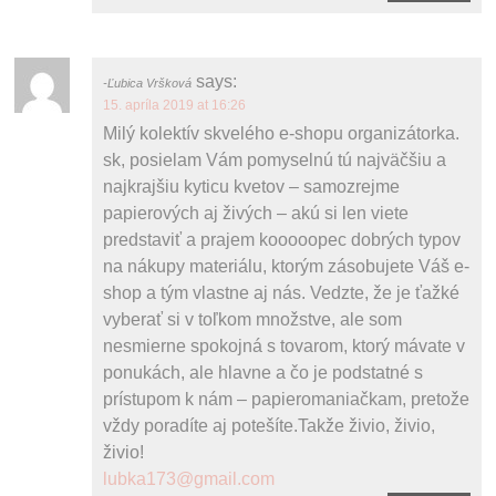
says:
Ľubica Vršková
15. apríla 2019 at 16:26
Milý kolektív skvelého e-shopu organizátorka.
sk, posielam Vám pomyselnú tú najväčšiu a
najkrajšiu kyticu kvetov – samozrejme
papierových aj živých – akú si len viete
predstaviť a prajem kooooopec dobrých typov
na nákupy materiálu, ktorým zásobujete Váš e-
shop a tým vlastne aj nás. Vedzte, že je ťažké
vyberať si v toľkom množstve, ale som
nesmierne spokojná s tovarom, ktorý mávate v
ponukách, ale hlavne a čo je podstatné s
prístupom k nám – papieromaniačkam, pretože
vždy poradíte aj potešíte.Takže živio, živio,
živio!
lubka173@gmail.com