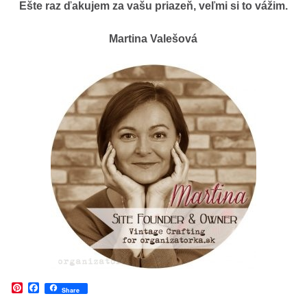
Ešte raz ďakujem za vašu priazeň, veľmi si to vážim.
Martina Valešová
Pinterest
Facebook
Share