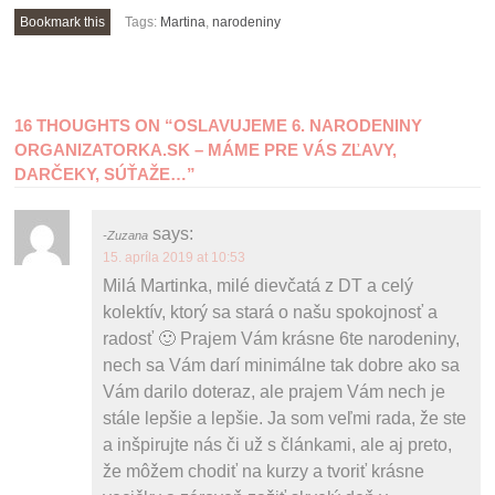
Bookmark this
Tags:
Martina
,
narodeniny
POST
16 THOUGHTS ON “
OSLAVUJEME 6. NARODENINY
NAVIGATION
ORGANIZATORKA.SK – MÁME PRE VÁS ZĽAVY,
DARČEKY, SÚŤAŽE…
”
says:
Zuzana
15. apríla 2019 at 10:53
Milá Martinka, milé dievčatá z DT a celý
kolektív, ktorý sa stará o našu spokojnosť a
radosť 🙂 Prajem Vám krásne 6te narodeniny,
nech sa Vám darí minimálne tak dobre ako sa
Vám darilo doteraz, ale prajem Vám nech je
stále lepšie a lepšie. Ja som veľmi rada, že ste
a inšpirujte nás či už s článkami, ale aj preto,
že môžem chodiť na kurzy a tvoriť krásne