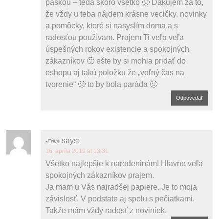
páskou – teda skoro všetko 🙂 Ďakujem za to,
že vždy u teba nájdem krásne vecičky, novinky
a pomôcky, ktoré si nasyslím doma a s
radosťou používam. Prajem Ti veľa veľa
úspešných rokov existencie a spokojných
zákazníkov 🙂 ešte by si mohla pridať do
eshopu aj takú položku že „voľný čas na
tvorenie“ 🙂 to by bola paráda 🙂
Odpovedať
says:
Erika
16. apríla 2019 at 13:31
Všetko najlepšie k narodeninám! Hlavne veľa
spokojných zákazníkov prajem.
Ja mam u Vás najradšej papiere. Je to moja
závislosť. V podstate aj spolu s pečiatkami.
Takže mám vždy radosť z noviniek.