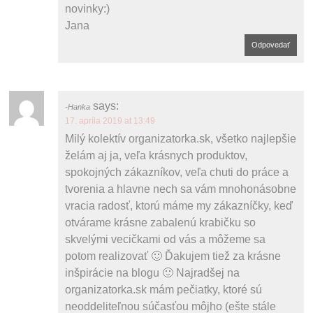
novinky:)
Jana
Odpovedať
says:
Hanka
17. apríla 2019 at 13:49
Milý kolektív organizatorka.sk, všetko najlepšie
želám aj ja, veľa krásnych produktov,
spokojných zákazníkov, veľa chuti do práce a
tvorenia a hlavne nech sa vám mnohonásobne
vracia radosť, ktorú máme my zákazníčky, keď
otvárame krásne zabalenú krabičku so
skvelými vecičkami od vás a môžeme sa
potom realizovať 🙂 Ďakujem tiež za krásne
inšpirácie na blogu 🙂 Najradšej na
organizatorka.sk mám pečiatky, ktoré sú
neoddeliteľnou súčasťou môjho (ešte stále