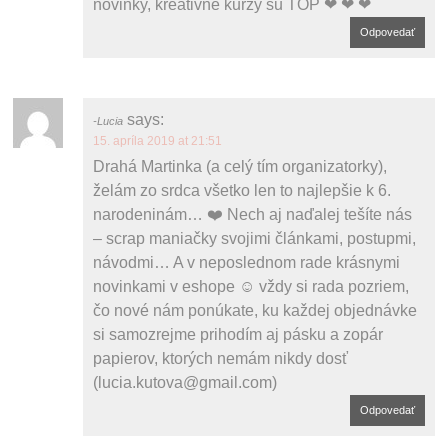
novinky, kreativne kurzy su TOP ❤ ❤ ❤
Odpovedať
says:
Lucia
15. apríla 2019 at 21:51
Drahá Martinka (a celý tím organizatorky),
želám zo srdca všetko len to najlepšie k 6.
narodeninám… ❤️ Nech aj naďalej tešíte nás
– scrap maniačky svojimi článkami, postupmi,
návodmi… A v neposlednom rade krásnymi
novinkami v eshope ☺️ vždy si rada pozriem,
čo nové nám ponúkate, ku každej objednávke
si samozrejme prihodím aj pásku a zopár
papierov, ktorých nemám nikdy dosť
(lucia.kutova@gmail.com)
Odpovedať