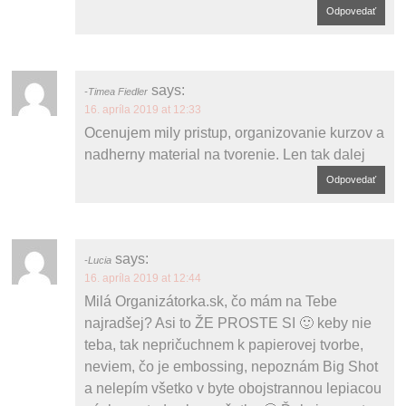
Odpovedať
says:
Timea Fiedler
16. apríla 2019 at 12:33
Ocenujem mily pristup, organizovanie kurzov a
nadherny material na tvorenie. Len tak dalej
Odpovedať
says:
Lucia
16. apríla 2019 at 12:44
Milá Organizátorka.sk, čo mám na Tebe
najradšej? Asi to ŽE PROSTE SI 🙂 keby nie
teba, tak nepričuchnem k papierovej tvorbe,
neviem, čo je embossing, nepoznám Big Shot
a nelepím všetko v byte obojstrannou lepiacou