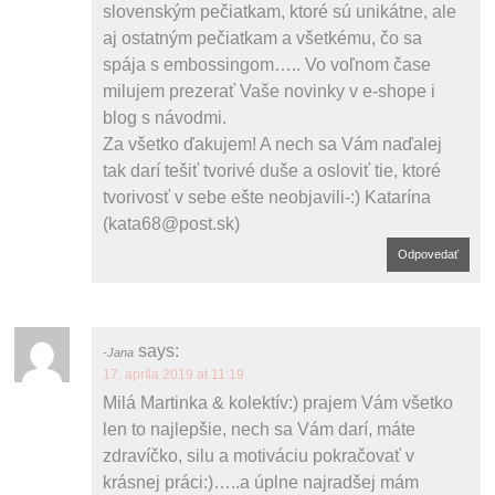
slovenským pečiatkam, ktoré sú unikátne, ale
aj ostatným pečiatkam a všetkému, čo sa
spája s embossingom….. Vo voľnom čase
milujem prezerať Vaše novinky v e-shope i
blog s návodmi.
Za všetko ďakujem! A nech sa Vám naďalej
tak darí tešiť tvorivé duše a osloviť tie, ktoré
tvorivosť v sebe ešte neobjavili-:) Katarína
(kata68@post.sk)
Odpovedať
says:
Jana
17. apríla 2019 at 11:19
Milá Martinka & kolektív:) prajem Vám všetko
len to najlepšie, nech sa Vám darí, máte
zdravíčko, silu a motiváciu pokračovať v
krásnej práci:)…..a úplne najradšej mám