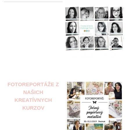
FOTOREPORTÁŽE Z
NAŠICH
KREATÍVNYCH
KURZOV