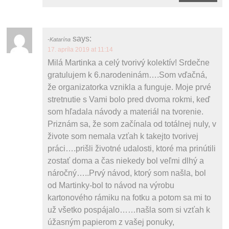
says:
Katarína
17. apríla 2019 at 11:14
Milá Martinka a celý tvorivý kolektív! Srdečne
gratulujem k 6.narodeninám….Som vďačná,
že organizatorka vznikla a funguje. Moje prvé
stretnutie s Vami bolo pred dvoma rokmi, keď
som hľadala návody a materiál na tvorenie.
Priznám sa, že som začínala od totálnej nuly, v
živote som nemala vzťah k takejto tvorivej
práci….prišli životné udalosti, ktoré ma prinútili
zostať doma a čas niekedy bol veľmi dlhý a
náročný…..Prvý návod, ktorý som našla, bol
od Martinky-bol to návod na výrobu
kartonového rámiku na fotku a potom sa mi to
už všetko pospájalo……našla som si vzťah k
úžasným papierom z vašej ponuky,