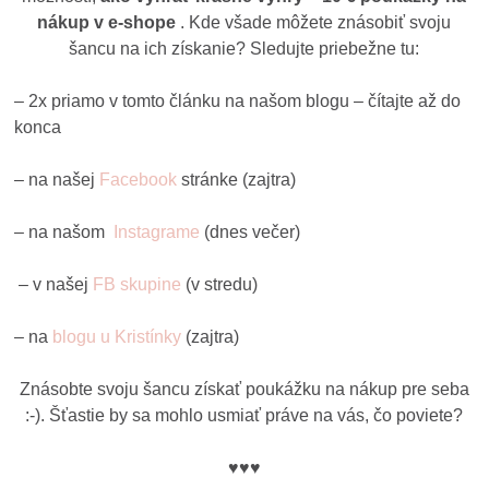
nákup v e-shope
. Kde všade môžete znásobiť svoju
šancu na ich získanie? Sledujte priebežne tu:
– 2x priamo v tomto článku na našom blogu – čítajte až do
konca
– na našej
Facebook
stránke (zajtra)
– na našom
Instagrame
(dnes večer)
– v našej
FB skupine
(v stredu)
– na
blogu u Kristínky
(zajtra)
Znásobte svoju šancu získať poukážku na nákup pre seba
:-). Šťastie by sa mohlo usmiať práve na vás, čo poviete?
♥♥♥