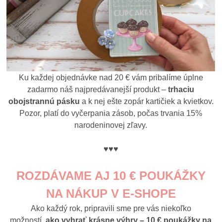
Ku každej objednávke nad 20 € vám pribalíme úplne
zadarmo náš najpredávanejší produkt –
trhaciu
obojstrannú pásku
a k nej ešte zopár kartičiek a kvietkov.
Pozor, platí do vyčerpania zásob, počas trvania 15%
narodeninovej zľavy.
♥♥♥
ROZDÁVAME AJ 10 € POUKÁŽKY
NA NÁKUP V E-SHOPE
Ako každý rok, pripravili sme pre vás niekoľko
možností,
ako vyhrať krásne výhry – 10 € poukážky na