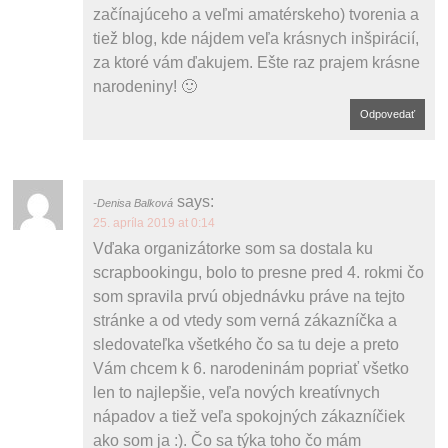
začínajúceho a veľmi amatérskeho) tvorenia a
tiež blog, kde nájdem veľa krásnych inšpirácií,
za ktoré vám ďakujem. Ešte raz prajem krásne
narodeniny! 🙂
Odpovedať
says:
Denisa Balková
25. apríla 2019 at 0:14
Vďaka organizátorke som sa dostala ku
scrapbookingu, bolo to presne pred 4. rokmi čo
som spravila prvú objednávku práve na tejto
stránke a od vtedy som verná zákazníčka a
sledovateľka všetkého čo sa tu deje a preto
Vám chcem k 6. narodeninám popriať všetko
len to najlepšie, veľa nových kreatívnych
nápadov a tiež veľa spokojných zákazníčiek
ako som ja :). Čo sa týka toho čo mám