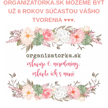
ORGANIZATORKA.SK MÔŽEME BYŤ
UŽ 6 ROKOV SÚČASŤOU VÁŠHO
TVORENIA ♥♥♥.