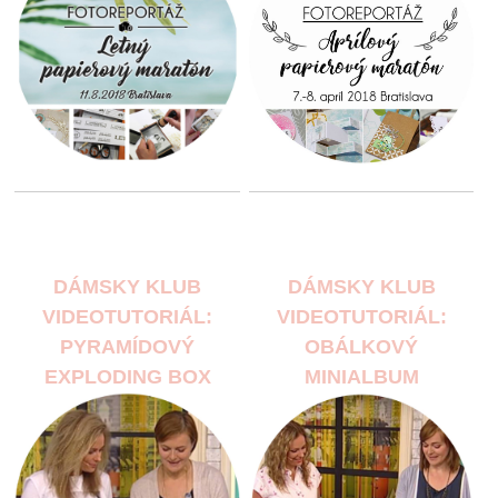
DÁMSKY KLUB
DÁMSKY KLUB
VIDEOTUTORIÁL:
VIDEOTUTORIÁL:
PYRAMÍDOVÝ
OBÁLKOVÝ
EXPLODING BOX
MINIALBUM