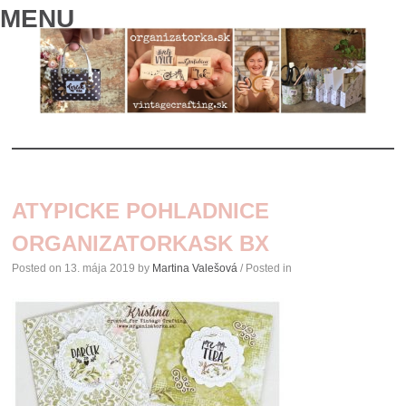
MENU
SKIP
TO
ATYPICKE POHLADNICE
CONTENT
ORGANIZATORKASK BX
Posted on
13. mája 2019
by
Martina Valešová
/ Posted in