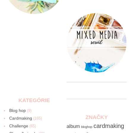
KATEGÓRIE
Blog hop
(9)
ZNAČKY
Cardmaking
(165)
cardmaking
Challenge
album
(65)
bloghop