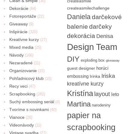
Clean & simple
(30)
createasmile
createasmilechallenge
Dekorácie
(64)
Daniela
darčekové
Fotoreportáže
(22)
Giveaway
(9)
balenie
darčeky
Inšpirácie
(320)
dekorácia
Denisa
Kreatívne kurzy
(27)
Design Team
Mixed media
(25)
Návody
(166)
DIY
exploding box
giveaway
Nezaradené
(11)
horúci
guest designer
Organizovanie
(15)
Iriska
embossing
Irinka
Pohľadnicový klub
(10)
kreatívne kurzy
Recy veci
(47)
Kristína
layout
Scrapbooking
(282)
leto
Suchý embossing seriál
(4)
Martina
narodeniny
Tvoríme s novinkami
(40)
papier na
Vianoce
(26)
Videonávody
scrapbooking
(11)
Vintage svadba
(27)