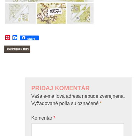
Pinterest
Facebook
Share
Bookmark this
POST
NAVIGATION
PRIDAJ KOMENTÁR
Vaša e-mailová adresa nebude zverejnená.
Vyžadované polia sú označené
*
Komentár
*