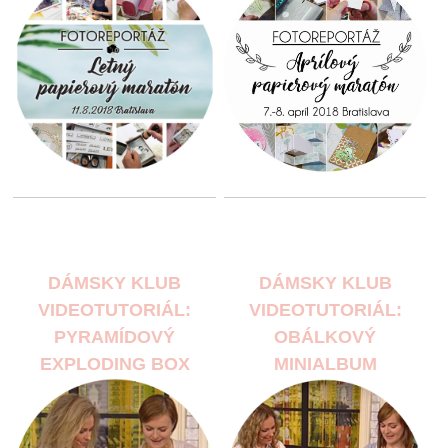
DÁMSKY KLUB
DÁMSKY KLUB
VIDEOTUTORIÁL:
VIDEOTUTORIÁL:
PYRAMÍDOVÝ
OBÁLKOVÝ
EXPLODING BOX
MINIALBUM