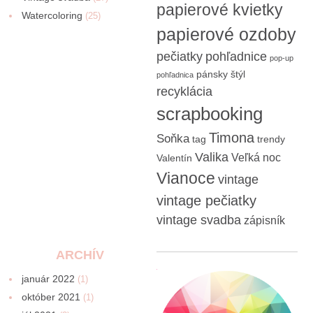
papierové kvietky
Watercoloring
(25)
papierové ozdoby
pečiatky
pohľadnice
pop-up
pánsky štýl
pohľadnica
recyklácia
scrapbooking
Timona
Soňka
tag
trendy
Valika
Veľká noc
Valentín
Vianoce
vintage
vintage pečiatky
vintage svadba
zápisník
ARCHÍV
január 2022
(1)
október 2021
(1)