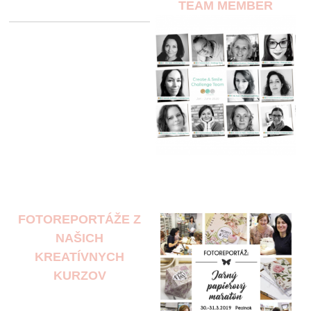
TEAM MEMBER
FOTOREPORTÁŽE Z
NAŠICH
KREATÍVNYCH
KURZOV