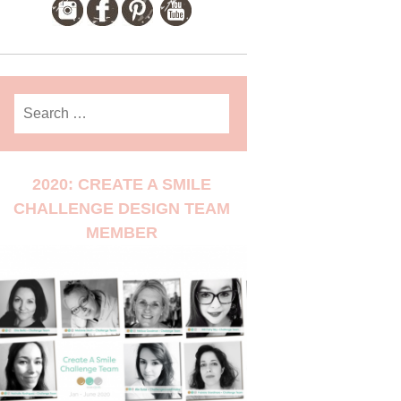
Search
for:
2020: CREATE A SMILE
CHALLENGE DESIGN TEAM
MEMBER