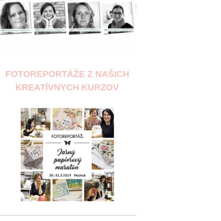
FOTOREPORTÁŽE Z NAŠICH
KREATÍVNYCH KURZOV