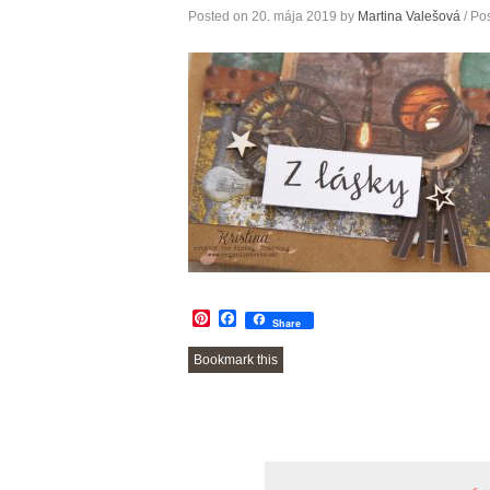
Posted on
20. mája 2019
by
Martina Valešová
/ Po
Pinterest
Facebook
Share
Bookmark this
POST
NAVIGATION