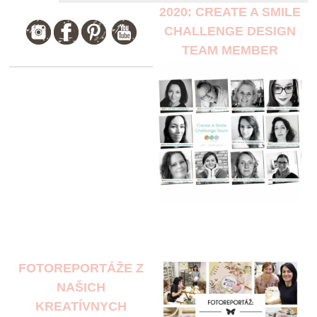
2020: CREATE A SMILE
CHALLENGE DESIGN
TEAM MEMBER
FOTOREPORTÁŽE Z
NAŠICH
KREATÍVNYCH