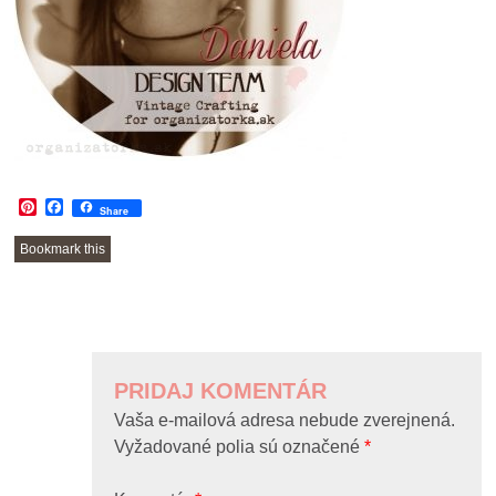
Pinterest
Facebook
Share
Bookmark this
POST
NAVIGATION
PRIDAJ KOMENTÁR
Vaša e-mailová adresa nebude zverejnená.
Vyžadované polia sú označené
*