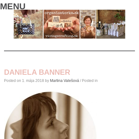
MENU
SKIP
TO
DANIELA BANNER
CONTENT
Posted on
1. mája 2018
by
Martina Valešová
/ Posted in