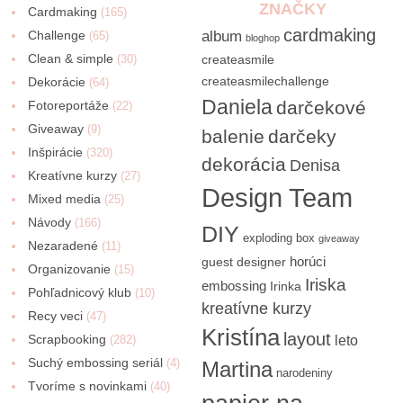
ZNAČKY
Cardmaking
(165)
cardmaking
Challenge
album
(65)
bloghop
Clean & simple
(30)
createasmile
createasmilechallenge
Dekorácie
(64)
Daniela
darčekové
Fotoreportáže
(22)
Giveaway
(9)
balenie
darčeky
Inšpirácie
(320)
dekorácia
Denisa
Kreatívne kurzy
(27)
Design Team
Mixed media
(25)
Návody
(166)
DIY
exploding box
giveaway
Nezaradené
(11)
horúci
guest designer
Organizovanie
(15)
Iriska
embossing
Irinka
Pohľadnicový klub
(10)
kreatívne kurzy
Recy veci
(47)
Kristína
layout
Scrapbooking
(282)
leto
Suchý embossing seriál
(4)
Martina
narodeniny
Tvoríme s novinkami
(40)