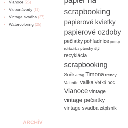
papier na
Vianoce
(26)
Videonávody
scrapbooking
(11)
Vintage svadba
(27)
papierové kvietky
Watercoloring
(25)
papierové ozdoby
pečiatky
pohľadnice
pop-up
pánsky štýl
pohľadnica
recyklácia
scrapbooking
Timona
Soňka
tag
trendy
Valika
Veľká noc
Valentín
Vianoce
vintage
vintage pečiatky
vintage svadba
zápisník
ARCHÍV