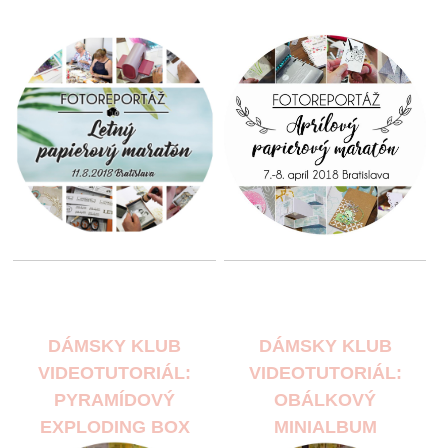
DÁMSKY KLUB
DÁMSKY KLUB
VIDEOTUTORIÁL:
VIDEOTUTORIÁL:
PYRAMÍDOVÝ
OBÁLKOVÝ
EXPLODING BOX
MINIALBUM