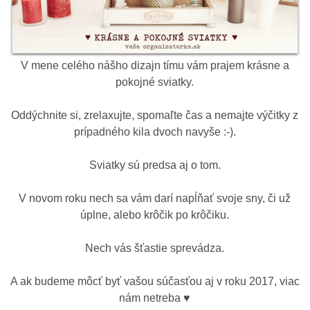
V mene celého nášho dizajn tímu vám prajem krásne a
pokojné sviatky.
Oddýchnite si, zrelaxujte, spomaľte čas a nemajte výčitky z
prípadného kila dvoch navyše :-).
Sviatky sú predsa aj o tom.
V novom roku nech sa vám darí napĺňať svoje sny, či už
úplne, alebo krôčik po krôčiku.
Nech vás šťastie sprevádza.
A ak budeme môcť byť vašou súčasťou aj v roku 2017, viac
nám netreba ♥