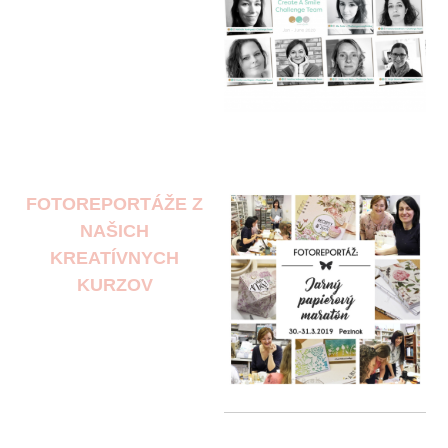
FOTOREPORTÁŽE Z
NAŠICH
KREATÍVNYCH
KURZOV