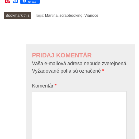
Pinterest
Facebook
Share
Bookmark this
Tags:
Martina
,
scrapbooking
,
Vianoce
POST
NAVIGATION
PRIDAJ KOMENTÁR
Vaša e-mailová adresa nebude zverejnená.
Vyžadované polia sú označené
*
Komentár
*