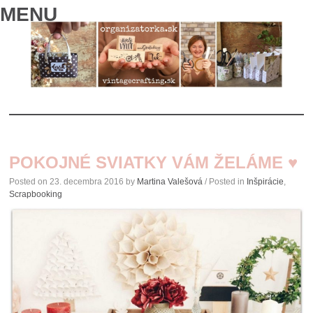
MENU
SKIP
TO
POKOJNÉ SVIATKY VÁM ŽELÁME ♥
CONTENT
Posted on
23. decembra 2016
by
Martina Valešová
/ Posted in
Inšpirácie
,
Scrapbooking