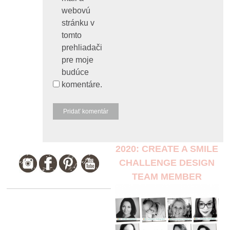
webovú
stránku v
tomto
prehliadači
pre moje
budúce
komentáre.
2020: CREATE A SMILE
CHALLENGE DESIGN
TEAM MEMBER