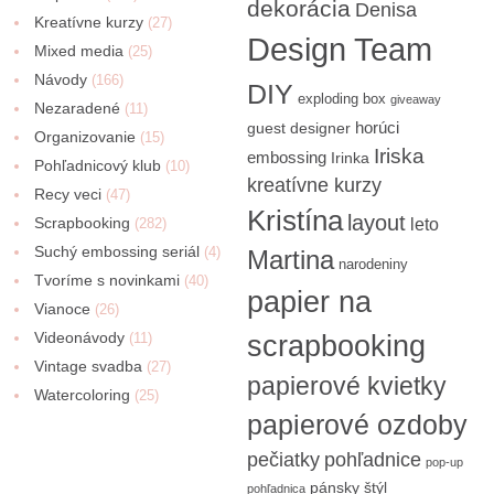
dekorácia
Denisa
Kreatívne kurzy
(27)
Design Team
Mixed media
(25)
Návody
(166)
DIY
exploding box
giveaway
Nezaradené
(11)
horúci
guest designer
Organizovanie
(15)
Iriska
embossing
Irinka
Pohľadnicový klub
(10)
kreatívne kurzy
Recy veci
(47)
Kristína
layout
Scrapbooking
(282)
leto
Suchý embossing seriál
(4)
Martina
narodeniny
Tvoríme s novinkami
(40)
papier na
Vianoce
(26)
Videonávody
scrapbooking
(11)
Vintage svadba
(27)
papierové kvietky
Watercoloring
(25)
papierové ozdoby
pečiatky
pohľadnice
pop-up
pánsky štýl
pohľadnica