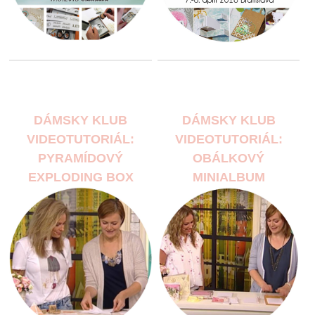
DÁMSKY KLUB
DÁMSKY KLUB
VIDEOTUTORIÁL:
VIDEOTUTORIÁL:
PYRAMÍDOVÝ
OBÁLKOVÝ
EXPLODING BOX
MINIALBUM