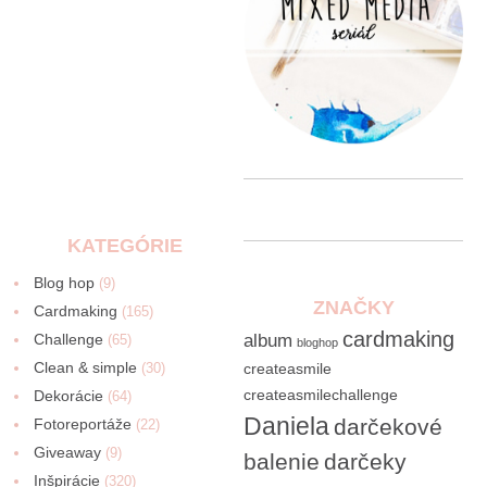
KATEGÓRIE
Blog hop
(9)
ZNAČKY
Cardmaking
(165)
cardmaking
Challenge
album
(65)
bloghop
Clean & simple
(30)
createasmile
createasmilechallenge
Dekorácie
(64)
Daniela
darčekové
Fotoreportáže
(22)
Giveaway
(9)
balenie
darčeky
Inšpirácie
(320)