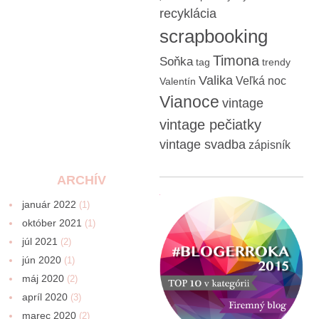
recyklácia
scrapbooking
Timona
Soňka
tag
trendy
Valika
Veľká noc
Valentín
Vianoce
vintage
vintage pečiatky
vintage svadba
zápisník
ARCHÍV
január 2022
(1)
október 2021
(1)
júl 2021
(2)
jún 2020
(1)
máj 2020
(2)
apríl 2020
(3)
marec 2020
(2)