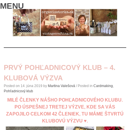
MENU
SKIP
TO
PRVÝ POHĽADNICOVÝ KLUB – 4.
CONTENT
KLUBOVÁ VÝZVA
Posted on
14. júna 2019
by
Martina Valešová
/ Posted in
Cardmaking
,
Pohľadnicový klub
MILÉ ČLENKY NÁŠHO
POHĽADNICOVÉHO KLUBU
.
PO ÚSPEŠNEJ TRETEJ VÝZVE, KDE SA VÁS
ZAPOJILO CELKOM 42 ČLENIEK, TU MÁME ŠTVRTÚ
KLUBOVÚ VÝZVU
♥.