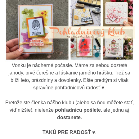
Vonku je nádherné počasie. Máme za sebou dozreté
jahody, prvé čerešne a lúskanie jarného hrášku. Tiež sa
blíži leto, prázdniny a dovolenky. Ešte predtým si však
spravíme pohľadnicovú radosť ♥.
Pretože ste členka nášho klubu (alebo sa ňou môžete stať,
viď nižšie), nielenže
pohľadnicu pošlete
, ale jednu aj
dostanete.
TAKÚ PRE RADOSŤ ♥
.