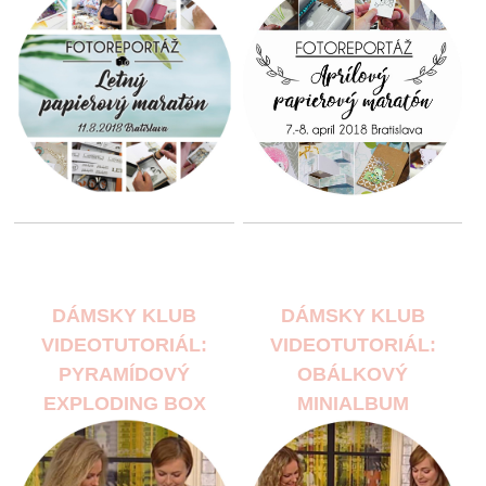
DÁMSKY KLUB
DÁMSKY KLUB
VIDEOTUTORIÁL:
VIDEOTUTORIÁL:
PYRAMÍDOVÝ
OBÁLKOVÝ
EXPLODING BOX
MINIALBUM