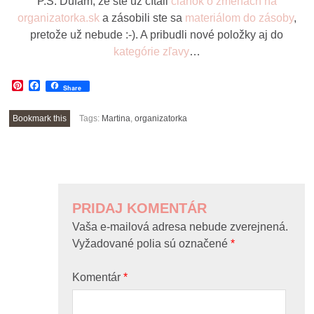
P.S. Dúfam, že ste už čítali
článok o zmenách na
organizatorka.sk
a zásobili ste sa
materiálom do zásoby
,
pretože už nebude :-). A pribudli nové položky aj do
kategórie zľavy
…
Pinterest
Facebook
Share
Bookmark this
Tags:
Martina
,
organizatorka
POST
NAVIGATION
PRIDAJ KOMENTÁR
Vaša e-mailová adresa nebude zverejnená.
Vyžadované polia sú označené
*
Komentár
*