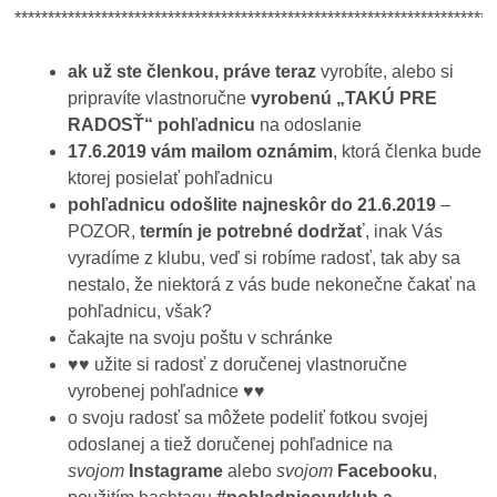
************************************************************************
ak už ste členkou, práve teraz
vyrobíte, alebo si
pripravíte vlastnoručne
vyrobenú „TAKÚ PRE
RADOSŤ“ pohľadnicu
na odoslanie
17.6.2019 vám mailom oznámim
, ktorá členka bude
ktorej posielať pohľadnicu
pohľadnicu odošlite najneskôr do 21.6.2019
–
POZOR,
termín je potrebné dodržať
, inak Vás
vyradíme z klubu, veď si robíme radosť, tak aby sa
nestalo, že niektorá z vás bude nekonečne čakať na
pohľadnicu, však?
čakajte na svoju poštu v schránke
♥♥ užite si radosť z doručenej vlastnoručne
vyrobenej pohľadnice ♥♥
o svoju radosť sa môžete podeliť fotkou svojej
odoslanej a tiež doručenej pohľadnice na
svojom
Instagrame
alebo
svojom
Facebooku
,