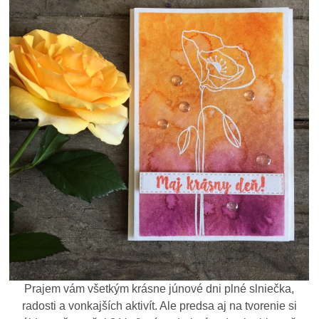
Prajem vám všetkým krásne júnové dni plné slniečka,
radosti a vonkajších aktivít. Ale predsa aj na tvorenie si