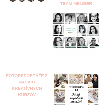
TEAM MEMBER
FOTOREPORTÁŽE Z
NAŠICH
KREATÍVNYCH
KURZOV