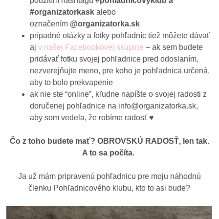
použitím hashtagu
#pohladnicovyklub a
#organizatorkask
alebo
označením
@organizatorka.sk
prípadné otázky a fotky pohľadníc tiež môžete dávať
aj
v našej Facebookovej skupine
– ak sem budete
pridávať fotku svojej pohľadnice pred odoslaním,
nezverejňujte meno, pre koho je pohľadnica určená,
aby to bolo prekvapenie
ak nie ste “online”, kľudne napíšte o svojej radosti z
doručenej pohľadnice na info@organizatorka.sk,
aby som vedela, že robíme radosť ♥
Čo z toho budete mať? OBROVSKÚ RADOSŤ, len tak.
A to sa počíta.
Ja už mám pripravenú pohľadnicu pre moju náhodnú
členku Pohľadnicového klubu, kto to asi bude?