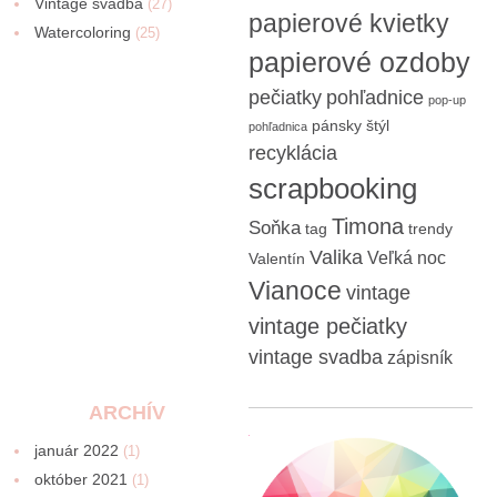
Vintage svadba
(27)
papierové kvietky
Watercoloring
(25)
papierové ozdoby
pečiatky
pohľadnice
pop-up
pánsky štýl
pohľadnica
recyklácia
scrapbooking
Timona
Soňka
tag
trendy
Valika
Veľká noc
Valentín
Vianoce
vintage
vintage pečiatky
vintage svadba
zápisník
ARCHÍV
január 2022
(1)
október 2021
(1)