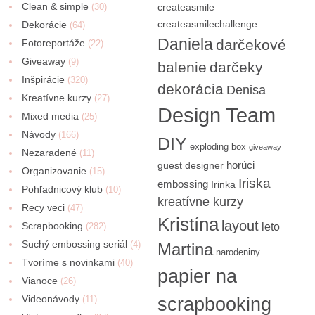
Clean & simple
(30)
createasmile
createasmilechallenge
Dekorácie
(64)
Daniela
darčekové
Fotoreportáže
(22)
Giveaway
(9)
balenie
darčeky
Inšpirácie
(320)
dekorácia
Denisa
Kreatívne kurzy
(27)
Design Team
Mixed media
(25)
Návody
(166)
DIY
exploding box
giveaway
Nezaradené
(11)
horúci
guest designer
Organizovanie
(15)
Iriska
embossing
Irinka
Pohľadnicový klub
(10)
kreatívne kurzy
Recy veci
(47)
Kristína
layout
Scrapbooking
(282)
leto
Suchý embossing seriál
(4)
Martina
narodeniny
Tvoríme s novinkami
(40)
papier na
Vianoce
(26)
Videonávody
scrapbooking
(11)