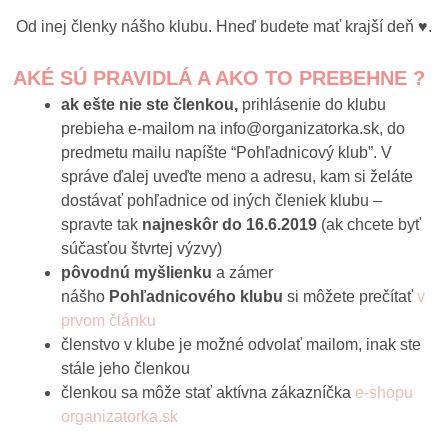
Od inej členky nášho klubu. Hneď budete mať krajší deň ♥.
AKÉ SÚ PRAVIDLÁ A AKO TO PREBEHNE ?
ak ešte nie ste členkou,
prihlásenie do klubu
prebieha e-mailom na info@organizatorka.sk, do
predmetu mailu napíšte “Pohľadnicový klub”. V
správe ďalej uveďte meno a adresu, kam si želáte
dostávať pohľadnice od iných členiek klubu –
spravte tak
najneskôr do 16.6.2019
(ak chcete byť
súčasťou štvrtej výzvy)
pôvodnú myšlienku
a zámer
nášho
Pohľadnicového klubu
si môžete prečítať
v
prvom článku
členstvo v klube je možné odvolať mailom, inak ste
stále jeho členkou
členkou sa môže stať aktívna zákazníčka
e-shopu
organizatorka.sk