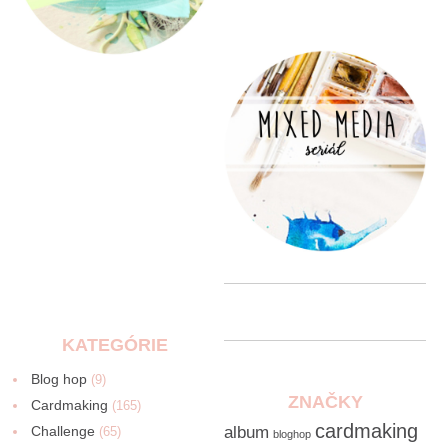
KATEGÓRIE
Blog hop
(9)
ZNAČKY
Cardmaking
(165)
cardmaking
Challenge
album
(65)
bloghop