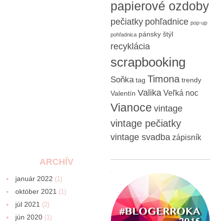
papierové ozdoby
pečiatky
pohľadnice
pop-up
pánsky štýl
pohľadnica
recyklácia
scrapbooking
Timona
Soňka
tag
trendy
Valika
Veľká noc
Valentín
Vianoce
vintage
vintage pečiatky
vintage svadba
zápisník
ARCHÍV
január 2022
(1)
október 2021
(1)
júl 2021
(2)
jún 2020
(1)