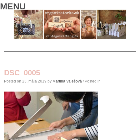
MENU
SKIP
TO
DSC_0005
CONTENT
Posted on
23. mája 2019
by
Martina Valešová
/ Posted in