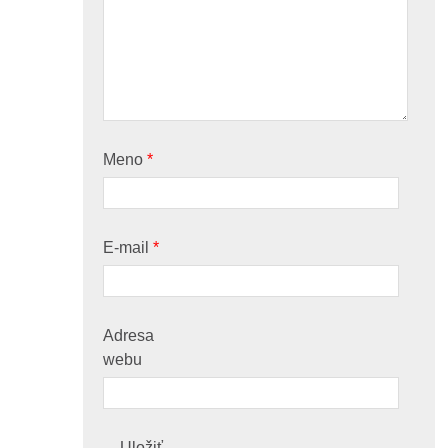
Meno
*
E-mail
*
Adresa
webu
Uložiť