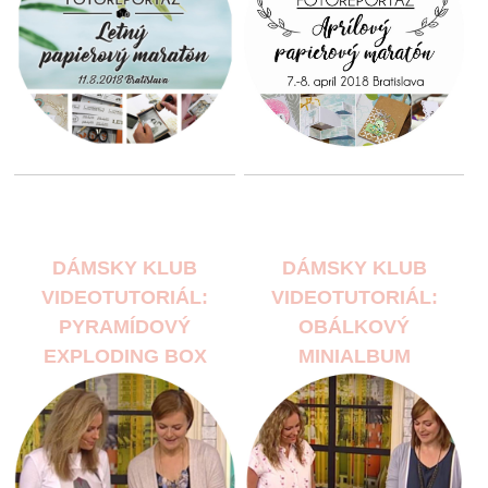
DÁMSKY KLUB
DÁMSKY KLUB
VIDEOTUTORIÁL:
VIDEOTUTORIÁL:
PYRAMÍDOVÝ
OBÁLKOVÝ
EXPLODING BOX
MINIALBUM