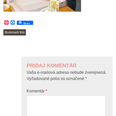
Pinterest
Facebook
Share
Bookmark this
POST
NAVIGATION
PRIDAJ KOMENTÁR
Vaša e-mailová adresa nebude zverejnená.
Vyžadované polia sú označené
*
Komentár
*