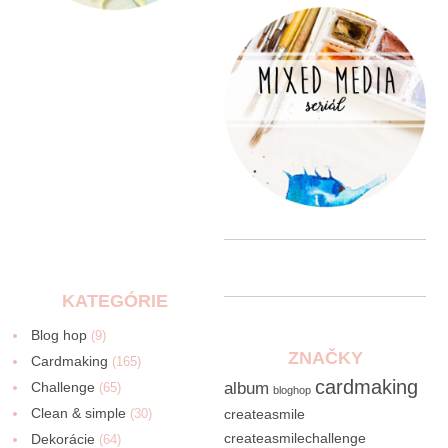
KATEGÓRIE
Blog hop
(9)
ZNAČKY
Cardmaking
(165)
cardmaking
Challenge
album
(65)
bloghop
Clean & simple
(30)
createasmile
createasmilechallenge
Dekorácie
(64)