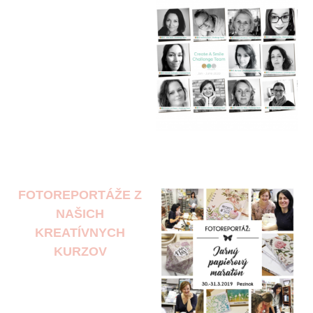
FOTOREPORTÁŽE Z
NAŠICH
KREATÍVNYCH
KURZOV