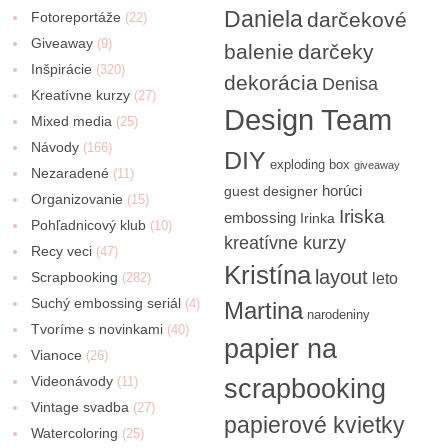
Daniela
darčekové
Fotoreportáže
(22)
Giveaway
(9)
balenie
darčeky
Inšpirácie
(320)
dekorácia
Denisa
Kreatívne kurzy
(27)
Design Team
Mixed media
(25)
Návody
(166)
DIY
exploding box
giveaway
Nezaradené
(11)
horúci
guest designer
Organizovanie
(15)
Iriska
embossing
Irinka
Pohľadnicový klub
(10)
kreatívne kurzy
Recy veci
(47)
Kristína
layout
Scrapbooking
(282)
leto
Suchý embossing seriál
(4)
Martina
narodeniny
Tvoríme s novinkami
(40)
papier na
Vianoce
(26)
Videonávody
scrapbooking
(11)
Vintage svadba
(27)
papierové kvietky
Watercoloring
(25)