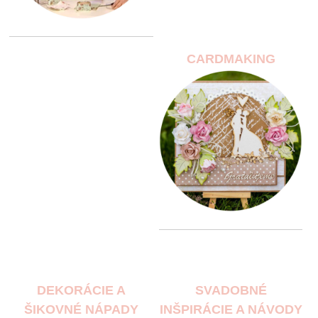
CARDMAKING
DEKORÁCIE A
SVADOBNÉ
ŠIKOVNÉ NÁPADY
INŠPIRÁCIE A NÁVODY