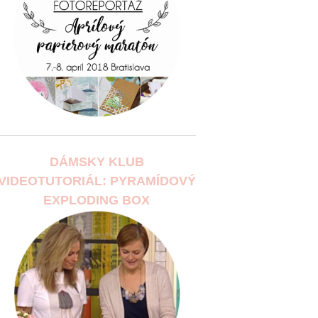
DÁMSKY KLUB
VIDEOTUTORIÁL: PYRAMÍDOVÝ
EXPLODING BOX