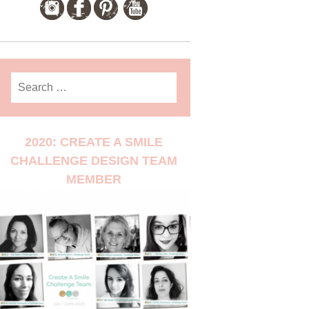
Search
for:
2020: CREATE A SMILE
CHALLENGE DESIGN TEAM
MEMBER