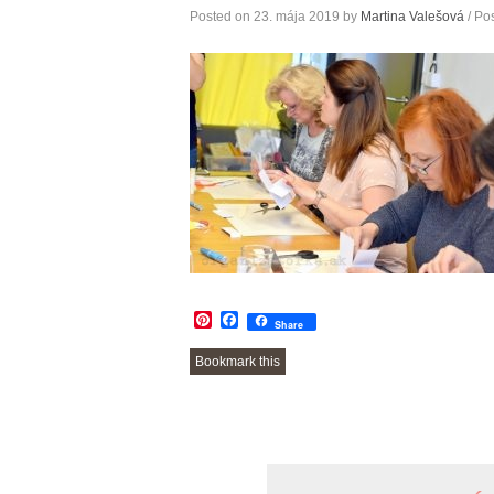
Posted on
23. mája 2019
by
Martina Valešová
/ Po
Pinterest
Facebook
Share
Bookmark this
POST
NAVIGATION