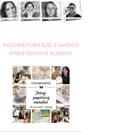
FOTOREPORTÁŽE Z NAŠICH
KREATÍVNYCH KURZOV