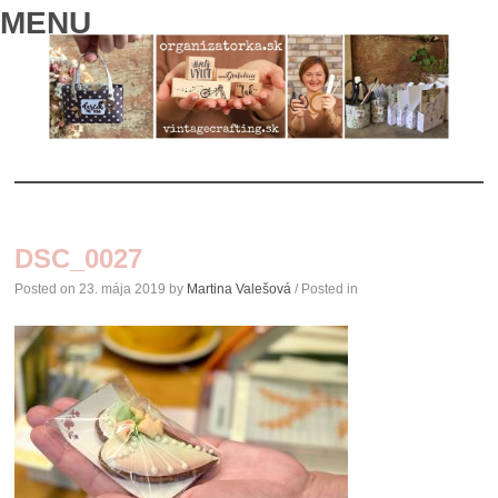
MENU
SKIP
TO
DSC_0027
CONTENT
Posted on
23. mája 2019
by
Martina Valešová
/ Posted in