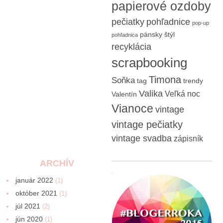
papierové ozdoby
pečiatky
pohľadnice
pop-up
pánsky štýl
pohľadnica
recyklácia
scrapbooking
Timona
Soňka
tag
trendy
Valika
Veľká noc
Valentín
Vianoce
vintage
vintage pečiatky
vintage svadba
zápisník
ARCHÍV
január 2022
(1)
október 2021
(1)
júl 2021
(2)
jún 2020
(1)