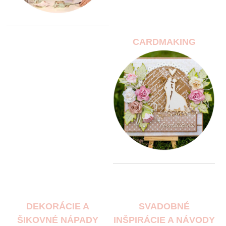
CARDMAKING
DEKORÁCIE A
SVADOBNÉ
ŠIKOVNÉ NÁPADY
INŠPIRÁCIE A NÁVODY