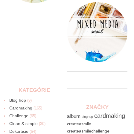
KATEGÓRIE
Blog hop
(9)
ZNAČKY
Cardmaking
(165)
cardmaking
Challenge
album
(65)
bloghop
Clean & simple
(30)
createasmile
createasmilechallenge
Dekorácie
(64)