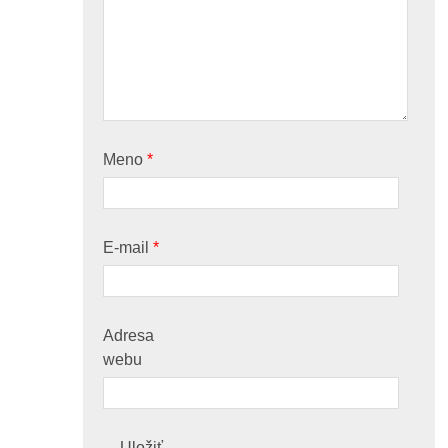
Meno
*
E-mail
*
Adresa
webu
Uložiť