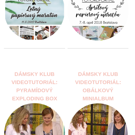
DÁMSKY KLUB
DÁMSKY KLUB
VIDEOTUTORIÁL:
VIDEOTUTORIÁL:
PYRAMÍDOVÝ
OBÁLKOVÝ
EXPLODING BOX
MINIALBUM