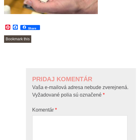
Pinterest
Facebook
Share
Bookmark this
POST
NAVIGATION
PRIDAJ KOMENTÁR
Vaša e-mailová adresa nebude zverejnená.
Vyžadované polia sú označené
*
Komentár
*