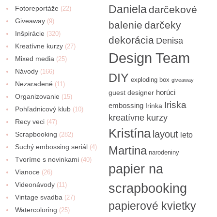
Daniela
darčekové
Fotoreportáže
(22)
Giveaway
(9)
balenie
darčeky
Inšpirácie
(320)
dekorácia
Denisa
Kreatívne kurzy
(27)
Design Team
Mixed media
(25)
Návody
(166)
DIY
exploding box
giveaway
Nezaradené
(11)
horúci
guest designer
Organizovanie
(15)
Iriska
embossing
Irinka
Pohľadnicový klub
(10)
kreatívne kurzy
Recy veci
(47)
Kristína
layout
Scrapbooking
(282)
leto
Suchý embossing seriál
(4)
Martina
narodeniny
Tvoríme s novinkami
(40)
papier na
Vianoce
(26)
Videonávody
scrapbooking
(11)
Vintage svadba
(27)
papierové kvietky
Watercoloring
(25)