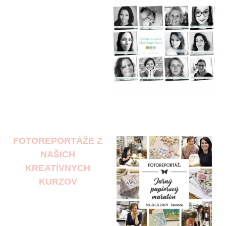
FOTOREPORTÁŽE Z
NAŠICH
KREATÍVNYCH
KURZOV