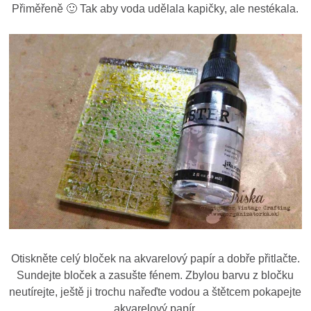
Přiměřeně 🙂 Tak aby voda udělala kapičky, ale nestékala.
Otiskněte celý bloček na akvarelový papír a dobře přitlačte.
Sundejte bloček a zasušte fénem. Zbylou barvu z bločku
neutírejte, ještě ji trochu nařeďte vodou a štětcem pokapejte
akvarelový papír.