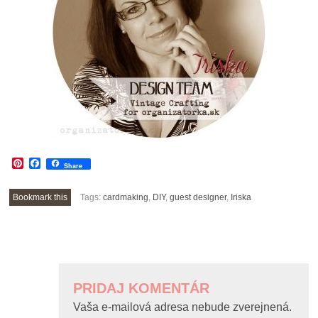
Pinterest
Facebook
Share
Bookmark this
Tags:
cardmaking
,
DIY
,
guest designer
,
Iriska
POST
NAVIGATION
PRIDAJ KOMENTÁR
Vaša e-mailová adresa nebude zverejnená.