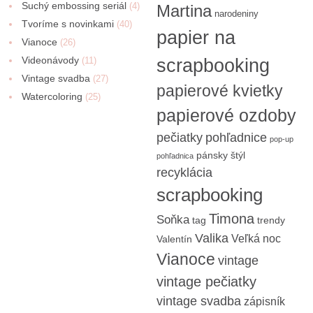
Suchý embossing seriál
(4)
Martina
narodeniny
Tvoríme s novinkami
(40)
papier na
Vianoce
(26)
Videonávody
scrapbooking
(11)
Vintage svadba
(27)
papierové kvietky
Watercoloring
(25)
papierové ozdoby
pečiatky
pohľadnice
pop-up
pánsky štýl
pohľadnica
recyklácia
scrapbooking
Timona
Soňka
tag
trendy
Valika
Veľká noc
Valentín
Vianoce
vintage
vintage pečiatky
vintage svadba
zápisník