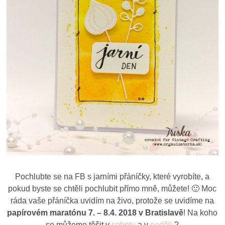
Pochlubte se na FB s jarními přáníčky, které vyrobíte, a
pokud byste se chtěli pochlubit přímo mně, můžete! 🙂 Moc
ráda vaše přáníčka uvidím na živo, protože se uvidíme na
papírovém maratónu 7. – 8.4. 2018 v Bratislavě
! Na koho
se můžeme těšit v
sobotu
a v
neděli
?