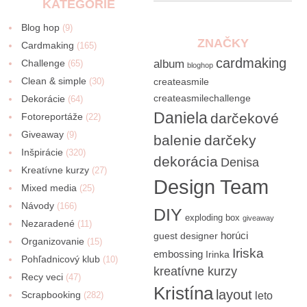
KATEGÓRIE
Blog hop
(9)
ZNAČKY
Cardmaking
(165)
cardmaking
Challenge
album
(65)
bloghop
Clean & simple
(30)
createasmile
createasmilechallenge
Dekorácie
(64)
Daniela
darčekové
Fotoreportáže
(22)
Giveaway
(9)
balenie
darčeky
Inšpirácie
(320)
dekorácia
Denisa
Kreatívne kurzy
(27)
Design Team
Mixed media
(25)
Návody
(166)
DIY
exploding box
giveaway
Nezaradené
(11)
horúci
guest designer
Organizovanie
(15)
Iriska
embossing
Irinka
Pohľadnicový klub
(10)
kreatívne kurzy
Recy veci
(47)
Kristína
layout
Scrapbooking
(282)
leto