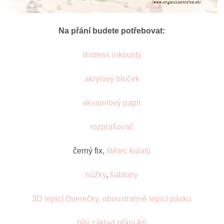
Na přání budete potřebovat:
distress inkousty
akrylový bloček
akvarelový papír
rozprašovač
černý fix,
štětec kulatý
nůžky
,
šablony
3D lepicí čtverečky, oboustranně lepicí pásku
bílý základ přání A6