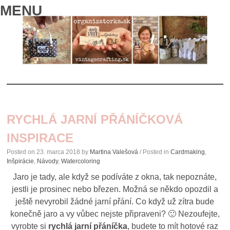
MENU
SKIP
TO
RYCHLÁ JARNÍ PŘÁNÍČKOVÁ
CONTENT
INSPIRACE
Posted on
23. marca 2018
by
Martina Valešová
/ Posted in
Cardmaking
,
Inšpirácie
,
Návody
,
Watercoloring
Jaro je tady, ale když se podíváte z okna, tak nepoznáte,
jestli je prosinec nebo březen. Možná se někdo opozdil a
ještě nevyrobil žádné jarní přání. Co když už zítra bude
konečně jaro a vy vůbec nejste připraveni? 🙂 Nezoufejte,
vyrobte si
rychlá jarní přáníčka
, budete to mít hotové raz