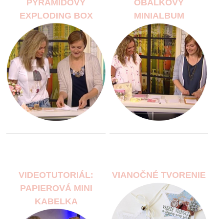
PYRAMÍDOVÝ
OBÁLKOVÝ
EXPLODING BOX
MINIALBUM
VIDEOTUTORIÁL:
VIANOČNÉ TVORENIE
PAPIEROVÁ MINI
KABELKA