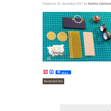
Posted on
25. decembra 2017
by
Martina Valešov
Pinterest
Facebook
Share
Bookmark this
POST
NAVIGATION