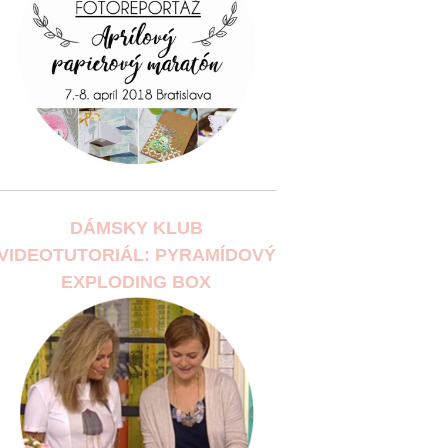
DÁMSKY KLUB
VIDEOTUTORIÁL: PYRAMÍDOVÝ
EXPLODING BOX