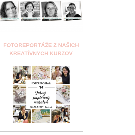
FOTOREPORTÁŽE Z NAŠICH
KREATÍVNYCH KURZOV