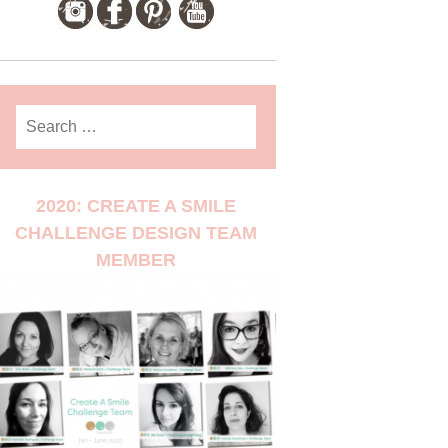
Search
for:
2020: CREATE A SMILE
CHALLENGE DESIGN TEAM
MEMBER