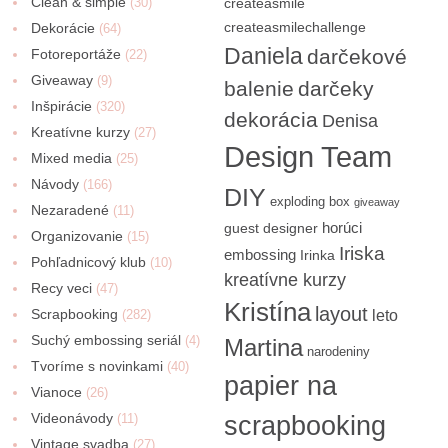
Clean & simple
(30)
createasmile
createasmilechallenge
Dekorácie
(64)
Daniela
darčekové
Fotoreportáže
(22)
Giveaway
(9)
balenie
darčeky
Inšpirácie
(320)
dekorácia
Denisa
Kreatívne kurzy
(27)
Design Team
Mixed media
(25)
Návody
(166)
DIY
exploding box
giveaway
Nezaradené
(11)
horúci
guest designer
Organizovanie
(15)
Iriska
embossing
Irinka
Pohľadnicový klub
(10)
kreatívne kurzy
Recy veci
(47)
Kristína
layout
Scrapbooking
(282)
leto
Suchý embossing seriál
(4)
Martina
narodeniny
Tvoríme s novinkami
(40)
papier na
Vianoce
(26)
Videonávody
scrapbooking
(11)
Vintage svadba
(27)