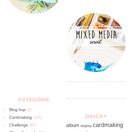
KATEGÓRIE
Blog hop
(9)
ZNAČKY
Cardmaking
(165)
cardmaking
Challenge
album
(65)
bloghop