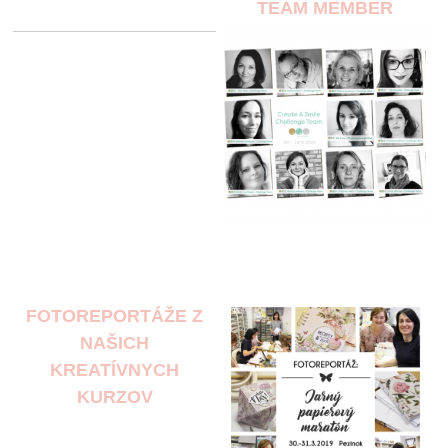
TEAM MEMBER
FOTOREPORTÁŽE Z
NAŠICH
KREATÍVNYCH
KURZOV