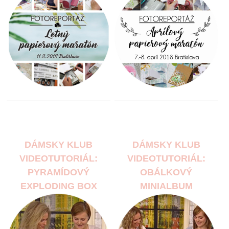
DÁMSKY KLUB
DÁMSKY KLUB
VIDEOTUTORIÁL:
VIDEOTUTORIÁL:
PYRAMÍDOVÝ
OBÁLKOVÝ
EXPLODING BOX
MINIALBUM