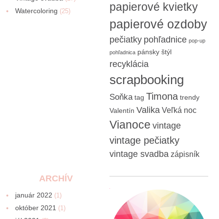
papierové kvietky
Watercoloring
(25)
papierové ozdoby
pečiatky
pohľadnice
pop-up
pánsky štýl
pohľadnica
recyklácia
scrapbooking
Timona
Soňka
tag
trendy
Valika
Veľká noc
Valentín
Vianoce
vintage
vintage pečiatky
vintage svadba
zápisník
ARCHÍV
január 2022
(1)
október 2021
(1)