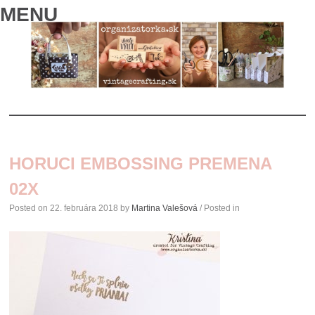
MENU
SKIP
TO
HORUCI EMBOSSING PREMENA
CONTENT
02X
Posted on
22. februára 2018
by
Martina Valešová
/ Posted in