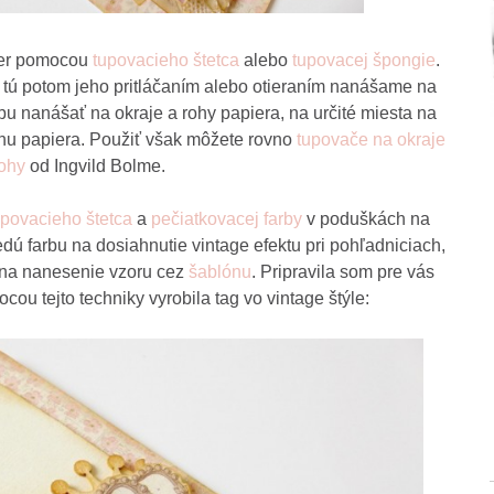
ier pomocou
tupovacieho štetca
alebo
tupovacej špongie
.
 tú potom jeho pritláčaním alebo otieraním nanášame na
u nanášať na okraje a rohy papiera, na určité miesta na
hu papiera. Použiť však môžete rovno
tupovače na okraje
rohy
od Ingvild Bolme.
upovacieho štetca
a
pečiatkovacej farby
v poduškách na
ú farbu na dosiahnutie vintage efektu pri pohľadniciach,
u na nanesenie vzoru cez
šablónu
. Pripravila som pre vás
u tejto techniky vyrobila tag vo vintage štýle: