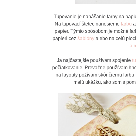
Tupovanie je nanášanie farby na pap
Na tupovací štetec nanesieme
farbu
a
papier. Týmto spôsobom je možné farb
papieri cez
šablóny
alebo na celú ploc
a 
Ja najčastejšie používam spojenie
t
pečiatkovanie. Prevažne používam hned
na layouty požívam skôr čiernu farb
malú ukážku, ako som s pomoco