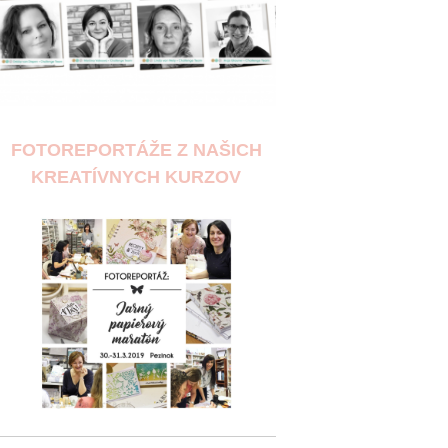
FOTOREPORTÁŽE Z NAŠICH
KREATÍVNYCH KURZOV