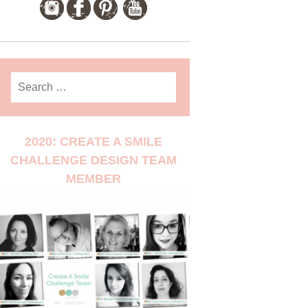
Search
for:
2020: CREATE A SMILE
CHALLENGE DESIGN TEAM
MEMBER