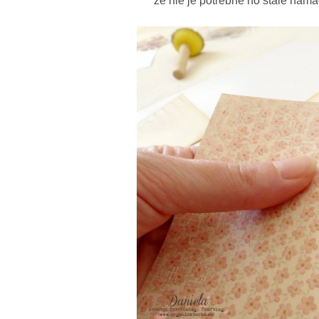
že nie je potrebné ho stále namáč