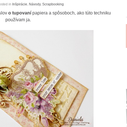
osted in
Inšpirácie
,
Návody
,
Scrapbooking
slov
o tupovaní
papiera a spôsoboch, ako túto techniku
používam ja.