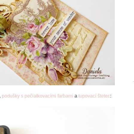
,
podušky s pečiatkovacími farbami
a
tupovací štetec
: