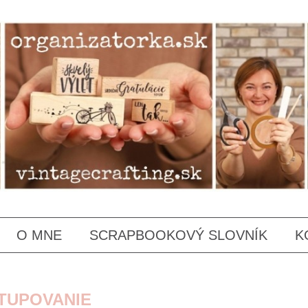
SKIP
O MNE
SCRAPBOOKOVÝ SLOVNÍK
K
TO
CONTENT
TUPOVANIE