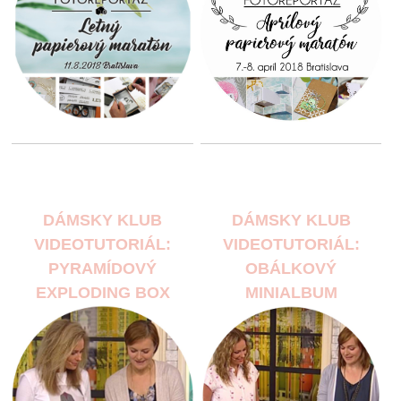
DÁMSKY KLUB
DÁMSKY KLUB
VIDEOTUTORIÁL:
VIDEOTUTORIÁL:
PYRAMÍDOVÝ
OBÁLKOVÝ
EXPLODING BOX
MINIALBUM