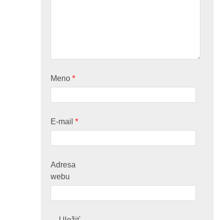
Meno
*
E-mail
*
Adresa
webu
Uložiť