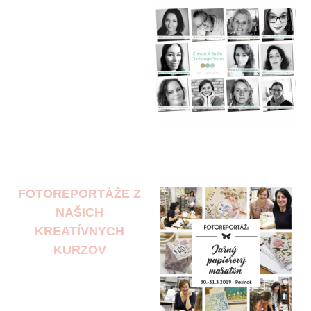
FOTOREPORTÁŽE Z
NAŠICH
KREATÍVNYCH
KURZOV