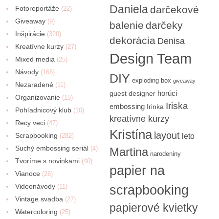
Daniela
darčekové
Fotoreportáže
(22)
Giveaway
(9)
balenie
darčeky
Inšpirácie
(320)
dekorácia
Denisa
Kreatívne kurzy
(27)
Design Team
Mixed media
(25)
Návody
(166)
DIY
exploding box
giveaway
Nezaradené
(11)
horúci
guest designer
Organizovanie
(15)
Iriska
embossing
Irinka
Pohľadnicový klub
(10)
kreatívne kurzy
Recy veci
(47)
Kristína
layout
Scrapbooking
(282)
leto
Suchý embossing seriál
(4)
Martina
narodeniny
Tvoríme s novinkami
(40)
papier na
Vianoce
(26)
Videonávody
scrapbooking
(11)
Vintage svadba
(27)
papierové kvietky
Watercoloring
(25)