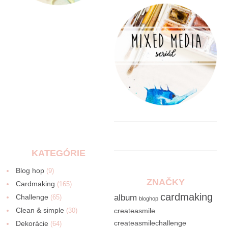
KATEGÓRIE
Blog hop
(9)
ZNAČKY
Cardmaking
(165)
cardmaking
Challenge
album
(65)
bloghop
Clean & simple
(30)
createasmile
createasmilechallenge
Dekorácie
(64)