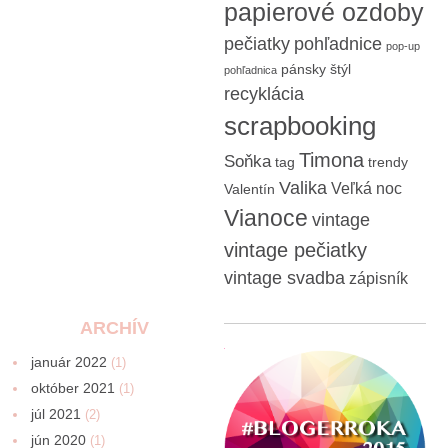
papierové ozdoby
pečiatky
pohľadnice
pop-up
pánsky štýl
pohľadnica
recyklácia
scrapbooking
Timona
Soňka
tag
trendy
Valika
Veľká noc
Valentín
Vianoce
vintage
vintage pečiatky
vintage svadba
zápisník
ARCHÍV
január 2022
(1)
október 2021
(1)
júl 2021
(2)
jún 2020
(1)