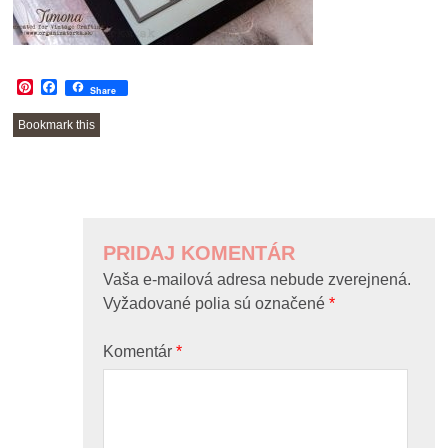
Pinterest
Facebook
Share
Bookmark this
POST
NAVIGATION
PRIDAJ KOMENTÁR
Vaša e-mailová adresa nebude zverejnená.
Vyžadované polia sú označené
*
Komentár
*