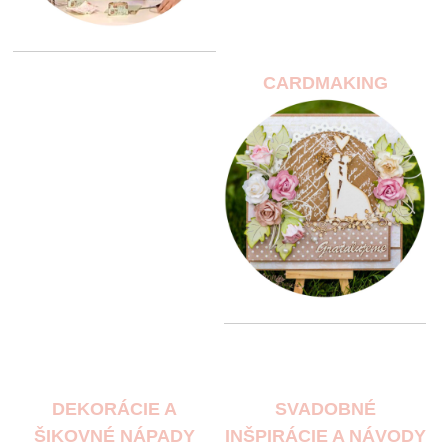
CARDMAKING
DEKORÁCIE A
SVADOBNÉ
ŠIKOVNÉ NÁPADY
INŠPIRÁCIE A NÁVODY