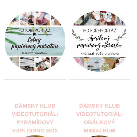
DÁMSKY KLUB
DÁMSKY KLUB
VIDEOTUTORIÁL:
VIDEOTUTORIÁL:
PYRAMÍDOVÝ
OBÁLKOVÝ
EXPLODING BOX
MINIALBUM