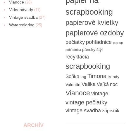
papier na
Vianoce
(26)
Videonávody
scrapbooking
(11)
Vintage svadba
(27)
papierové kvietky
Watercoloring
(25)
papierové ozdoby
pečiatky
pohľadnice
pop-up
pánsky štýl
pohľadnica
recyklácia
scrapbooking
Timona
Soňka
tag
trendy
Valika
Veľká noc
Valentín
Vianoce
vintage
vintage pečiatky
vintage svadba
zápisník
ARCHÍV