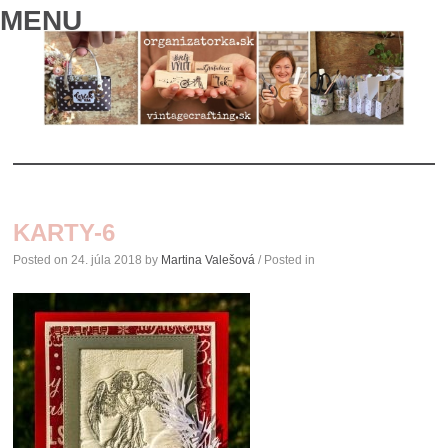
MENU
SKIP
TO
KARTY-6
CONTENT
Posted on
24. júla 2018
by
Martina Valešová
/ Posted in