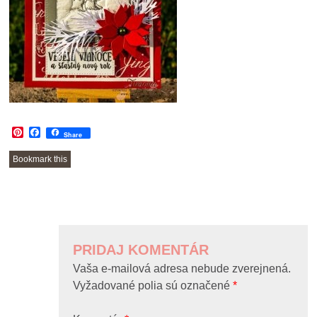
Pinterest
Facebook
Share
Bookmark this
POST
NAVIGATION
PRIDAJ KOMENTÁR
Vaša e-mailová adresa nebude zverejnená.
Vyžadované polia sú označené
*