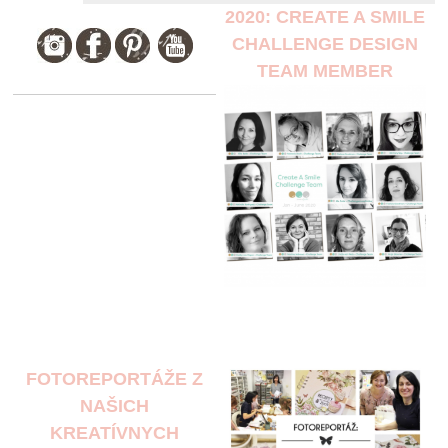
2020: CREATE A SMILE
CHALLENGE DESIGN
TEAM MEMBER
FOTOREPORTÁŽE Z
NAŠICH
KREATÍVNYCH