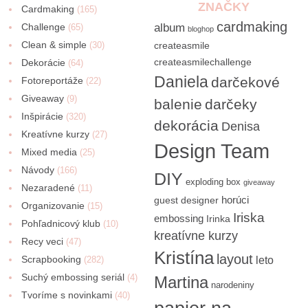
ZNAČKY
Cardmaking
(165)
cardmaking
Challenge
album
(65)
bloghop
Clean & simple
(30)
createasmile
createasmilechallenge
Dekorácie
(64)
Daniela
darčekové
Fotoreportáže
(22)
Giveaway
(9)
balenie
darčeky
Inšpirácie
(320)
dekorácia
Denisa
Kreatívne kurzy
(27)
Design Team
Mixed media
(25)
Návody
(166)
DIY
exploding box
giveaway
Nezaradené
(11)
horúci
guest designer
Organizovanie
(15)
Iriska
embossing
Irinka
Pohľadnicový klub
(10)
kreatívne kurzy
Recy veci
(47)
Kristína
layout
Scrapbooking
(282)
leto
Suchý embossing seriál
(4)
Martina
narodeniny
Tvoríme s novinkami
(40)