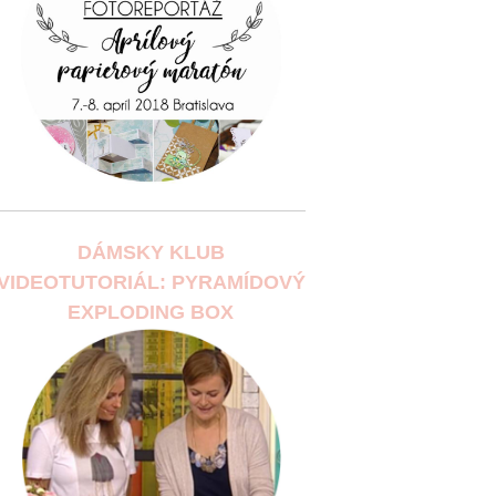
DÁMSKY KLUB
VIDEOTUTORIÁL: PYRAMÍDOVÝ
EXPLODING BOX