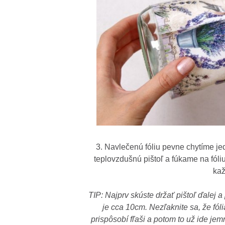
3. Navlečenú fóliu pevne chytíme je
teplovzdušnú pištoľ a fúkame na fó
kaž
TIP: Najprv skúste držať pištoľ ďalej a
je cca 10cm. Nezľaknite sa, že fól
prispôsobí fľaši a potom to už ide 