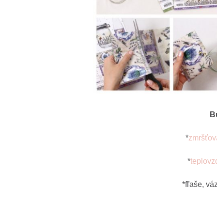
B
*
zmršťov
*
teplovz
*fľaše, vá