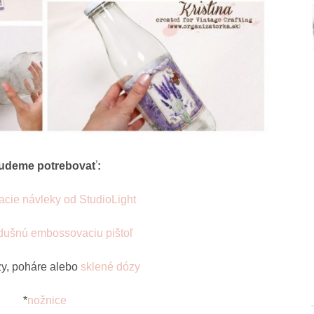
udeme potrebovať:
acie návleky od StudioLight
dušnú embossovaciu pištoľ
zy, poháre alebo
sklené dózy
*
nožnice