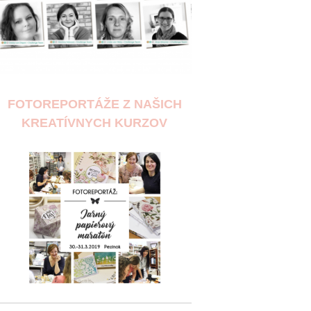
FOTOREPORTÁŽE Z NAŠICH
KREATÍVNYCH KURZOV