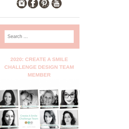
Search
for:
2020: CREATE A SMILE
CHALLENGE DESIGN TEAM
MEMBER