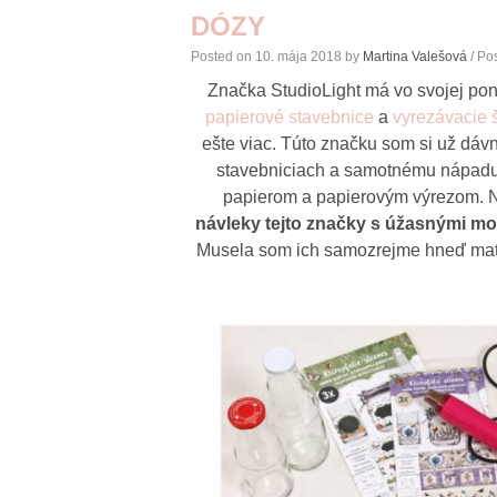
DÓZY
Posted on
10. mája 2018
by
Martina Valešová
/ Po
Značka StudioLight má vo svojej pon
papierové stavebnice
a
vyrezávacie 
ešte viac. Túto značku som si už dáv
stavebniciach a samotnému nápadu 
papierom a papierovým výrezom. 
návleky tejto značky s úžasnými mo
Musela som ich samozrejme hneď mať 