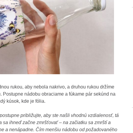
dnou rukou, aby nebola nakrivo, a druhou rukou držíme
liu. Postupne nádobu obraciame a fúkame pár sekúnd na
dý kúsok, kde je fólia.
 postupne približujte, aby ste našli vhodnú vzdialenosť, tá
ia sa ihneď začne zmršťovať – na začiatku sa zmrští a
jemne a nenápadne. Čím menšiu nádobu od požadovaného