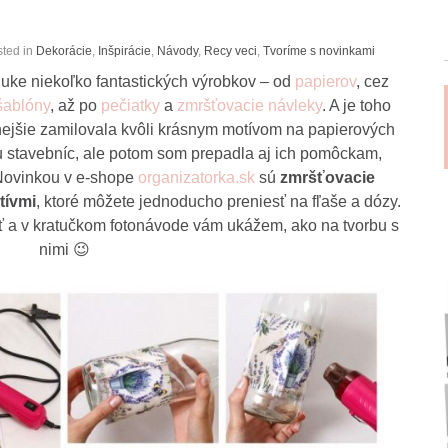
sted in
Dekorácie
,
Inšpirácie
,
Návody
,
Recy veci
,
Tvoríme s novinkami
uke niekoľko fantastických výrobkov – od
papierov
, cez
šablóny
, až po
pečiatky
a
zmršťovacie návleky
. A je toho
nejšie zamilovala kvôli krásnym motívom na papierových
stavebníc, ale potom som prepadla aj ich pomôckam,
Novinkou v e-shope
organizatorka.sk
sú
zmršťovacie
tívmi
, ktoré môžete jednoducho preniesť na fľaše a dózy.
a v kratučkom fotonávode vám ukážem, ako na tvorbu s
nimi 😉