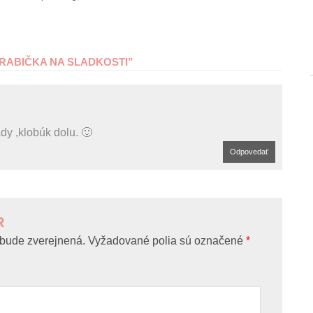
RABIČKA NA SLADKOSTI
”
dy ,klobúk dolu. 🙂
Odpovedať
R
bude zverejnená.
Vyžadované polia sú označené
*