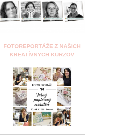
FOTOREPORTÁŽE Z NAŠICH
KREATÍVNYCH KURZOV