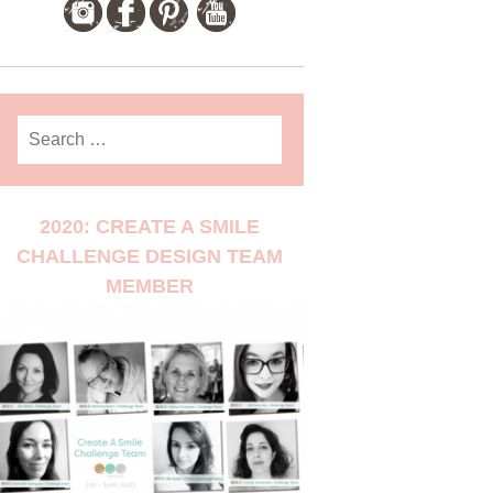
Search
for:
2020: CREATE A SMILE
CHALLENGE DESIGN TEAM
MEMBER