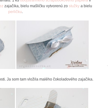
eriálu: 1 ks
obojstranného scrapbookového papiera
v
ez
zajačika, bielu mašličku vytvorenú zo
stužky
a bielu
perličku
.
kosti. Ja som tam vložila malého čokoladového zajačika.