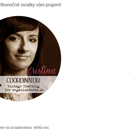
ľkonočné sviatky vám prajem!
ier na scrapbooking
,
Veľká noc