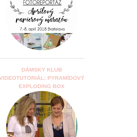
DÁMSKY KLUB
VIDEOTUTORIÁL: PYRAMÍDOVÝ
EXPLODING BOX