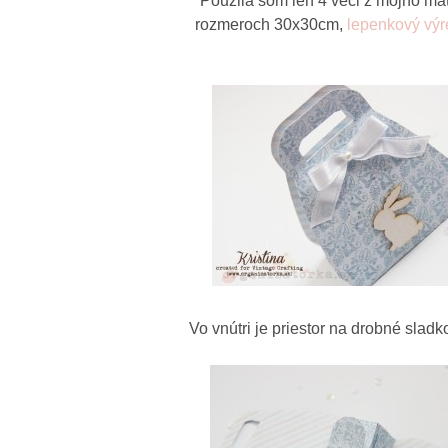
Použila som len 4 veci z môjho mat
rozmeroch 30x30cm,
lepenkový výr
Vo vnútri je priestor na drobné slad