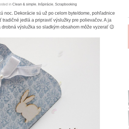
osted in
Clean & simple
,
Inšpirácie
,
Scrapbooking
kú noc. Dekorácie sú už po celom byte/dome, pohľadnice
 tradičné jedlá a pripraviť výslužky pre polievačov. A ja
ká drobná výslužka so sladkým obsahom môže vyzerať 😉