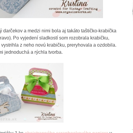
 darčekov a medzi nimi bola aj takáto taštičko-krabička
ravo). Po vyjedení sladkostí som rozobrala krabičku,
 vystrihla z neho novú krabičku, preryhovala a ozdobila.
mi jednoduchá a rýchla tvorba.