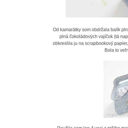
Od kamarátky som obdržala balík plný
plná čokoládových vajíčok (tá nap
obkreslila ju na scrapbookový papier,
Bola to veľ