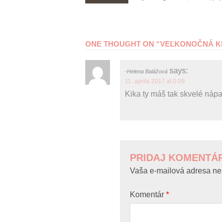
POST
ONE THOUGHT ON “
VEĽKONOČNÁ K
NAVIGATION
says:
Helena Balážová
11. apríla 2017 at 0:09
Kika ty máš tak skvelé nápa
PRIDAJ KOMENTÁ
Vaša e-mailová adresa ne
Komentár
*