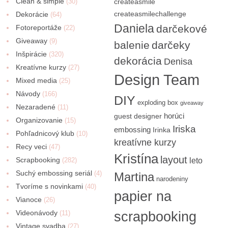
Clean & simple
(30)
createasmile
createasmilechallenge
Dekorácie
(64)
Daniela
darčekové
Fotoreportáže
(22)
Giveaway
(9)
balenie
darčeky
Inšpirácie
(320)
dekorácia
Denisa
Kreatívne kurzy
(27)
Design Team
Mixed media
(25)
Návody
(166)
DIY
exploding box
giveaway
Nezaradené
(11)
horúci
guest designer
Organizovanie
(15)
Iriska
embossing
Irinka
Pohľadnicový klub
(10)
kreatívne kurzy
Recy veci
(47)
Kristína
layout
Scrapbooking
(282)
leto
Suchý embossing seriál
(4)
Martina
narodeniny
Tvoríme s novinkami
(40)
papier na
Vianoce
(26)
Videonávody
scrapbooking
(11)
Vintage svadba
(27)