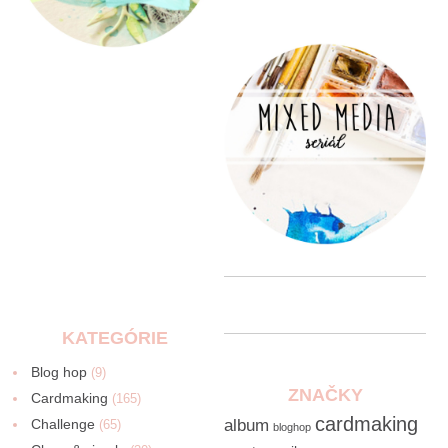
KATEGÓRIE
Blog hop
(9)
ZNAČKY
Cardmaking
(165)
cardmaking
Challenge
album
(65)
bloghop