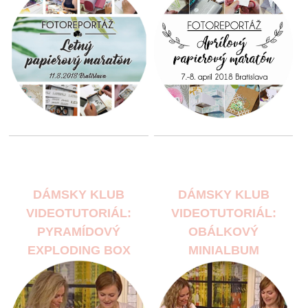
DÁMSKY KLUB
DÁMSKY KLUB
VIDEOTUTORIÁL:
VIDEOTUTORIÁL:
PYRAMÍDOVÝ
OBÁLKOVÝ
EXPLODING BOX
MINIALBUM