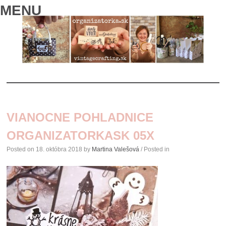
MENU
SKIP
TO
VIANOCNE POHLADNICE
CONTENT
ORGANIZATORKASK 05X
Posted on
18. októbra 2018
by
Martina Valešová
/ Posted in