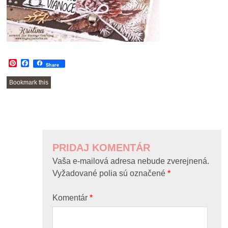
Pinterest
Facebook
Share
Bookmark this
POST
NAVIGATION
PRIDAJ KOMENTÁR
Vaša e-mailová adresa nebude zverejnená.
Vyžadované polia sú označené
*
Komentár
*