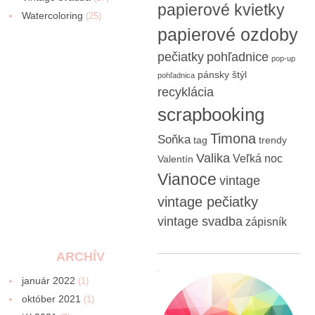
papierové kvietky
Watercoloring
(25)
papierové ozdoby
pečiatky
pohľadnice
pop-up
pánsky štýl
pohľadnica
recyklácia
scrapbooking
Timona
Soňka
tag
trendy
Valika
Veľká noc
Valentín
Vianoce
vintage
vintage pečiatky
vintage svadba
zápisník
ARCHÍV
január 2022
(1)
október 2021
(1)