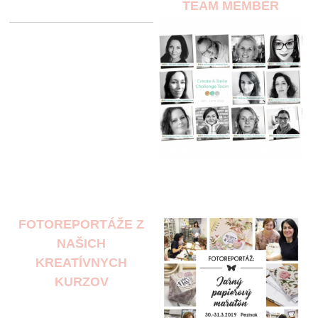
TEAM MEMBER
FOTOREPORTÁŽE Z
NAŠICH
KREATÍVNYCH
KURZOV