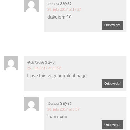
says:
Daniela
25. júla 2017 at 17:24
ďakujem 🙂
Odpovedať
says:
Rob Keogh
25. júla 2017 at 22:52
I love this very beautiful page.
Odpovedať
says:
Daniela
26. júla 2017 at 8:57
thank you
Odpovedať