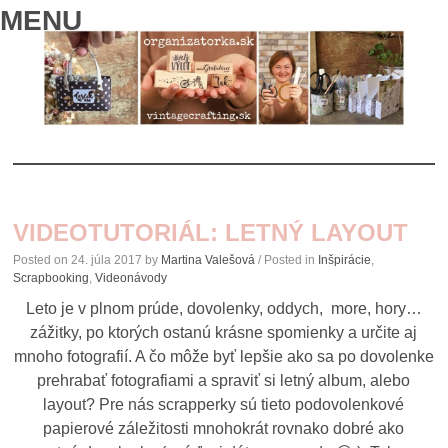
MENU
SKIP
TO
VIDEOTUTORIÁL: LETNÝ LAYOUT
CONTENT
Posted on
24. júla 2017
by
Martina Valešová
/ Posted in
Inšpirácie
,
Scrapbooking
,
Videonávody
Leto je v plnom prúde, dovolenky, oddych, more, hory…
zážitky, po ktorých ostanú krásne spomienky a určite aj
mnoho fotografií. A čo môže byť lepšie ako sa po dovolenke
prehrabať fotografiami a spraviť si letný album, alebo
layout? Pre nás scrapperky sú tieto podovolenkové
papierové záležitosti mnohokrát rovnako dobré ako