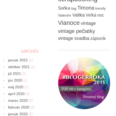
Timona
Soňka
tag
trendy
Valika
Veľká noc
Valentín
Vianoce
vintage
vintage pečiatky
vintage svadba
zápisník
ARCHÍV
január 2022
(1)
október 2021
(1)
júl 2021
(2)
jún 2020
(1)
máj 2020
(2)
apríl 2020
(3)
marec 2020
(2)
február 2020
(2)
január 2020
(5)