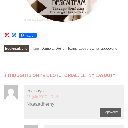
Pinterest
Facebook
Share
Bookmark this
Tags:
Daniela
,
Design Team
,
layout
,
leto
,
scrapbooking
POST
4 THOUGHTS ON “
VIDEOTUTORIÁL: LETNÝ LAYOUT
”
NAVIGATION
says:
Bea
25. júla 2017 at 7:16
Naaaadherný!
Odpovedať