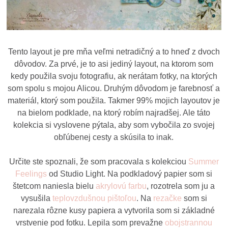
Tento layout je pre mňa veľmi netradičný a to hneď z dvoch
dôvodov. Za prvé, je to asi jediný layout, na ktorom som
kedy použila svoju fotografiu, ak nerátam fotky, na ktorých
som spolu s mojou Alicou. Druhým dôvodom je farebnosť a
materiál, ktorý som použila. Takmer 99% mojich layoutov je
na bielom podklade, na ktorý robím najradšej. Ale táto
kolekcia si vyslovene pýtala, aby som vybočila zo svojej
obľúbenej cesty a skúsila to inak.
Určite ste spoznali, že som pracovala s kolekciou
Summer
Feelings
od Studio Light. Na podkladový papier som si
štetcom naniesla bielu
akrylovú farbu
, rozotrela som ju a
vysušila
teplovzdušnou pištoľou
. Na
rezačke
som si
narezala rôzne kusy papiera a vytvorila som si základné
vrstvenie pod fotku. Lepila som prevažne
obojstrannou