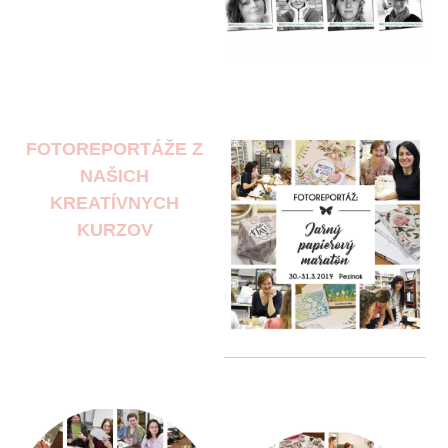
FOTOREPORTÁŽE Z
NAŠICH
KREATÍVNYCH
KURZOV