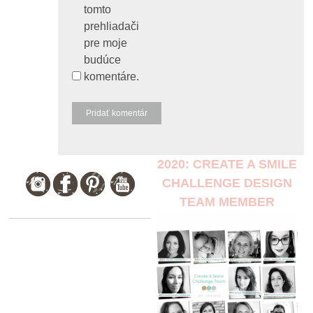
tomto
prehliadači
pre moje
budúce
komentáre.
2020: CREATE A SMILE
CHALLENGE DESIGN
TEAM MEMBER