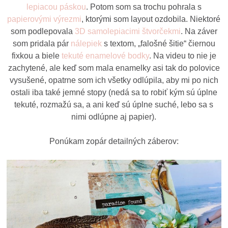
lepiacou páskou
. Potom som sa trochu pohrala s
papierovými výrezmi
, ktorými som layout ozdobila. Niektoré
som podlepovala
3D samolepiacimi štvorčekmi
. Na záver
som pridala pár
nálepiek
s textom, „falošné šitie“ čiernou
fixkou a biele
tekuté enamelové bodky
. Na videu to nie je
zachytené, ale keď som mala enamelky asi tak do polovice
vysušené, opatrne som ich všetky odlúpila, aby mi po nich
ostali iba také jemné stopy (nedá sa to robiť kým sú úplne
tekuté, rozmažú sa, a ani keď sú úplne suché, lebo sa s
nimi odlúpne aj papier).
Ponúkam zopár detailných záberov: