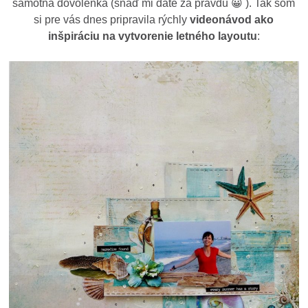
samotná dovolenka (snáď mi dáte za pravdu 😀 ). Tak som
si pre vás dnes pripravila rýchly
videonávod ako
inšpiráciu na vytvorenie letného layoutu
: