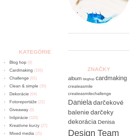
KATEGÓRIE
Blog hop
(9)
ZNAČKY
Cardmaking
(165)
cardmaking
Challenge
album
(65)
bloghop
Clean & simple
(30)
createasmile
createasmilechallenge
Dekorácie
(64)
Daniela
darčekové
Fotoreportáže
(22)
Giveaway
(9)
balenie
darčeky
Inšpirácie
(320)
dekorácia
Denisa
Kreatívne kurzy
(27)
Design Team
Mixed media
(25)