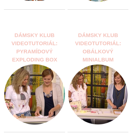
DÁMSKY KLUB
DÁMSKY KLUB
VIDEOTUTORIÁL:
VIDEOTUTORIÁL:
PYRAMÍDOVÝ
OBÁLKOVÝ
EXPLODING BOX
MINIALBUM