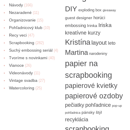
Návody
(166)
DIY
exploding box
giveaway
Nezaradené
(11)
horúci
guest designer
Organizovanie
(15)
Iriska
embossing
Irinka
Pohľadnicový klub
(10)
kreatívne kurzy
Recy veci
(47)
Kristína
layout
Scrapbooking
(282)
leto
Suchý embossing seriál
(4)
Martina
narodeniny
Tvoríme s novinkami
(40)
papier na
Vianoce
(26)
Videonávody
scrapbooking
(11)
Vintage svadba
(27)
papierové kvietky
Watercoloring
(25)
papierové ozdoby
pečiatky
pohľadnice
pop-up
pánsky štýl
pohľadnica
recyklácia
scrapbooking