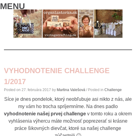
MENU
SKIP
TO
VYHODNOTENIE CHALLENGE
CONTENT
1/2017
Posted on
27. februára 2017
by
Martina Valešová
/ Posted in
Challenge
Síce je dnes pondelok, ktorý neobľubuje asi nikto z nás, ale
my vám ho trocha spríjemníme. Na dnes padlo
vyhodnotenie našej prvej challenge
v tomto roku a okrem
vyhlásenia výhercu máte možnosť poprezerať si krásne
práce šikovných dievčat, ktoré sa našej challenge
zúčastnili 🙂