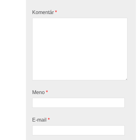
Komentár
*
Meno
*
E-mail
*