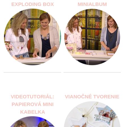
EXPLODING BOX
MINIALBUM
VIDEOTUTORIÁL:
VIANOČNÉ TVORENIE
PAPIEROVÁ MINI
KABELKA