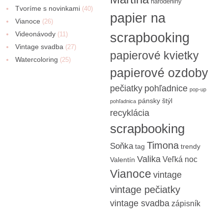
narodeniny
Tvoríme s novinkami
(40)
papier na
Vianoce
(26)
Videonávody
scrapbooking
(11)
Vintage svadba
(27)
papierové kvietky
Watercoloring
(25)
papierové ozdoby
pečiatky
pohľadnice
pop-up
pánsky štýl
pohľadnica
recyklácia
scrapbooking
Timona
Soňka
tag
trendy
Valika
Veľká noc
Valentín
Vianoce
vintage
vintage pečiatky
vintage svadba
zápisník