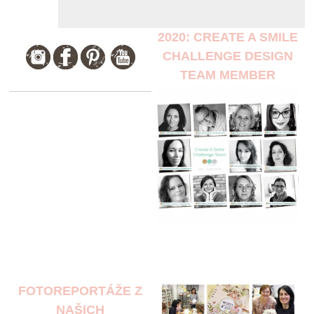
2020: CREATE A SMILE
CHALLENGE DESIGN
TEAM MEMBER
FOTOREPORTÁŽE Z
NAŠICH