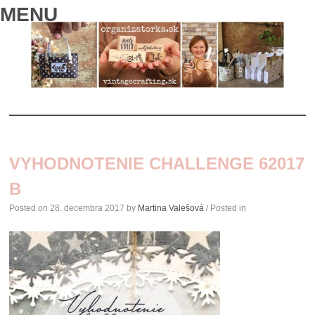
MENU
SKIP
TO
VYHODNOTENIE CHALLENGE 62017
CONTENT
B
Posted on
28. decembra 2017
by
Martina Valešová
/ Posted in