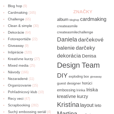
Blog hop
(9)
ZNAČKY
Cardmaking
(165)
cardmaking
Challenge
album
(65)
bloghop
Clean & simple
(30)
createasmile
createasmilechallenge
Dekorácie
(64)
Daniela
darčekové
Fotoreportáže
(22)
Giveaway
(9)
balenie
darčeky
Inšpirácie
(320)
dekorácia
Denisa
Kreatívne kurzy
(27)
Design Team
Mixed media
(25)
Návody
(166)
DIY
exploding box
giveaway
Nezaradené
(11)
horúci
guest designer
Organizovanie
(15)
Iriska
embossing
Irinka
Pohľadnicový klub
(10)
kreatívne kurzy
Recy veci
(47)
Kristína
layout
Scrapbooking
(282)
leto
Suchý embossing seriál
(4)
Martina