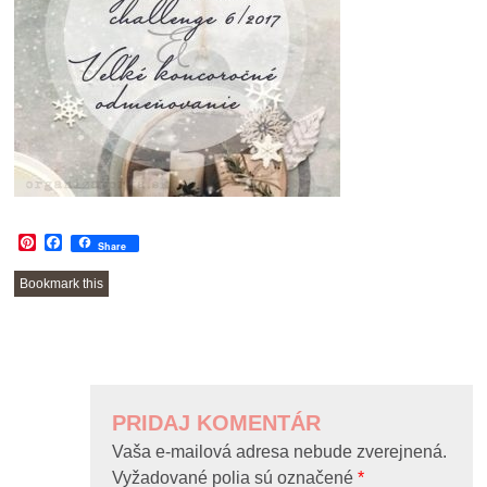
Pinterest
Facebook
Share
Bookmark this
POST
NAVIGATION
PRIDAJ KOMENTÁR
Vaša e-mailová adresa nebude zverejnená.
Vyžadované polia sú označené
*