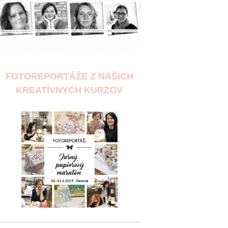
FOTOREPORTÁŽE Z NAŠICH
KREATÍVNYCH KURZOV