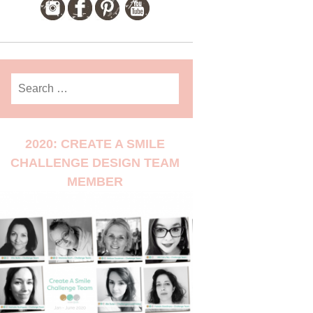
Search
for:
2020: CREATE A SMILE
CHALLENGE DESIGN TEAM
MEMBER