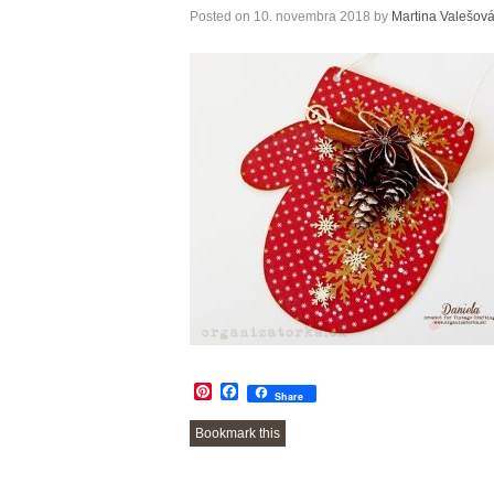
Posted on
10. novembra 2018
by
Martina Valešov
Pinterest
Facebook
Share
Bookmark this