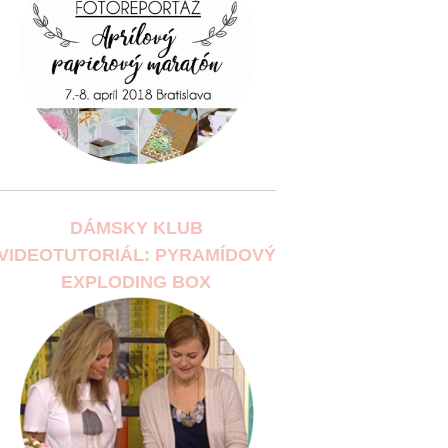
DÁMSKY KLUB
VIDEOTUTORIÁL: PYRAMÍDOVÝ
EXPLODING BOX