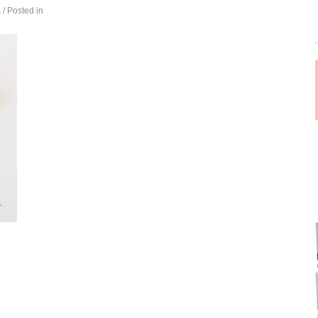
á
/ Posted in