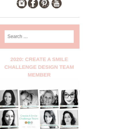
Search
for:
2020: CREATE A SMILE
CHALLENGE DESIGN TEAM
MEMBER