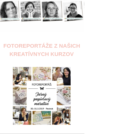
FOTOREPORTÁŽE Z NAŠICH
KREATÍVNYCH KURZOV