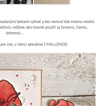
zadanými farbami vyhrať a kto nemusí túto krásnu modrú
béžovú, môžete ako hlavné použiť aj červenú, čiernu,
krémovú…
ia pre vás, v rámci aktuálnej CHALLENGE: