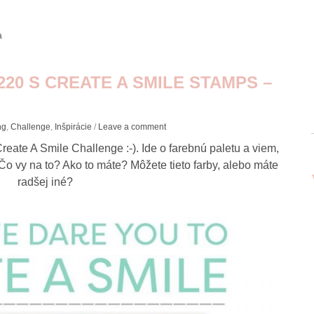
a
20 S CREATE A SMILE STAMPS –
ng
,
Challenge
,
Inšpirácie
/
Leave a comment
ate A Smile Challenge :-). Ide o farebnú paletu a viem,
Čo vy na to? Ako to máte? Môžete tieto farby, alebo máte
radšej iné?