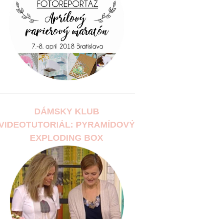
DÁMSKY KLUB
VIDEOTUTORIÁL: PYRAMÍDOVÝ
EXPLODING BOX