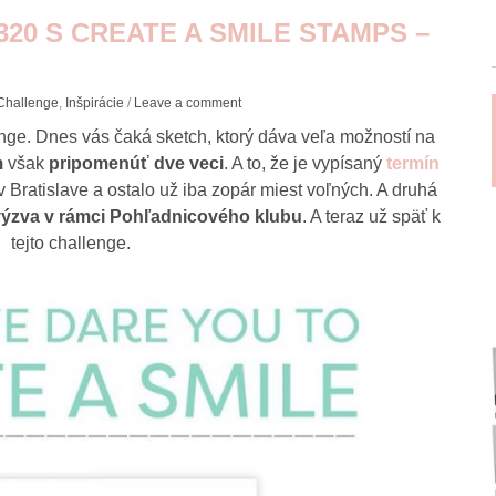
20 S CREATE A SMILE STAMPS –
Challenge
,
Inšpirácie
/
Leave a comment
ge. Dnes vás čaká sketch, ktorý dáva veľa možností na
m
však
pripomenúť dve veci
. A to, že je vypísaný
termín
 Bratislave a ostalo už iba zopár miest voľných. A druhá
výzva v rámci Pohľadnicového klubu
. A teraz už späť k
tejto challenge.