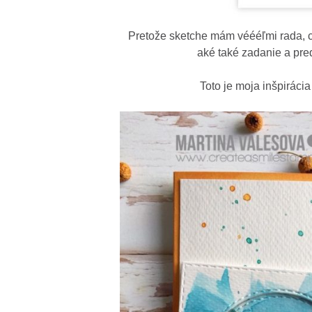
Pretože sketche mám véééľmi rada, c
aké také zadanie a pre
Toto je moja inšpirác