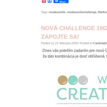
Pinterest
Facebook
Share
Tags:
createasmile
,
createasmilechallenge
,
Martin
NOVÁ CHALLENGE 1902
ZAPOJTE SA!
Posted on
19. februára 2020
/ Posted in
Cardmaki
Dnes vás poteším zadaním pre novú Cre
že táto kombinácia je dosť obľúbená. 