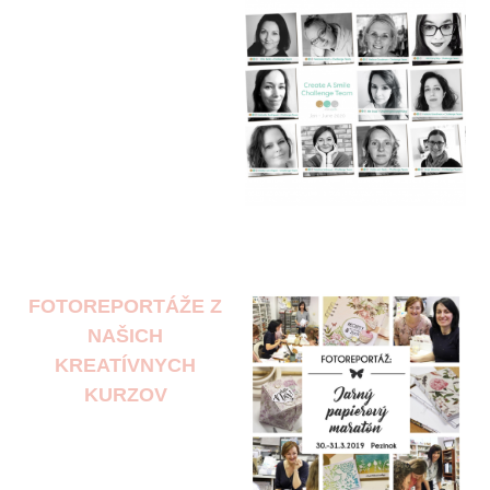
FOTOREPORTÁŽE Z
NAŠICH
KREATÍVNYCH
KURZOV