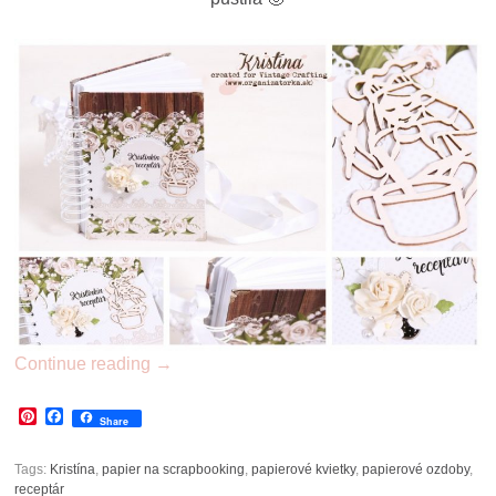
Continue reading
→
Pinterest
Facebook
Share
Tags:
Kristína
,
papier na scrapbooking
,
papierové kvietky
,
papierové ozdoby
,
receptár