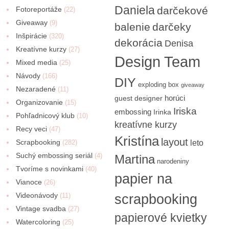
Daniela
darčekové
Fotoreportáže
(22)
Giveaway
(9)
balenie
darčeky
Inšpirácie
(320)
dekorácia
Denisa
Kreatívne kurzy
(27)
Design Team
Mixed media
(25)
Návody
(166)
DIY
exploding box
giveaway
Nezaradené
(11)
horúci
guest designer
Organizovanie
(15)
Iriska
embossing
Irinka
Pohľadnicový klub
(10)
kreatívne kurzy
Recy veci
(47)
Kristína
layout
Scrapbooking
(282)
leto
Suchý embossing seriál
(4)
Martina
narodeniny
Tvoríme s novinkami
(40)
papier na
Vianoce
(26)
Videonávody
scrapbooking
(11)
Vintage svadba
(27)
papierové kvietky
Watercoloring
(25)