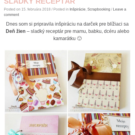
SLADKÝ RECEPTÁR
Posted on
15. februára 2018
/ Posted in
Inšpirácie
,
Scrapbooking
/
Leave a
comment
Dnes som si pripravila inšpiráciu na darček pre blížiaci sa
Deň žien
– sladký receptár pre mamu, babku, dcéru alebo
kamarátku 🙂