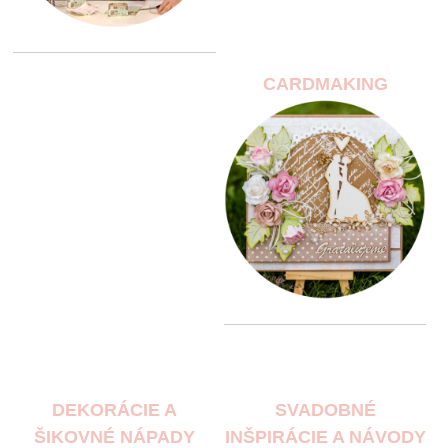
CARDMAKING
DEKORÁCIE A
SVADOBNÉ
ŠIKOVNÉ NÁPADY
INŠPIRÁCIE A NÁVODY