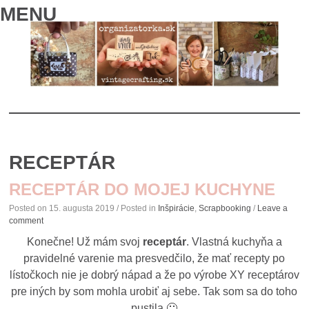
MENU
SKIP
TO
RECEPTÁR
CONTENT
RECEPTÁR DO MOJEJ KUCHYNE
Posted on
15. augusta 2019
/ Posted in
Inšpirácie
,
Scrapbooking
/
Leave a
comment
Konečne! Už mám svoj
receptár
. Vlastná kuchyňa a
pravidelné varenie ma presvedčilo, že mať recepty po
lístočkoch nie je dobrý nápad a že po výrobe XY receptárov
pre iných by som mohla urobiť aj sebe. Tak som sa do toho
pustila 🙂