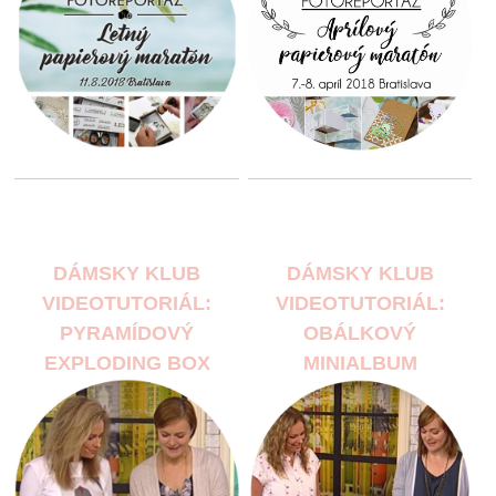
DÁMSKY KLUB
DÁMSKY KLUB
VIDEOTUTORIÁL:
VIDEOTUTORIÁL:
PYRAMÍDOVÝ
OBÁLKOVÝ
EXPLODING BOX
MINIALBUM