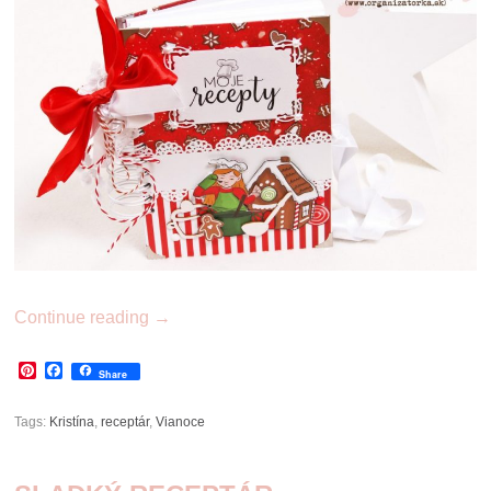
Continue reading
→
Pinterest
Facebook
Share
Tags:
Kristína
,
receptár
,
Vianoce