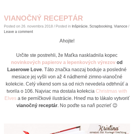
VIANOČNÝ RECEPTÁR
Posted on
26. novembra 2018
/ Posted in
Inšpirácie
,
Scrapbooking
,
Vianoce
/
Leave a comment
Ahojte!
Určite ste postrehli, že Maťka naskladnila kopec
novinkových papierov a lepenkových výrezov
od
Laserowe Love
. Táto značka naozaj boduje a posledné
mesiace jej vyšli von až 4 nádherné zimno-vianočné
kolekcie. Celý víkend som sa od nich nevedela odtrhnúť a
tvorila o 106. Najviac ma dostala kolekcia
Christmas with
Elves
a tie perníčkové ilustrácie. Hneď ma to lákalo vytvoriť
vianočný receptár
. No poďte sa naň pozrieť 😉