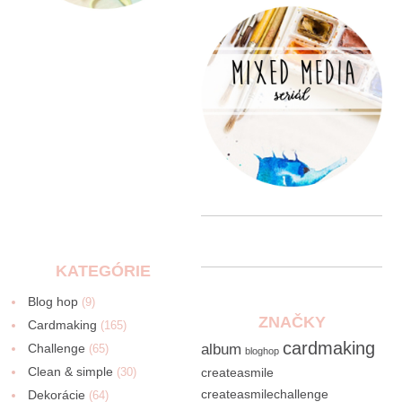
KATEGÓRIE
Blog hop
(9)
ZNAČKY
Cardmaking
(165)
cardmaking
Challenge
album
(65)
bloghop
Clean & simple
(30)
createasmile
createasmilechallenge
Dekorácie
(64)