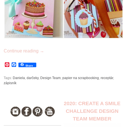
Continue reading
→
Pinterest
Facebook
Share
Tags:
Daniela
,
darčeky
,
Design Team
,
papier na scrapbooking
,
receptár
,
zápisník
2020: CREATE A SMILE
CHALLENGE DESIGN
TEAM MEMBER