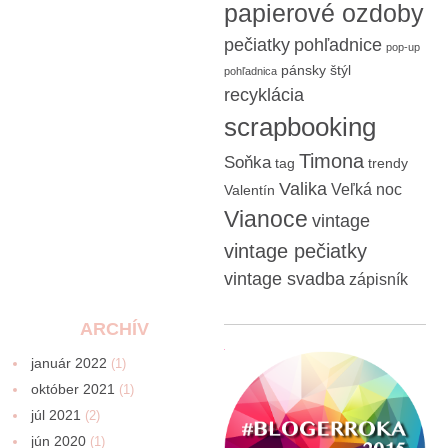
papierové ozdoby
pečiatky
pohľadnice
pop-up
pánsky štýl
pohľadnica
recyklácia
scrapbooking
Timona
Soňka
tag
trendy
Valika
Veľká noc
Valentín
Vianoce
vintage
vintage pečiatky
vintage svadba
zápisník
ARCHÍV
január 2022
(1)
október 2021
(1)
júl 2021
(2)
jún 2020
(1)