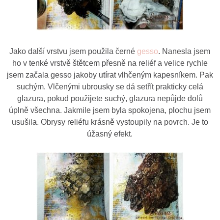
Jako další vrstvu jsem použila černé
gesso
. Nanesla jsem
ho v tenké vrstvě štětcem přesně na reliéf a velice rychle
jsem začala gesso jakoby utírat vlhčeným kapesníkem. Pak
suchým. Vlčenými ubrousky se dá setřít prakticky celá
glazura, pokud použijete suchý, glazura nepůjde dolů
úplně všechna. Jakmile jsem byla spokojena, plochu jsem
usušila. Obrysy reliéfu krásně vystoupily na povrch. Je to
úžasný efekt.