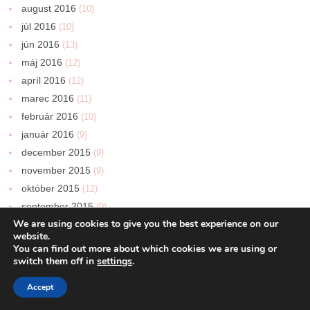
august 2016
(10)
júl 2016
(10)
jún 2016
(13)
máj 2016
(12)
apríl 2016
(12)
marec 2016
(11)
február 2016
(10)
január 2016
(9)
december 2015
(9)
november 2015
(9)
október 2015
(12)
september 2015
(9)
We are using cookies to give you the best experience on our
august 2015
(4)
website.
júl 2015
(3)
You can find out more about which cookies we are using or
jún 2015
switch them off in
settings
.
(2)
máj 2015
(6)
Accept
apríl 2015
(7)