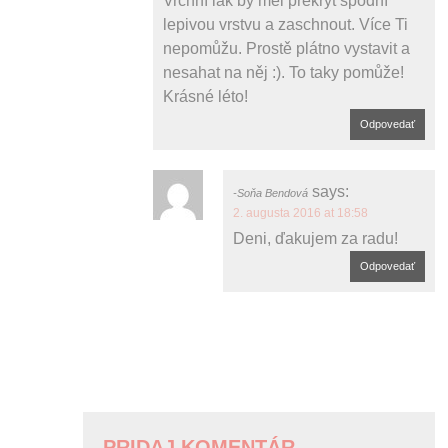
Vrchní lak by měl překrýt spodní
lepivou vrstvu a zaschnout. Více Ti
nepomůžu. Prostě plátno vystavit a
nesahat na něj :). To taky pomůže!
Krásné léto!
Odpovedať
says:
Soňa Bendová
2. augusta 2016 at 18:58
Deni, ďakujem za radu!
Odpovedať
PRIDAJ KOMENTÁR