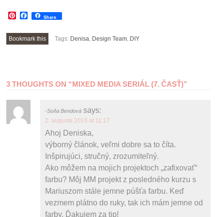
Pinterest
Facebook
Share
Bookmark this
Tags:
Denisa
,
Design Team
,
DIY
POST
3 THOUGHTS ON “
MIXED MEDIA SERIÁL (7. ČASŤ)
”
NAVIGATION
says:
Soňa Bendová
2. augusta 2016 at 11:17
Ahoj Deniska,
výborný článok, veľmi dobre sa to číta.
Inšpirujúci, stručný, zrozumiteľný.
Ako môžem na mojich projektoch „zafixovať“
farbu? Môj MM projekt z posledného kurzu s
Mariuszom stále jemne púšťa farbu. Keď
vezmem plátno do ruky, tak ich mám jemne od
farby. Ďakujem za tip!