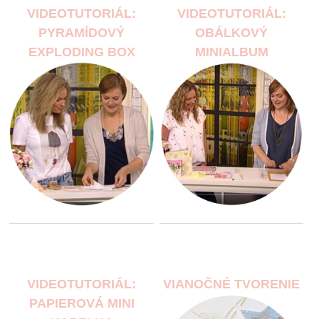
VIDEOTUTORIÁL:
VIDEOTUTORIÁL:
PYRAMÍDOVÝ
OBÁLKOVÝ
EXPLODING BOX
MINIALBUM
VIDEOTUTORIÁL:
VIANOČNÉ TVORENIE
PAPIEROVÁ MINI