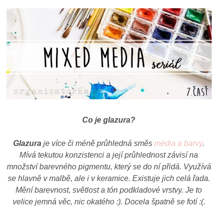
Co je glazura?
Glazura
je více či méně průhledná směs
média a barvy
.
Mívá tekutou konzistenci a její průhlednost závisí na
množství barevného pigmentu, který se do ní přidá. Využívá
se hlavně v malbě, ale i v keramice. Existuje jich celá řada.
Mění barevnost, světlost a tón podkladové vrstvy. Je to
velice jemná věc, nic okatého :). Docela špatně se fotí :(.