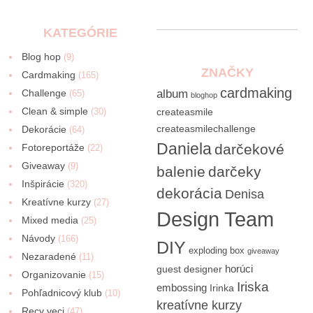
KATEGÓRIE
Blog hop
(9)
ZNAČKY
Cardmaking
(165)
cardmaking
Challenge
album
(65)
bloghop
Clean & simple
(30)
createasmile
createasmilechallenge
Dekorácie
(64)
Daniela
darčekové
Fotoreportáže
(22)
Giveaway
(9)
balenie
darčeky
Inšpirácie
(320)
dekorácia
Denisa
Kreatívne kurzy
(27)
Design Team
Mixed media
(25)
Návody
(166)
DIY
exploding box
giveaway
Nezaradené
(11)
horúci
guest designer
Organizovanie
(15)
Iriska
embossing
Irinka
Pohľadnicový klub
(10)
kreatívne kurzy
Recy veci
(47)