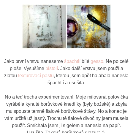
Jako první vrstvu naneseme
špachtlí
bílé
gesso
. Ne po celé
ploše. Vysušíme
pistolí
. Jako další vrstvu jsem použila
zlatou
texturovací pastu
, kterou jsem opět halabala nanesla
špachtlí a usušila.
No a teď trocha experimentování. Moje milovaná polovička
vyráběla kynuté borůvkové knedlíky (byly božské) a zbyla
mu spousta temně fialové borůvkové šťávy. No a konec je
vám určitě už jasný. Trochu té fialové divočiny jsem musela
použít. Smíchala jsem ji s gelem a nanesla na papír.
Usušila. Taková borůvková glazura :).