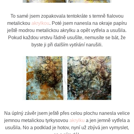
To samé jsem zopakovala tentokráte s temně fialovou
metalickou
akrylkou
. Poté jsem nanesla na okraje papíru
ještě modrou metalickou akrylku a opět vytřela a usušila.
Pokud každou vrstvu řádně usušíte, nemusíte se bát, že
byste ji při dalším
vytírání
narušili.
Na úplný závěr jsem ještě přes celou plochu nanesla velice
jemnou metalickou tyrkysovou
akrylku
a jen jemně vytřela a
usušila. No a podklad je hotov, nyní už zbývá jen vymyslet,