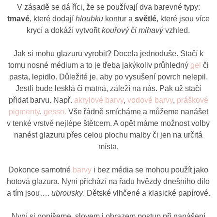
V zásadě se dá říci, že se používají dva barevné typy:
tmavé
, které dodají
hloubku
kontur a
světlé
, které jsou více
krycí a dokáží vytvořit
kouřový či mlhavý
vzhled.
Jak si mohu glazuru vyrobit? Docela jednoduše. Stačí k
tomu nosné médium a to je třeba jakýkoliv průhledný
gel
či
pasta, lepidlo. Důležité je, aby po vysušení povrch nelepil.
Jestli bude lesklá či matná, záleží na nás. Pak už stačí
přidat barvu. Např.
akrylové barvy
,
vodové barvy
,
práškové
pigmenty
,
gesso.
Vše řádně smícháme a můžeme nanášet
v tenké vrstvě nejlépe štětcem. A opět máme možnost volby
nanést glazuru přes celou plochu malby či jen na určitá
místa.
Dokonce samotné
barvy
i bez média se mohou použít jako
hotová glazura. Nyní přichází na řadu hvězdy dnešního dílo
a tím jsou….
ubrousky
. Dětské vlhčené a klasické papírové.
Nyní si popíšeme slovem i obrazem postup při nanášení