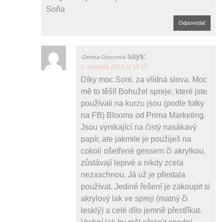
Soňa
Odpovedať
says:
Denisa Gryczová
2. augusta 2016 at 15:16
Díky moc Soni, za vlídná slova. Moc
mě to těší! Bohužel spreje, které jste
používali na kurzu jsou (podle fotky
na FB) Blooms od Prima Marketing.
Jsou vynikající na čistý nasákavý
papír, ale jakmile je použiješ na
cokoli ošetřené gessem či akrylkou,
zůstávají lepivé a nikdy zcela
nezaschnou. Já už je přestala
používat. Jediné řešení je zakoupit si
akrylový lak ve spreji (matný či
lesklý) a celé dílo jemně přestříkat.