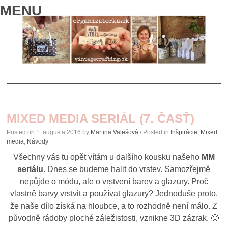
MENU
SKIP
TO
MIXED MEDIA SERIÁL (7. ČASŤ)
CONTENT
Posted on
1. augusta 2016
by
Martina Valešová
/ Posted in
Inšpirácie
,
Mixed
media
,
Návody
Všechny vás tu opět vítám u dalšího kousku našeho
MM
seriálu
. Dnes se budeme halit do vrstev. Samozřejmě
nepůjde o módu, ale o vrstvení barev a glazury. Proč
vlastně barvy vrstvit a používat glazury? Jednoduše proto,
že naše dílo získá na hloubce, a to rozhodně není málo. Z
původně rádoby ploché záležistosti, vznikne 3D zázrak. 🙂