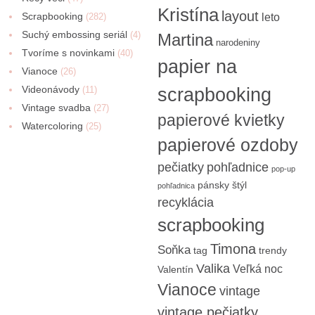
Kristína
layout
Scrapbooking
(282)
leto
Suchý embossing seriál
(4)
Martina
narodeniny
Tvoríme s novinkami
(40)
papier na
Vianoce
(26)
Videonávody
scrapbooking
(11)
Vintage svadba
(27)
papierové kvietky
Watercoloring
(25)
papierové ozdoby
pečiatky
pohľadnice
pop-up
pánsky štýl
pohľadnica
recyklácia
scrapbooking
Timona
Soňka
tag
trendy
Valika
Veľká noc
Valentín
Vianoce
vintage
vintage pečiatky