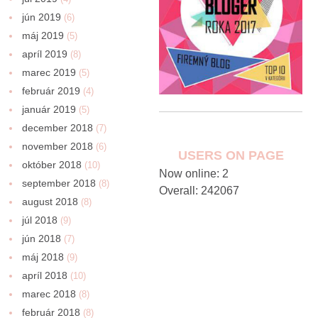
jún 2019
(6)
máj 2019
(5)
apríl 2019
(8)
marec 2019
(5)
február 2019
(4)
január 2019
(5)
december 2018
(7)
november 2018
(6)
USERS ON PAGE
október 2018
(10)
Now online: 2
september 2018
(8)
Overall: 242067
august 2018
(8)
júl 2018
(9)
jún 2018
(7)
máj 2018
(9)
apríl 2018
(10)
marec 2018
(8)
február 2018
(8)