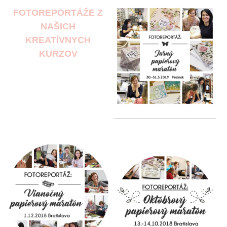
FOTOREPORTÁŽE Z
NAŠICH
KREATÍVNYCH
KURZOV