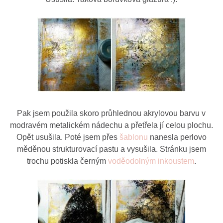
Pak jsem použila skoro průhlednou akrylovou barvu v
modravém metalickém nádechu a přetřela jí celou plochu.
Opět usušila. Poté jsem přes
šablonu
nanesla perlovo
měděnou strukturovací pastu a vysušila. Stránku jsem
trochu potiskla černým
voděodolným inkoustem
.