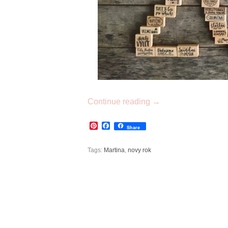
Continue reading
→
Pinterest
Facebook
Share
Tags:
Martina
,
novy rok