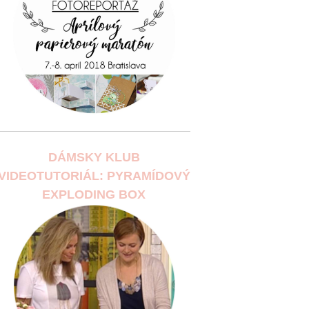
DÁMSKY KLUB
VIDEOTUTORIÁL: PYRAMÍDOVÝ
EXPLODING BOX