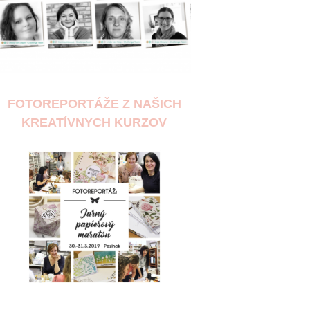
FOTOREPORTÁŽE Z NAŠICH
KREATÍVNYCH KURZOV