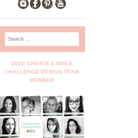
Search
for:
2020: CREATE A SMILE
CHALLENGE DESIGN TEAM
MEMBER