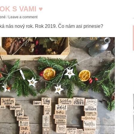
OK S VAMI ♥
ené
/
Leave a comment
ká nás nový rok. Rok 2019. Čo nám asi prinesie?