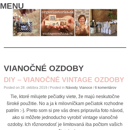
MENU
SKIP
TO
VIANOČNÉ OZDOBY
CONTENT
DIY – VIANOČNÉ VINTAGE OZDOBY
Posted on
28. októbra 2019
/ Posted in
Návody
,
Vianoce
/
6 komentárov
Tie, ktoré milujete pečiatky viete, že majú neskutočne
široké použitie. No a ja k milovníčkam pečiatok rozhodne
patrím :-). Preto som si pre vás dnes pripravila foto návod,
ako si môžete jednoducho vyrobiť vintage vianočné
ozdoby. Ich rôznorodosť je limitovaná iba počtom vašich