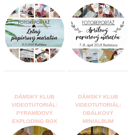
DÁMSKY KLUB
DÁMSKY KLUB
VIDEOTUTORIÁL:
VIDEOTUTORIÁL:
PYRAMÍDOVÝ
OBÁLKOVÝ
EXPLODING BOX
MINIALBUM