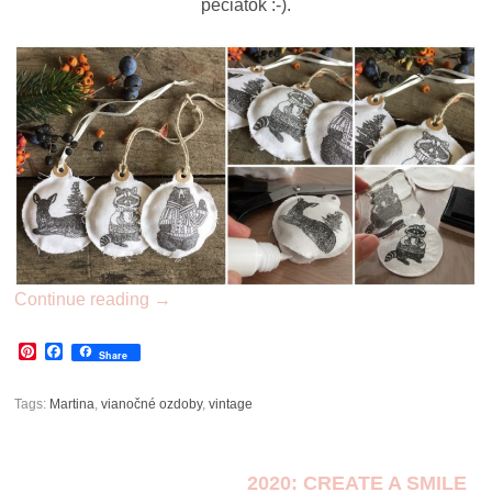
pečiatok :-).
Continue reading
→
Pinterest
Facebook
Share
Tags:
Martina
,
vianočné ozdoby
,
vintage
2020: CREATE A SMILE