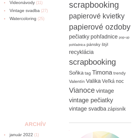
Videonávody
scrapbooking
(11)
Vintage svadba
(27)
papierové kvietky
Watercoloring
(25)
papierové ozdoby
pečiatky
pohľadnice
pop-up
pánsky štýl
pohľadnica
recyklácia
scrapbooking
Timona
Soňka
tag
trendy
Valika
Veľká noc
Valentín
Vianoce
vintage
vintage pečiatky
vintage svadba
zápisník
ARCHÍV
január 2022
(1)