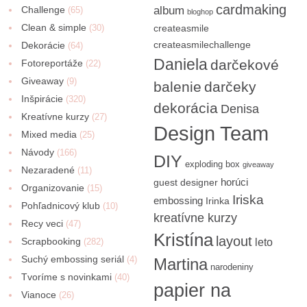
cardmaking
Challenge
album
(65)
bloghop
Clean & simple
(30)
createasmile
createasmilechallenge
Dekorácie
(64)
Daniela
darčekové
Fotoreportáže
(22)
Giveaway
(9)
balenie
darčeky
Inšpirácie
(320)
dekorácia
Denisa
Kreatívne kurzy
(27)
Design Team
Mixed media
(25)
Návody
(166)
DIY
exploding box
giveaway
Nezaradené
(11)
horúci
guest designer
Organizovanie
(15)
Iriska
embossing
Irinka
Pohľadnicový klub
(10)
kreatívne kurzy
Recy veci
(47)
Kristína
layout
Scrapbooking
(282)
leto
Suchý embossing seriál
(4)
Martina
narodeniny
Tvoríme s novinkami
(40)
papier na
Vianoce
(26)