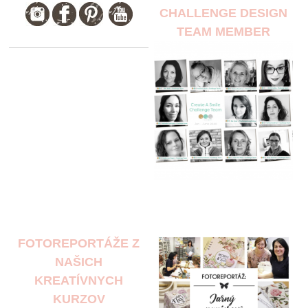
CHALLENGE DESIGN
TEAM MEMBER
FOTOREPORTÁŽE Z
NAŠICH
KREATÍVNYCH
KURZOV