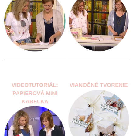
VIDEOTUTORIÁL:
VIANOČNÉ TVORENIE
PAPIEROVÁ MINI
KABELKA